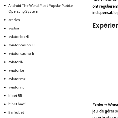
Android The World Most Popular Mobile
ont régulièrem
Operating System
indispensable p
articles
Expérien
austria
aviator brazil
aviator casino DE
aviator casino fr
aviator IN
aviator ke
aviator mz
aviator ng
b1bet BR
b1bet brazil
Explorer Wonaco
jeu, de gérer 
Bankobet
complications i