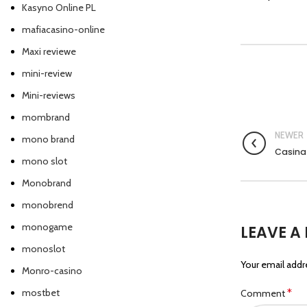
Kasyno Online PL
mafiacasino-online
Maxi reviewe
mini-review
Mini-reviews
mombrand
NEWER
mono brand
Casina
mono slot
Monobrand
monobrend
monogame
LEAVE A
monoslot
Your email addre
Monro-casino
mostbet
*
Comment