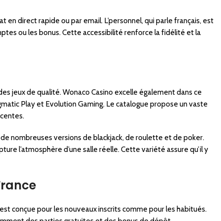
 en direct rapide ou par email. L’personnel, qui parle français, est
s ou les bonus. Cette accessibilité renforce la fidélité et la
 des jeux de qualité. Wonaco Casino excelle également dans ce
matic Play et Evolution Gaming. Le catalogue propose un vaste
écentes.
re de nombreuses versions de blackjack, de roulette et de poker.
pture l’atmosphère d’une salle réelle. Cette variété assure qu’il y
France
 est conçue pour les nouveaux inscrits comme pour les habitués.
quemment des parties gratuites et des bonus de dépôt