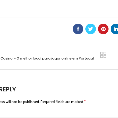
 Casino – O melhor local para jogar online em Portugal
 REPLY
*
ss will not be published.
Required fields are marked