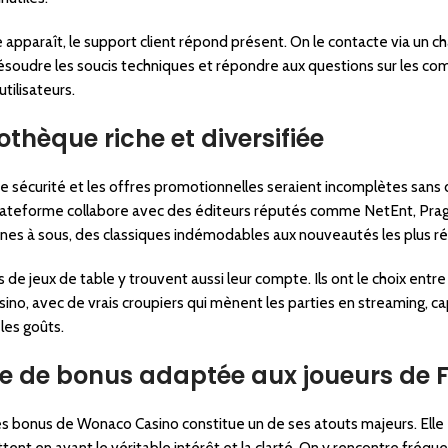
apparaît, le support client répond présent. On le contacte via un chat
soudre les soucis techniques et répondre aux questions sur les compte
tilisateurs.
thèque riche et diversifiée
 sécurité et les offres promotionnelles seraient incomplètes sans
lateforme collabore avec des éditeurs réputés comme NetEnt, Prag
nes à sous, des classiques indémodables aux nouveautés les plus r
 de jeux de table y trouvent aussi leur compte. Ils ont le choix ent
casino, avec de vrais croupiers qui mènent les parties en streaming, ca
les goûts.
re de bonus adaptée aux joueurs de 
es bonus de Wonaco Casino constitue un de ses atouts majeurs. Elle
tent en avant le véritable intérêt et la clarté. On y rencontre fré