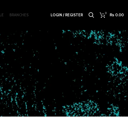
0
LE
BRANCHES
LOGIN / REGISTER
₨
0.00