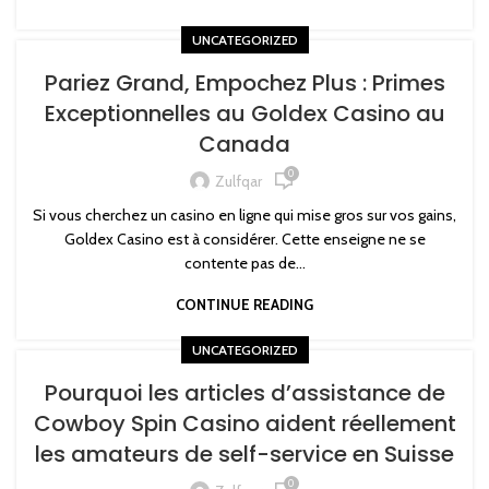
UNCATEGORIZED
Pariez Grand, Empochez Plus : Primes
Exceptionnelles au Goldex Casino au
Canada
0
Zulfqar
Si vous cherchez un casino en ligne qui mise gros sur vos gains,
Goldex Casino est à considérer. Cette enseigne ne se
contente pas de...
CONTINUE READING
UNCATEGORIZED
Pourquoi les articles d’assistance de
Cowboy Spin Casino aident réellement
les amateurs de self-service en Suisse
0