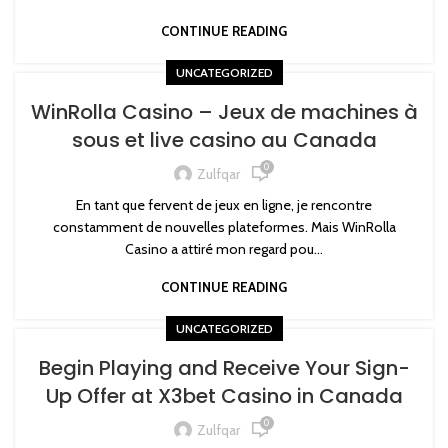
CONTINUE READING
UNCATEGORIZED
WinRolla Casino – Jeux de machines à
sous et live casino au Canada
0
Zulfqar
En tant que fervent de jeux en ligne, je rencontre
constamment de nouvelles plateformes. Mais WinRolla
Casino a attiré mon regard pou...
CONTINUE READING
UNCATEGORIZED
Begin Playing and Receive Your Sign-
Up Offer at X3bet Casino in Canada
0
Zulfqar