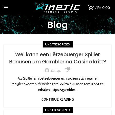
0
/
₨
0.00
Blog
UNCATEGORIZED
Wéi kann een Lëtzebuerger Spiller
Bonusen um Gamblerina Casino kritt?
0
Zulfqar
Als Spiller am Lëtzebuerger ech sichen stänneg nei
Méiglechkeeten, fir verlängert Spillzäit vu mengem Kont ze
erhalen https://gambler...
CONTINUE READING
UNCATEGORIZED