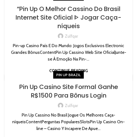
“Pin Up O Melhor Cassino Do Brasil
Internet Site Oficial ᐈ Jogar Caça-
níqueis
Zulfqar
Pin-up Casino País E Do Mundo: Jogos Exclusivos Electronic
Grandes BônusContentPin Up Cassino Web Site OficialJunte-
se À Emoção Na Pin-...
CONTINUE READING
PIN UP BRAZIL
Pin Up Casino Site Formal Ganhe
R$1500 Para Bônus Login
Zulfqar
Pin Up Cassino No Brasil Jogue Os Melhores Caça-
níqueisContentPerguntas PopularesSlotsPin Up Casino On-
line – Casino Y Incapere De Apue...