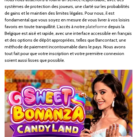
systèmes de protection des joueurs, une clarté sur les probabilités
de gains et le maintien des limites légales. Pour nous, il est
fondamental que vous soyez en mesure de vous livrer à vos loisirs
favoris en toute tranquillité. L’accès à notre
plateforme
depuis la
Belgique est aisé et rapide, avec une interface accessible en français
et des options de dépôt appropriées, telles que Bancontact, une
méthode de paiement incontournable dans le pays. Nous avons
tout fait pour que votre inscription et votre première connexion
soient aussi lisses que possible.