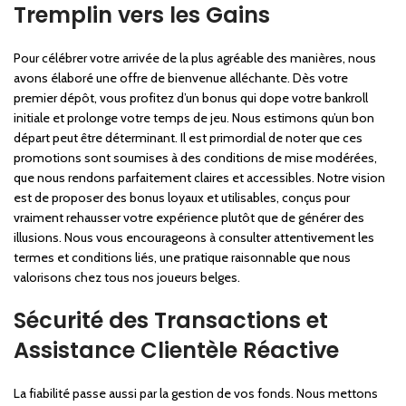
Tremplin vers les Gains
Pour célébrer votre arrivée de la plus agréable des manières, nous
avons élaboré une offre de bienvenue alléchante. Dès votre
premier dépôt, vous profitez d’un bonus qui dope votre bankroll
initiale et prolonge votre temps de jeu. Nous estimons qu’un bon
départ peut être déterminant. Il est primordial de noter que ces
promotions sont soumises à des conditions de mise modérées,
que nous rendons parfaitement claires et accessibles. Notre vision
est de proposer des bonus loyaux et utilisables, conçus pour
vraiment rehausser votre expérience plutôt que de générer des
illusions. Nous vous encourageons à consulter attentivement les
termes et conditions liés, une pratique raisonnable que nous
valorisons chez tous nos joueurs belges.
Sécurité des Transactions et
Assistance Clientèle Réactive
La fiabilité passe aussi par la gestion de vos fonds. Nous mettons