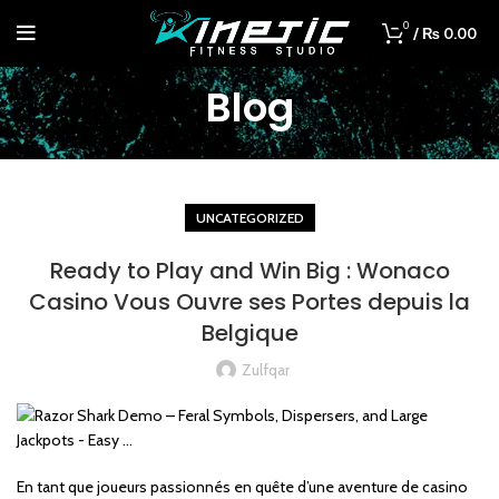
0
/
₨
0.00
Blog
UNCATEGORIZED
Ready to Play and Win Big : Wonaco
Casino Vous Ouvre ses Portes depuis la
Belgique
Zulfqar
En tant que joueurs passionnés en quête d’une aventure de casino