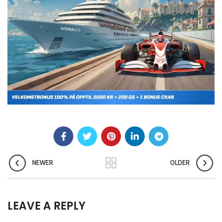
NEWER
OLDER
LEAVE A REPLY