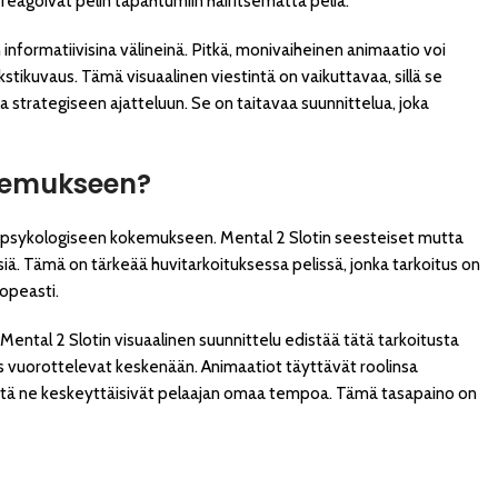
a reagoivat pelin tapahtumiin häiritsemättä peliä.
 informatiivisina välineinä. Pitkä, monivaiheinen animaatio voi
kuvaus. Tämä visuaalinen viestintä on vaikuttavaa, sillä se
 strategiseen ajatteluun. Se on taitavaa suunnittelua, joka
okemukseen?
jan psykologiseen kokemukseen. Mental 2 Slotin seesteiset mutta
iä. Tämä on tärkeää huvitarkoituksessa pelissä, jonka tarkoitus on
nopeasti.
Mental 2 Slotin visuaalinen suunnittelu edistää tätä tarkoitusta
s vuorottelevat keskenään. Animaatiot täyttävät roolinsa
ia, että ne keskeyttäisivät pelaajan omaa tempoa. Tämä tasapaino on