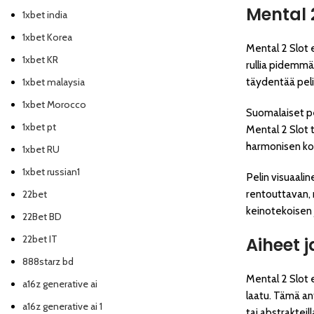
Mental 
1xbet india
1xbet Korea
Mental 2 Slot e
1xbet KR
rullia pidemmäl
täydentää peli
1xbet malaysia
1xbet Morocco
Suomalaiset pe
1xbet pt
Mental 2 Slot t
harmonisen kok
1xbet RU
1xbet russian1
Pelin visuaalin
rentouttavan, m
22bet
keinotekoisen 
22Bet BD
22bet IT
Aiheet 
888starz bd
Mental 2 Slot e
a16z generative ai
laatu. Tämä an
a16z generative ai 1
tai abstrakteill