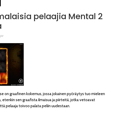
alaisia pelaajia Mental 2
a
qar
e se on graafinen kokemus, jossa jokainen pyöräytys tuo mieleen
enkin sen graafista ilmaisua ja piirteitä, jotka vetoavat
että pelaaja toivoo palata peliin uudestaan.