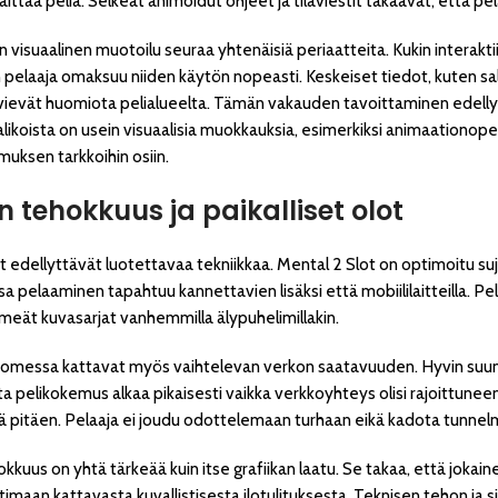
ittaa peliä. Selkeät animoidut ohjeet ja tilaviestit takaavat, että pel
n visuaalinen muotoilu seuraa yhtenäisiä periaatteita. Kukin interak
 pelaaja omaksuu niiden käytön nopeasti. Keskeiset tiedot, kuten sa
 vievät huomiota pelialueelta. Tämän vakauden tavoittaminen edellyt
ikoista on usein visuaalisia muokkauksia, esimerkiksi animaationop
ksen tarkkoihin osiin.
 tehokkuus ja paikalliset olot
t edellyttävät luotettavaa tekniikkaa. Mental 2 Slot on optimoitu suj
a pelaaminen tapahtuu kannettavien lisäksi että mobiililaitteilla. Pe
eät kuvasarjat vanhemmilla älypuhelimillakin.
messa kattavat myös vaihtelevan verkon saatavuuden. Hyvin suunnite
otta pelikokemus alkaa pikaisesti vaikka verkkoyhteys olisi rajoittune
ä pitäen. Pelaaja ei joudu odottelemaan turhaan eikä kadota tunnelm
kkuus on yhtä tärkeää kuin itse grafiikan laatu. Se takaa, että jokai
imaan kattavasta kuvallistisesta ilotulituksesta. Teknisen tehon ja 