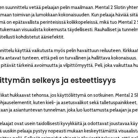
en suunnittelu vetää pelaajan pelin maailmaan. Mental 2 Slotin yhtenä
maan toimivan ja lumokkaan kokonaisuuden. Kun pelaaja häviää siit
mä on epätavallista perinteisissä kolikkopeleissä, mikä tuo Mental 2
tukemaan visuaalista kokemusta täydellisesti. Rauhalliset ja tunnelma
tellusti kohdistetut ääniefektit.
nittelu käyttää vaikutusta myös pelin havaittuun reiluuteen. Kirkkaa
a antavat tunteen, että peli on turvallinen ja hallittava kokonaisuus.
ka pitävät tärkeinä avoimuutta ja vilpittömyyttä. Peli, joka vaikuttaa 
iittymän selkeys ja esteettisyys
iikat hukkaavat tehonsa, jos käyttöliittymä on sotkuinen. Mental 2 S
ohjauselementit, kuten kieli- ja asetusvalikot sekä talletuspainikke
aan ja asiantuntevan tunnelman, joka luo luottamusta pelaajan ja pel
laajat ovat usein taidollisesti kyvykkäitä ja odottavat joustavaa käy
ä uusikin pelaaja pystyy nopeasti mukaan keskeyttämättä visuaalista 