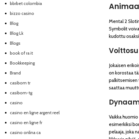
bbrbet colombia
Animaat
bizzo casino
Mental 2 Slotin
Blog
Symbolit voiva
Blog Lk
kudottu osaksi
Blogs
Voittosu
book of ra it
Bookkeeping
Jokaisen eriko
on korostaa tär
Brand
palkitsemisen 
casibom tr
saattaa muuttu
casibom-tg
Dynaami
casino
casino en ligne argent reel
Vaikka huomio 
casino en ligne fr
esimerkiksi b
pelaaja, joka na
casino onlina ca