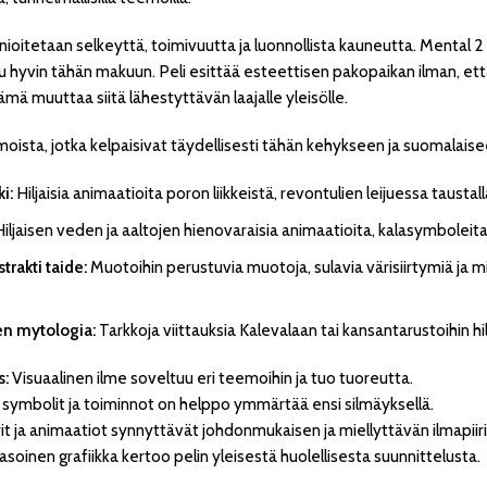
itetaan selkeyttä, toimivuutta ja luonnollista kauneutta. Mental 2 Slot
uu hyvin tähän makuun. Peli esittää esteettisen pakopaikan ilman, että 
mä muuttaa siitä lähestyttävän laajalle yleisölle.
oista, jotka kelpaisivat täydellisesti tähän kehykseen ja suomalai
i:
Hiljaisia animaatioita poron liikkeistä, revontulien leijuessa taustall
iljaisen veden ja aaltojen hienovaraisia animaatioita, kalasymboleit
rakti taide:
Muotoihin perustuvia muotoja, sulavia värisiirtymiä ja 
n mytologia:
Tarkkoja viittauksia Kalevalaan tai kansantarustoihin hill
s:
Visuaalinen ilme soveltuu eri teemoihin ja tuo tuoreutta.
 symbolit ja toiminnot on helppo ymmärtää ensi silmäyksellä.
it ja animaatiot synnyttävät johdonmukaisen ja miellyttävän ilmapiiri
soinen grafiikka kertoo pelin yleisestä huolellisesta suunnittelusta.