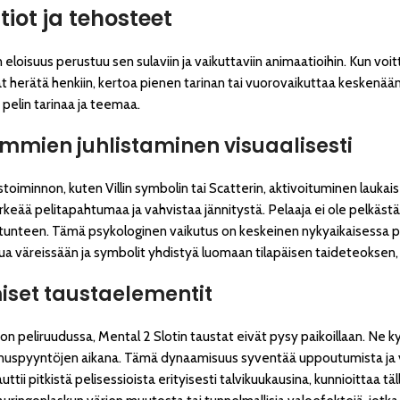
iot ja tehosteet
 eloisuus perustuu sen sulaviin ja vaikuttaviin animaatioihin. Kun vo
t herätä henkiin, kertoa pienen tarinan tai vuorovaikuttaa keskenää
 pelin tarinaa ja teemaa.
mmien juhlistaminen visuaalisesti
istoiminnon, kuten Villin symbolin tai Scatterin, aktivoituminen lauk
keää pelitapahtumaa ja vahvistaa jännitystä. Pelaaja ei ole pelkästää
tunteen. Tämä psykologinen vaikutus on keskeinen nykyaikaisessa pel
a väreissään ja symbolit yhdistyä luomaan tilapäisen taideteoksen, jok
set taustaelementit
on peliruudussa, Mental 2 Slotin taustat eivät pysy paikoillaan. Ne
onuspyyntöjen aikana. Tämä dynaamisuus syventää uppoutumista ja
uttii pitkistä pelisessioista erityisesti talvikuukausina, kunnioittaa täl