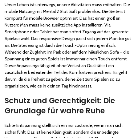
Unser Leben ist unterwegs, unsere Aktivitäten muss mithalten. Die
mobile Nutzung mit Mental 2 Slot läuft problemlos. Die Seite ist
komplett für mobile Browser optimiert. Das hat einen großen
Nutzen: Man muss keine zusätzliche App installieren. Via
Smartphone oder Tablet hat man sofort Zugang auf das gesamte
Spielauswahl. Das responsive Design passt sich jedem Monitor gut
an. Die Steuerung ist durch die Touch-Optimierung einfach.
Während der Zugfahrt, im Park oder auf dem häuslichen Sofa – die
Spannung eines guten Spiels ist immer nur einen Touch entfernt.
Diese Anpassungsfähigkeit ohne Verlust an Qualität ist ein
zusätzlicher bedeutender Teil des Komfortversprechens. Es geht
darum, dir die Freiheit zu geben, deine Zeit zum Spielen so zu
organisieren, wie es in deinen Tag hineinpasst.
Schutz und Gerechtigkeit: Die
Grundlage für wahre Ruhe
Echte Entspannung stellt sich ein nur zustande, wenn man sich
sicher fühlt. Das ist keine Kleinigkeit, sondern die unbedingte