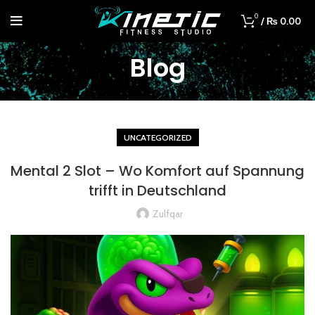
0
/
₨
0.00
Blog
UNCATEGORIZED
Mental 2 Slot – Wo Komfort auf Spannung
trifft in Deutschland
Zulfqar