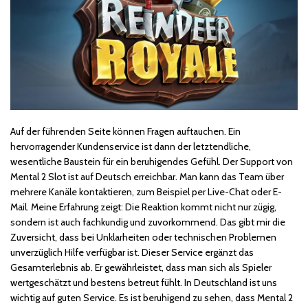
Auf der führenden Seite können Fragen auftauchen. Ein
hervorragender Kundenservice ist dann der letztendliche,
wesentliche Baustein für ein beruhigendes Gefühl. Der Support von
Mental 2 Slot ist auf Deutsch erreichbar. Man kann das Team über
mehrere Kanäle kontaktieren, zum Beispiel per Live-Chat oder E-
Mail. Meine Erfahrung zeigt: Die Reaktion kommt nicht nur zügig,
sondern ist auch fachkundig und zuvorkommend. Das gibt mir die
Zuversicht, dass bei Unklarheiten oder technischen Problemen
unverzüglich Hilfe verfügbar ist. Dieser Service ergänzt das
Gesamterlebnis ab. Er gewährleistet, dass man sich als Spieler
wertgeschätzt und bestens betreut fühlt. In Deutschland ist uns
wichtig auf guten Service. Es ist beruhigend zu sehen, dass Mental 2