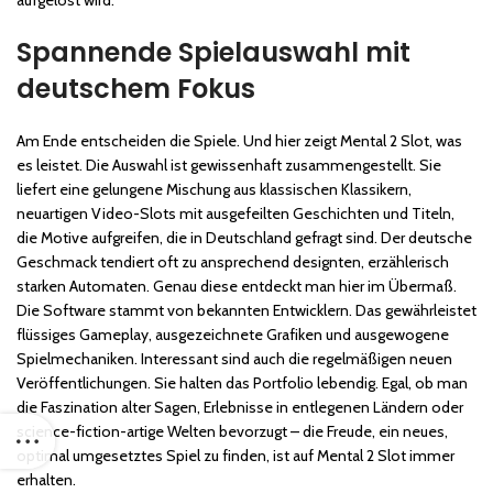
Spannende Spielauswahl mit
deutschem Fokus
Am Ende entscheiden die Spiele. Und hier zeigt Mental 2 Slot, was
es leistet. Die Auswahl ist gewissenhaft zusammengestellt. Sie
liefert eine gelungene Mischung aus klassischen Klassikern,
neuartigen Video-Slots mit ausgefeilten Geschichten und Titeln,
die Motive aufgreifen, die in Deutschland gefragt sind. Der deutsche
Geschmack tendiert oft zu ansprechend designten, erzählerisch
starken Automaten. Genau diese entdeckt man hier im Übermaß.
Die Software stammt von bekannten Entwicklern. Das gewährleistet
flüssiges Gameplay, ausgezeichnete Grafiken und ausgewogene
Spielmechaniken. Interessant sind auch die regelmäßigen neuen
Veröffentlichungen. Sie halten das Portfolio lebendig. Egal, ob man
die Faszination alter Sagen, Erlebnisse in entlegenen Ländern oder
science-fiction-artige Welten bevorzugt – die Freude, ein neues,
optimal umgesetztes Spiel zu finden, ist auf Mental 2 Slot immer
erhalten.