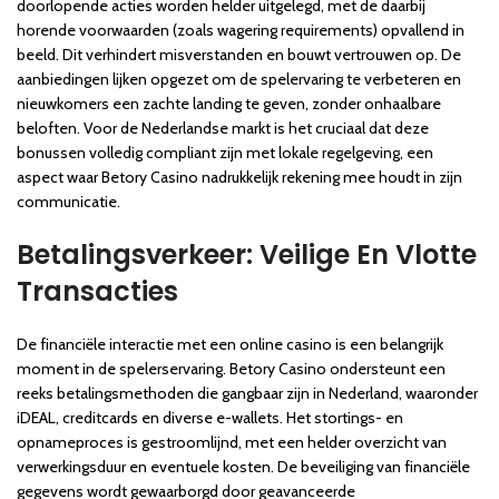
doorlopende acties worden helder uitgelegd, met de daarbij
horende voorwaarden (zoals wagering requirements) opvallend in
beeld. Dit verhindert misverstanden en bouwt vertrouwen op. De
aanbiedingen lijken opgezet om de spelervaring te verbeteren en
nieuwkomers een zachte landing te geven, zonder onhaalbare
beloften. Voor de Nederlandse markt is het cruciaal dat deze
bonussen volledig compliant zijn met lokale regelgeving, een
aspect waar Betory Casino nadrukkelijk rekening mee houdt in zijn
communicatie.
Betalingsverkeer: Veilige En Vlotte
Transacties
De financiële interactie met een online casino is een belangrijk
moment in de spelerservaring. Betory Casino ondersteunt een
reeks betalingsmethoden die gangbaar zijn in Nederland, waaronder
iDEAL, creditcards en diverse e-wallets. Het stortings- en
opnameproces is gestroomlijnd, met een helder overzicht van
verwerkingsduur en eventuele kosten. De beveiliging van financiële
gegevens wordt gewaarborgd door geavanceerde