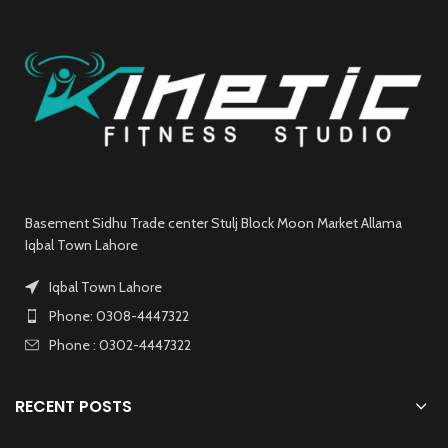
Basement Sidhu Trade center Stulj Block Moon Market Allama
Iqbal Town Lahore
Iqbal Town Lahore
Phone: 0308-4447322
Phone : 0302-4447322
RECENT POSTS