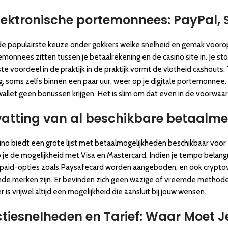
lektronische portemonnees: PayPal, Sk
 de populairste keuze onder gokkers welke snelheid en gemak voorop 
emonnees zitten tussen je betaalrekening en de casino site in. Je st
ste voordeel in de praktijk in de praktijk vormt de vlotheid cashout
, soms zelfs binnen een paar uur, weer op je digitale portemonnee.
allet geen bonussen krijgen. Het is slim om dat even in de voorwaarde
tting van al beschikbare betaalm
no biedt een grote lijst met betaalmogelijkheden beschikbaar voor zi
e de mogelijkheid met Visa en Mastercard. Indien je tempo belangrijk 
paid-opties zoals Paysafecard worden aangeboden, en ook cryptova
de merken zijn. Er bevinden zich geen wazige of vreemde methoden 
r is vrijwel altijd een mogelijkheid die aansluit bij jouw wensen.
tiesnelheden en Tarief: Waar Moet 