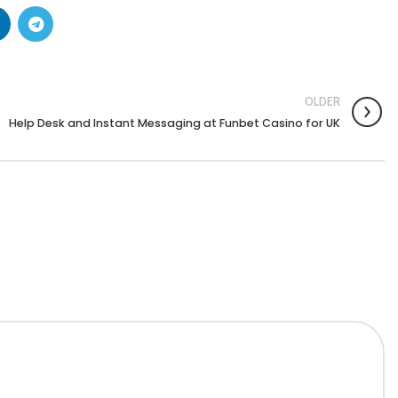
OLDER
Help Desk and Instant Messaging at Funbet Casino for UK