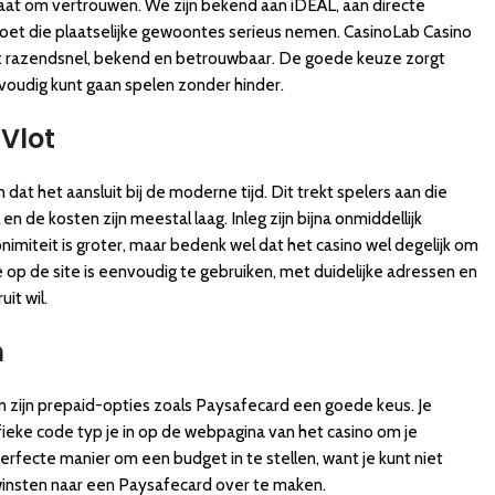
at om vertrouwen. We zijn bekend aan iDEAL, aan directe
 moet die plaatselijke gewoontes serieus nemen. CasinoLab Casino
en: razendsnel, bekend en betrouwbaar. De goede keuze zorgt
envoudig kunt gaan spelen zonder hinder.
Vlot
t het aansluit bij de moderne tijd. Dit trekt spelers aan die
n de kosten zijn meestal laag. Inleg zijn bijna onmiddellijk
miteit is groter, maar bedenk wel dat het casino wel degelijk om
 op de site is eenvoudig te gebruiken, met duidelijke adressen en
it wil.
n
an zijn prepaid-opties zoals Paysafecard een goede keus. Je
ieke code typ je in op de webpagina van het casino om je
erfecte manier om een budget in te stellen, want je kunt niet
 winsten naar een Paysafecard over te maken.