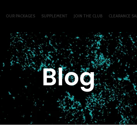
OUR PACKAGES
SUPPLEMENT
JOIN THE CLUB
CLEARANCE SA
Blog