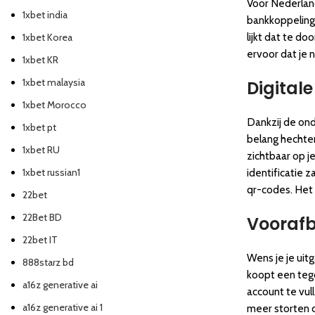
Voor Nederlan
1xbet india
bankkoppelinge
lijkt dat te d
1xbet Korea
ervoor dat je 
1xbet KR
1xbet malaysia
Digital
1xbet Morocco
Dankzij de ond
1xbet pt
belang hechten 
1xbet RU
zichtbaar op j
1xbet russian1
identificatie 
qr-codes. Het 
22bet
22Bet BD
Voorafb
22bet IT
Wens je je uit
888starz bd
koopt een tego
a16z generative ai
account te vul
a16z generative ai 1
meer storten d