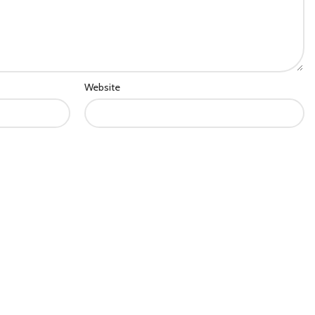
Website