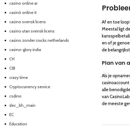
casino online ar
Problee
casinò online it
casino svensk licens
Af en toe loop
Meestal ligt d
casino utan svensk licens
kansspelbetali
casino zonder crucks netherlands
en of je genoe
casino-glory india
de belangrijks
CH
Plan van 
CIB
Als je opnamev
crazy time
casinoaccount 
Cryptocurrency service
alle benodigde
csdino
van CasinoLab 
de meeste geva
dec_bh_main
EC
Education