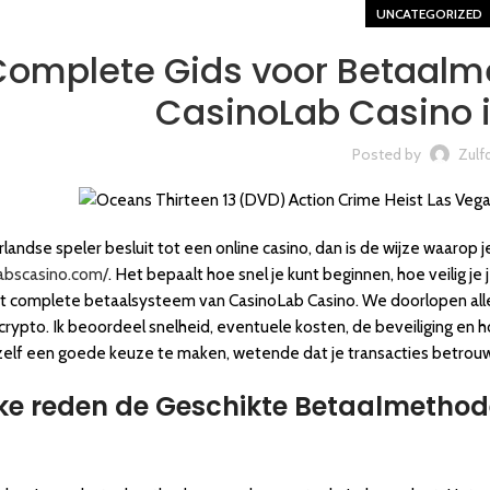
UNCATEGORIZED
Complete Gids voor Betaalme
CasinoLab Casino 
Posted by
Zulf
erlandse speler besluit tot een online casino, dan is de wijze waarop 
labscasino.com/
. Het bepaalt hoe snel je kunt beginnen, hoe veilig je 
et complete betaalsysteem van CasinoLab Casino. We doorlopen alle
crypto. Ik beoordeel snelheid, eventuele kosten, de beveiliging en h
 zelf een goede keuze te maken, wetende dat je transacties betrou
e reden de Geschikte Betaalmethode