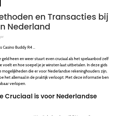
thoden en Transacties bij
in Nederland
qar
je geld heen en weer stuurt even cruciaal als het spelaanbod zelf
je voelt en hoe soepel je je winsten laat uitbetalen. In deze gids
 mogelijkheden die er voor Nederlandse rekeninghouders zijn,
oe het allemaal in de praktijk verloopt. Met deze informatie ben
wbaar verlopen.
 Cruciaal is voor Nederlandse