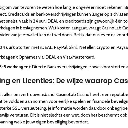
dig om van tevoren te weten hoe lang je ongeveer moet rekenen. Bij
rect. Creditcards en bankoverschrijvingen kunnen langer op zich late
 het snelst, vaak in 24 uur. iDEAL en creditcards zijn gewoonlijk één 
werkdagen in beslag nemen. Wat kosten aangaat, vraagt CasinoLab Ca
vider van je e-wallet kan dat wel doen. Bekijk dat dus even na voorda
24 uur):
Storten met iDEAL, PayPal, Skrill, Neteller, Crypto en Pays
erkdagen):
Opnames via iDEAL en Visa/Mastercard.
3-5 werkdagen):
Directe Bankoverschrijvingen, zowel voor storten 
ging en Licenties: De wijze waarop C
it alles om vertrouwensband. CasinoLab Casino heeft een reputabele
nt te voldoen aan normen voor eerlijke spelen en financiële beveiligi
sterke SSL-versleuteling. Je informatie worden daardoor onbegrijpel
wijs versturen. Dit is niet slechts een wet, doch het beschermt ook
anning welke jouw eigen beveiliging bevordert.