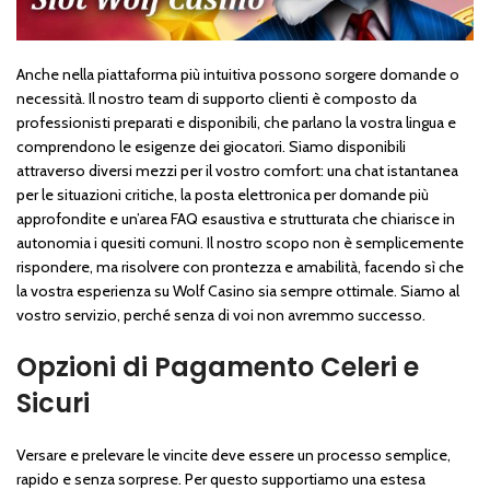
Anche nella piattaforma più intuitiva possono sorgere domande o
necessità. Il nostro team di supporto clienti è composto da
professionisti preparati e disponibili, che parlano la vostra lingua e
comprendono le esigenze dei giocatori. Siamo disponibili
attraverso diversi mezzi per il vostro comfort: una chat istantanea
per le situazioni critiche, la posta elettronica per domande più
approfondite e un’area FAQ esaustiva e strutturata che chiarisce in
autonomia i quesiti comuni. Il nostro scopo non è semplicemente
rispondere, ma risolvere con prontezza e amabilità, facendo sì che
la vostra esperienza su Wolf Casino sia sempre ottimale. Siamo al
vostro servizio, perché senza di voi non avremmo successo.
Opzioni di Pagamento Celeri e
Sicuri
Versare e prelevare le vincite deve essere un processo semplice,
rapido e senza sorprese. Per questo supportiamo una estesa