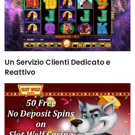
Un Servizio Clienti Dedicato e
Reattivo