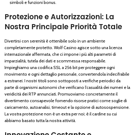
simboli e funzioni bonus.
Protezione e Autorizzazioni: La
Nostra Principale Priorità Totale
Divertirsi con serenità è ottenibile solo in un ambiente
completamente protetto. Wolf Casino agisce sotto una licenza
internazionale affermata, che ci impone i più alti parametri di
imparzialità, tutela dei dati e scommessa responsabile.
Impieghiamo una codifica SSL a 256 bit per proteggere ogni
movimento e ogni dettaglio personale, convertendola indecifrabile
a estranei. I nostri titoli sono sottoposti a verifiche periodici da
parte di organismi autonomi che verificano l’casualità dei numeri e la
veridicità dei RTP annunciati. Promuoviamo concretamente il
divertimento consapevole fornendo risorse pratici come soglie di
caricamento, autoanalisi, timeout e la opzione di autosospensione.
La vostra protezione non è un extra per noi; è il cardine su cui
abbiamo basato tutta la nostra attività.
Innovazione Costante e