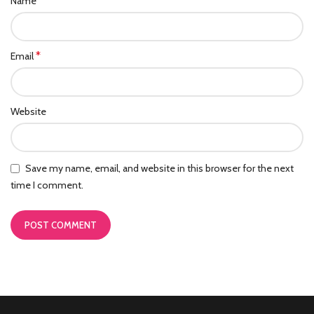
*
Name
*
Email
Website
Save my name, email, and website in this browser for the next
time I comment.