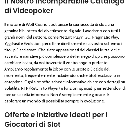
Il Nostro Incomparabile Catalogo
di Videopoker
Il motore di Wolf Casino costituisce la sua raccolta di slot, una
genuina biblioteca del divertimento digitale. Lavoriamo con tutti i
grandi nomi del settore, come NetEnt, Play’n GO, Pragmatic Play,
Yggdrasil e Evolution, per offrire direttamente sul vostro schermo i
titoli più acclamati. Che siate appassionati dei classici frutta, delle
avventure narrative più complesse o delle mega-drop che possono
cambiare la vita, da noi troverete il vostro angolo preferito.
Ampliamo regolarmente la lobby con le uscite più calde del
momento, frequentemente includendo anche titoli esclusivi o in
anteprima. Ogni slot offre schede informative chiare con dettagli su
volatilità, RTP (Return to Player) e funzioni speciali, permettendovi di
fare una scelta informata. Non è semplicemente giocare; è
esplorare un mondo di possibilità sempre in evoluzione.
Offerte e Iniziative Ideati per i
Giocatori di Slot