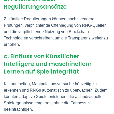
Regulierungsansätze
Zukünftige Regulierungen könnten noch strengere
Prüfungen, verpflichtende Offenlegung von RNG-Quellen
und die verpflichtende Nutzung von Blockchain-
Technologien vorschreiben, um die Transparenz weiter zu
erhöhen.
c. Einfluss von Künstlicher
Intelligenz und maschinellem
Lernen auf Spielintegrität
KI kann helfen, Manipulationsversuche frühzeitig zu
erkennen und RNGs automatisch zu überwachen. Zudem
könnten adaptive Spiele entstehen, die auf individuelle
Spielergebnisse reagieren, ohne die Fairness zu
beeinträchtigen.