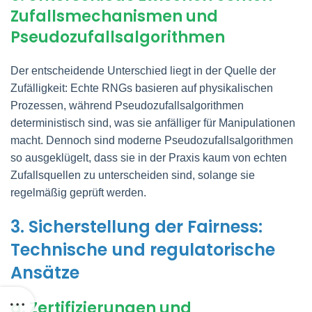
Zufallsmechanismen und
Pseudozufallsalgorithmen
Der entscheidende Unterschied liegt in der Quelle der
Zufälligkeit: Echte RNGs basieren auf physikalischen
Prozessen, während Pseudozufallsalgorithmen
deterministisch sind, was sie anfälliger für Manipulationen
macht. Dennoch sind moderne Pseudozufallsalgorithmen
so ausgeklügelt, dass sie in der Praxis kaum von echten
Zufallsquellen zu unterscheiden sind, solange sie
regelmäßig geprüft werden.
3. Sicherstellung der Fairness:
Technische und regulatorische
Ansätze
a. Zertifizierungen und