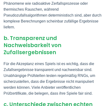
Phänomene wie radioaktive Zerfallsprozesse oder
thermisches Rauschen, während
Pseudozufallsalgorithmen deterministisch sind, aber durch
komplexe Berechnungen scheinbar zufällige Ergebnisse
liefern.
b. Transparenz und
Nachweisbarkeit von
Zufallsergebnissen
Für die Akzeptanz eines Spiels ist es wichtig, dass die
Zufallsergebnisse transparent und nachweisbar sind.
Unabhängige Prüfstellen testen regelmäßig RNGs, um
sicherzustellen, dass die Ergebnisse nicht manipuliert
werden können. Viele Anbieter veröffentlichen
Prüfzertifikate, die belegen, dass ihre Spiele fair sind.
c. Unterschiede zwischen echten