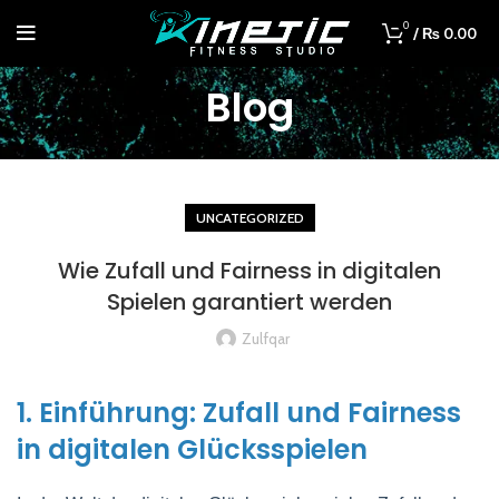
0
/
₨
0.00
Blog
UNCATEGORIZED
Wie Zufall und Fairness in digitalen
Spielen garantiert werden
Zulfqar
1. Einführung: Zufall und Fairness
in digitalen Glücksspielen