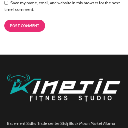
Save my name, email, and website in this browser for the next
time I comment.
Basement Sidhu Trade center Stulj Block Moon Market Allama