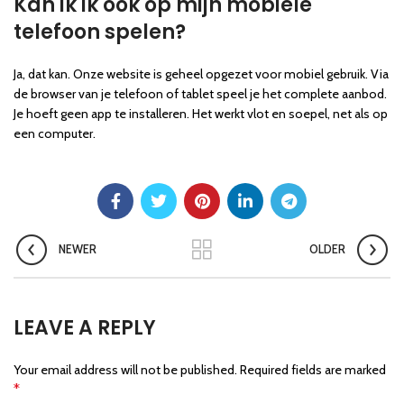
Kan ik ik ook op mijn mobiele
telefoon spelen?
Ja, dat kan. Onze website is geheel opgezet voor mobiel gebruik. Via
de browser van je telefoon of tablet speel je het complete aanbod.
Je hoeft geen app te installeren. Het werkt vlot en soepel, net als op
een computer.
NEWER
OLDER
LEAVE A REPLY
Your email address will not be published.
Required fields are marked
*