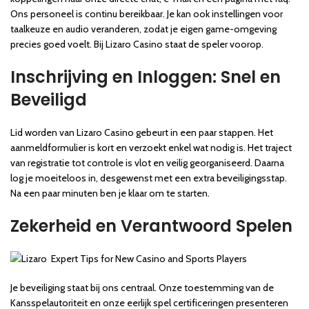
Ons personeel is continu bereikbaar. Je kan ook instellingen voor
taalkeuze en audio veranderen, zodat je eigen game-omgeving
precies goed voelt. Bij Lizaro Casino staat de speler voorop.
Inschrijving en Inloggen: Snel en
Beveiligd
Lid worden van Lizaro Casino gebeurt in een paar stappen. Het
aanmeldformulier is kort en verzoekt enkel wat nodig is. Het traject
van registratie tot controle is vlot en veilig georganiseerd. Daarna
log je moeiteloos in, desgewenst met een extra beveiligingsstap.
Na een paar minuten ben je klaar om te starten.
Zekerheid en Verantwoord Spelen
Je beveiliging staat bij ons centraal. Onze toestemming van de
Kansspelautoriteit en onze eerlijk spel certificeringen presenteren