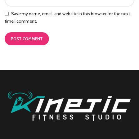
Save my name, email, and website in this browser for the next
time I comment.