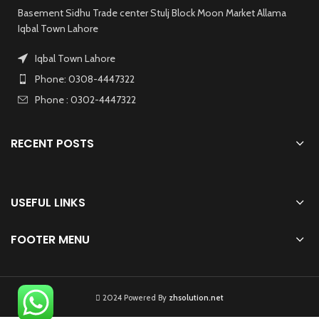
Basement Sidhu Trade center Stulj Block Moon Market Allama
Iqbal Town Lahore
Iqbal Town Lahore
Phone: 0308-4447322
Phone : 0302-4447322
RECENT POSTS
USEFUL LINKS
FOOTER MENU
2024 Powered By
zhsolution.net