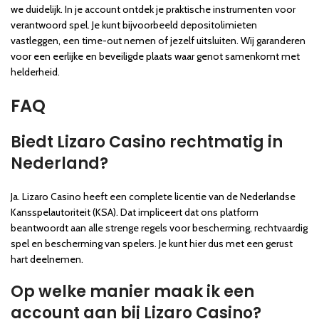
we duidelijk. In je account ontdek je praktische instrumenten voor
verantwoord spel. Je kunt bijvoorbeeld depositolimieten
vastleggen, een time-out nemen of jezelf uitsluiten. Wij garanderen
voor een eerlijke en beveiligde plaats waar genot samenkomt met
helderheid.
FAQ
Biedt Lizaro Casino rechtmatig in
Nederland?
Ja. Lizaro Casino heeft een complete licentie van de Nederlandse
Kansspelautoriteit (KSA). Dat impliceert dat ons platform
beantwoordt aan alle strenge regels voor bescherming, rechtvaardig
spel en bescherming van spelers. Je kunt hier dus met een gerust
hart deelnemen.
Op welke manier maak ik een
account aan bij Lizaro Casino?