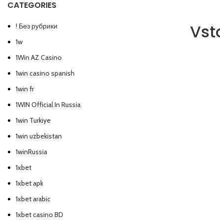
CATEGORIES
Vst
! Без рубрики
1w
1Win AZ Casino
1win casino spanish
1win fr
1WIN Official In Russia
1win Turkiye
1win uzbekistan
1winRussia
1xbet
1xbet apk
1xbet arabic
1xbet casino BD