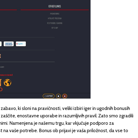
bavo, ki sloni na pravičnosti, veliki izbiri iger in ugodnih bonusih
zaščite, enostavne uporabe in razumljivih pravil. Zato smo zgradili
ilnimi. Namenjena je našemu trgu, kar vkjučuje podporo za
ost na vaše potrebe. Bonus ob prijavi je vaša priložnost, da vse to