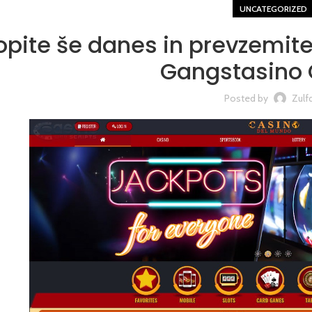
UNCATEGORIZED
opite še danes in prevzemite 
Gangstasino 
Posted by
Zulf