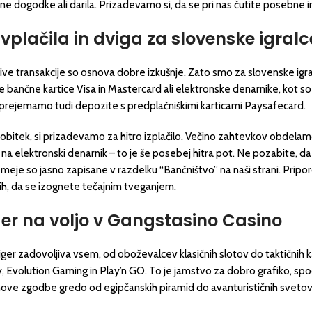
mne dogodke ali darila. Prizadevamo si, da se pri nas čutite posebne 
vplačila in dviga za slovenske igralc
jive transakcije so osnova dobre izkušnje. Zato smo za slovenske igral
e bančne kartice Visa in Mastercard ali elektronske denarnike, kot so
Sprejemamo tudi depozite s predplačniškimi karticami Paysafecard.
bitek, si prizadevamo za hitro izplačilo. Večino zahtevkov obdelamo 
ali na elektronski denarnik – to je še posebej hitra pot. Ne pozabite
 meje so jasno zapisane v razdelku “Bančništvo” na naši strani. Pripor
ih, da se izognete tečajnim tveganjem.
iger na voljo v Gangstasino Casino
 iger zadovoljiva vsem, od oboževalcev klasičnih slotov do taktičnih k
, Evolution Gaming in Play’n GO. To je jamstvo za dobro grafiko, spod
ihove zgodbe gredo od egipčanskih piramid do avanturističnih svetov,