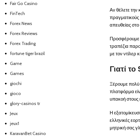
Fair Go Casino
Αν θέλετε την 
FinTech
πραγματικούς 
Forex News
απευθείας στο 
Forex Reviews
Προσφέρουμε κ
Forex Trading
τραπέζια παρο
fortune tiger brazil
με τον ντίλερ 
Game
Γιατί τ
Games
giochi
Ξέρουμε πολύ κ
πλατφόρμα είν
gioco
υπακοή στους 
glory-casinos tr
Η εξατομίκευσ
Jeux
ελληνικές εορτ
jeux1
μητρική σας γ
KaravanBet Casino