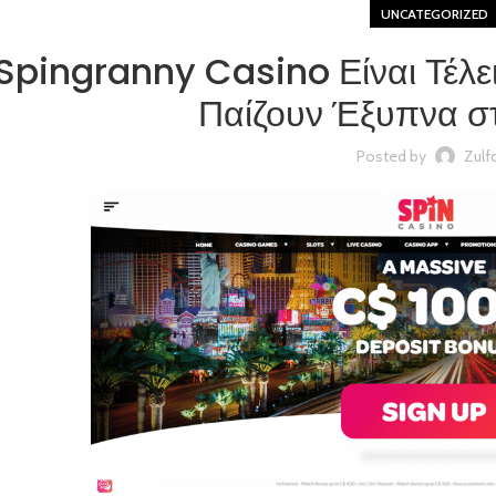
UNCATEGORIZED
Spingranny Casino Είναι Τέλει
Παίζουν Έξυπνα σ
Posted by
Zulf