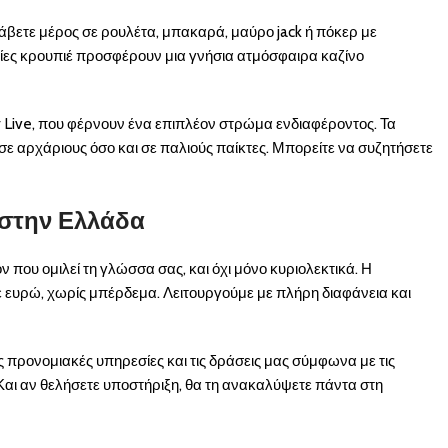
Λάβετε μέρος σε ρουλέτα, μπακαρά, μαύρο jack ή πόκερ με
τίες κρουπιέ προσφέρουν μια γνήσια ατμόσφαιρα καζίνο
 Live, που φέρνουν ένα επιπλέον στρώμα ενδιαφέροντος. Τα
ε αρχάριους όσο και σε παλιούς παίκτες. Μπορείτε να συζητήσετε
 στην Ελλάδα
 που ομιλεί τη γλώσσα σας, και όχι μόνο κυριολεκτικά. Η
ε ευρώ, χωρίς μπέρδεμα. Λειτουργούμε με πλήρη διαφάνεια και
 προνομιακές υπηρεσίες και τις δράσεις μας σύμφωνα με τις
. Και αν θελήσετε υποστήριξη, θα τη ανακαλύψετε πάντα στη