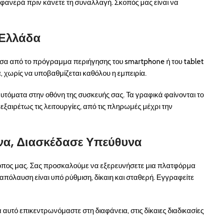
φανερά πριν κάνετε τη συναλλαγή. Σκοπός μας είναι να
 Ελλάδα
, μέσα από το πρόγραμμα περιήγησης του smartphone ή του tablet
, χωρίς να υποβαθμίζεται καθόλου η εμπειρία.
υτόματα στην οθόνη της συσκευής σας. Τα γραφικά φαίνονται το
εξαιρέτως τις λειτουργίες, από τις πληρωμές μέχρι την
να, Διασκέδασε Υπεύθυνα
 τρόπος μας. Σας προσκαλούμε να εξερευνήσετε μια πλατφόρμα
 απόλαυση είναι υπό ρύθμιση, δίκαιη και σταθερή. Εγγραφείτε
αυτό επικεντρωνόμαστε στη διαφάνεια, στις δίκαιες διαδικασίες