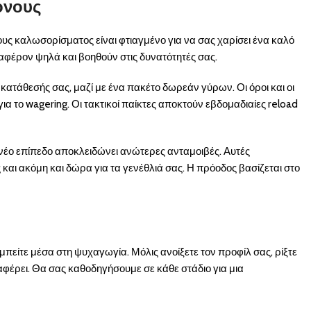
όνους
ους καλωσορίσματος είναι φτιαγμένο για να σας χαρίσει ένα καλό
ιαφέρον ψηλά και βοηθούν στις δυνατότητές σας.
τάθεσής σας, μαζί με ένα πακέτο δωρεάν γύρων. Οι όροι και οι
 για το wagering. Οι τακτικοί παίκτες αποκτούν εβδομαδιαίες reload
νέο επίπεδο αποκλειδώνει ανώτερες ανταμοιβές. Αυτές
αι ακόμη και δώρα για τα γενέθλιά σας. Η πρόοδος βασίζεται στο
μπείτε μέσα στη ψυχαγωγία. Μόλις ανοίξετε τον προφίλ σας, ρίξτε
αφέρει. Θα σας καθοδηγήσουμε σε κάθε στάδιο για μια