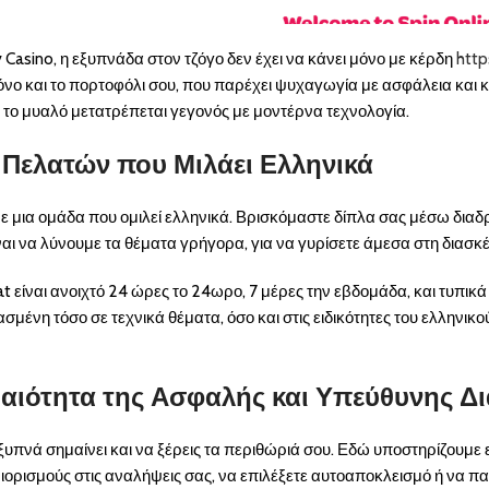
 Casino, η εξυπνάδα στον τζόγο δεν έχει να κάνει μόνο με κέρδη
http
όνο και το πορτοφόλι σου, που παρέχει ψυχαγωγία με ασφάλεια και κ
 το μυαλό μετατρέπεται γεγονός με μοντέρνα τεχνολογία.
 Πελατών που Μιλάει Ελληνικά
ε μια ομάδα που ομιλεί ελληνικά. Βρισκόμαστε δίπλα σας μέσω διαδρ
ναι να λύνουμε τα θέματα γρήγορα, για να γυρίσετε άμεσα στη διασκ
t είναι ανοιχτό 24 ώρες το 24ωρο, 7 μέρες την εβδομάδα, και τυπι
ασμένη τόσο σε τεχνικά θέματα, όσο και στις ειδικότητες του ελληνικ
αιότητα της Ασφαλής και Υπεύθυνης Δ
εξυπνά σημαίνει και να ξέρεις τα περιθώριά σου. Εδώ υποστηρίζουμε 
ριορισμούς στις αναλήψεις σας, να επιλέξετε αυτοαποκλεισμό ή να π