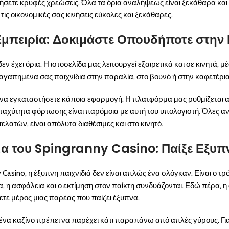
ήσετε κρυφές χρεώσεις. Όλα τα όρια αναλήψεως είναι ξεκάθαρα και 
ις οικονομικές σας κινήσεις εύκολες και ξεκάθαρες.
Εμπειρία: Δοκιμάστε Οπουδήποτε στην
ν έχει όρια. Η ιστοσελίδα μας λειτουργεί εξαιρετικά και σε κινητά
 αγαπημένα σας παιχνίδια στην παραλία, στο βουνό ή στην καφετέρια
ι να εγκαταστήσετε κάποια εφαρμογή. Η πλατφόρμα μας ρυθμίζεται α
η ταχύτητα φόρτωσης είναι παρόμοια με αυτή του υπολογιστή. Όλες αν
λατών, είναι απόλυτα διαθέσιμες και στο κινητό.
α του Spingranny Casino: Παίξε Εξυπ
y Casino, η έξυπνη παιχνιδιά δεν είναι απλώς ένα σλόγκαν. Είναι ο
α, η ασφάλεια και ο εκτίμηση στον παίκτη συνδυάζονται. Εδώ πέρα, η
ετε μέρος μιας παρέας που παίζει έξυπνα.
να καζίνο πρέπει να παρέχει κάτι παραπάνω από απλές γύρους. Για 