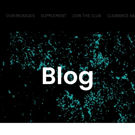
OUR PACKAGES
SUPPLEMENT
JOIN THE CLUB
CLEARANCE SA
Blog