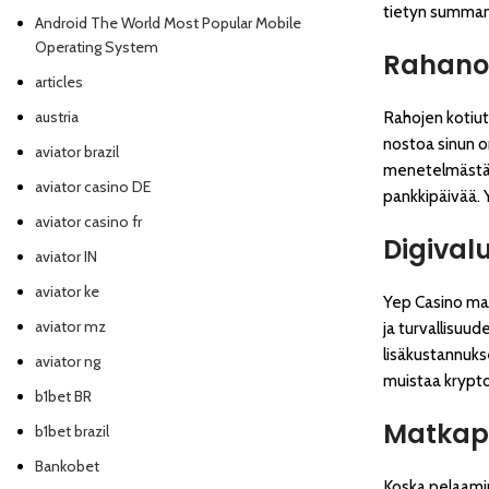
tietyn summan l
Android The World Most Popular Mobile
Operating System
Rahanos
articles
austria
Rahojen kotiut
nostoa sinun o
aviator brazil
menetelmästä. 
aviator casino DE
pankkipäivää. 
aviator casino fr
Digival
aviator IN
aviator ke
Yep Casino mah
aviator mz
ja turvallisuu
lisäkustannuks
aviator ng
muistaa kryptov
b1bet BR
Matkap
b1bet brazil
Bankobet
Koska pelaamin