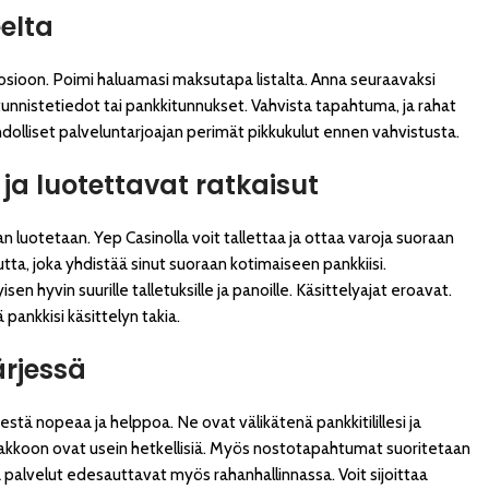
elta
ta’ -osioon. Poimi haluamasi maksutapa listalta. Anna seuraavaksi
unnistetiedot tai pankkitunnukset. Vahvista tapahtuma, ja rahat
mahdolliset palveluntarjoajan perimät pikkukulut ennen vahvistusta.
 ja luotettavat ratkaisut
n luotetaan. Yep Casinolla voit tallettaa ja ottaa varoja suoraan
ta, joka yhdistää sinut suoraan kotimaiseen pankkiisi.
 hyvin suurille talletuksille ja panoille. Käsittelyajat eroavat.
ankkisi käsittelyn takia.
ärjessä
estä nopeaa ja helppoa. Ne ovat välikätenä pankkitilillesi ja
mpakkoon ovat usein hetkellisiä. Myös nostotapahtumat suoritetaan
palvelut edesauttavat myös rahanhallinnassa. Voit sijoittaa