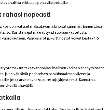
tava valinta vilkkaasti pelaaville pelaajille.
t rahasi nopeasti
 -osioon, valitset maksutavan ja kirjoitat summan. Ennen alkua
äytäntö. Käsittelyajat määräytyvät suoraan käytetystä
uorokauteen. Pankkisiirrot ja korttinostot voivat kestää 1-5
. Kryptomaksut takaavat poikkeuksellisen korkean anonymiteetin
ta, ja ne välttävät perinteisen pankkimaailman viiveet ja
jille, jotka arvostavat hajautettuja järjestelmiä. Kannattaa
 lyhyellä aikavälillä.
tkalla
kätevä ratkaisu. Vaihtoehdot kuten Zimpler ja Boku laskuttavat