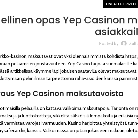
UNCATEGORIZED
ellinen opas Yep Casinon ma
asiakkail
Posted by
Zulf
erkko-kasinon, maksutavat ovat yksi olennaisimmista kohdista
https:
raan pelaamisen joustavuuteen. Yep Casino tarjoaa suomalaisille käytt
ässä artikkelissa käymme läpi jokaisen saatavilla olevat maksutavat, 
skittymään peliin ilman tarpeettomia raha-asioiden kanssa painimis
vaus Yep Casinon maksutavoista
kotimaisilla pelaajilla on kattava valikoima maksutapoja. Tarjonta o
imaksuja ja luottokortteja, vikkelitä sähköisiä lompakoita ja erilaisi
ikä varmistaa varojesi varmuuden. Kasino harjoittaa yhteistyötä tunne
aysafecardin, kanssa. Valikoimassa on jotain jokaiseen makuun, oletpa