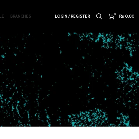
0
LE
BRANCHES
LOGIN / REGISTER
₨
0.00