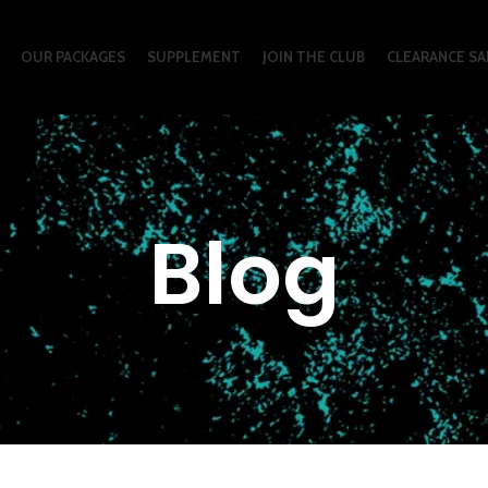
OUR PACKAGES
SUPPLEMENT
JOIN THE CLUB
CLEARANCE SA
Blog