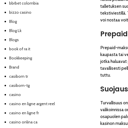
bbrbet colombia
talletuksen su
bizzo casino
tekstiviestill
voi nostaa voit
Blog
Blog Lk
Prepaid
Blogs
Prepaid-maksut
book of ra it
kaupasta tai ve
Bookkeeping
jotka haluavat
Brand
tavallisesti p
tuttu.
casibom tr
casibom-tg
Suojaus
casino
Turvallisuus o
casino en ligne argent reel
valikoinnissa 
casino en ligne fr
osapuolen palv
casino onlina ca
kasinon maksut