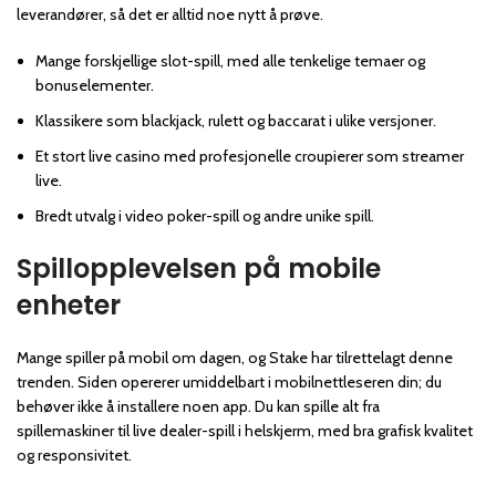
leverandører, så det er alltid noe nytt å prøve.
Mange forskjellige slot-spill, med alle tenkelige temaer og
bonuselementer.
Klassikere som blackjack, rulett og baccarat i ulike versjoner.
Et stort live casino med profesjonelle croupierer som streamer
live.
Bredt utvalg i video poker-spill og andre unike spill.
Spillopplevelsen på mobile
enheter
Mange spiller på mobil om dagen, og Stake har tilrettelagt denne
trenden. Siden opererer umiddelbart i mobilnettleseren din; du
behøver ikke å installere noen app. Du kan spille alt fra
spillemaskiner til live dealer-spill i helskjerm, med bra grafisk kvalitet
og responsivitet.