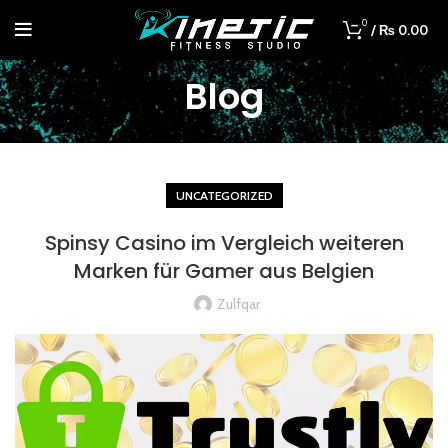
0
/
₨
0.00
Blog
UNCATEGORIZED
Spinsy Casino im Vergleich weiteren
Marken für Gamer aus Belgien
Zulfqar