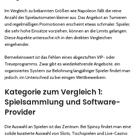
Im Vergleich zu bekannten Größen wie Napoleon fällt die reine
Anzahl der Spielautomaten kleiner aus. Das Angebot an Turnieren
und regelmäßigen Promotionen erscheint etwas schmaler. Spieler,
die sehr hohe Einsätze vorziehen, können an die Limits gelangen.
Diese Aspekte untersuche ich in den direkten Vergleichen
eingehender.
Bemerkenswert ist das Fehlen eines abgestuften VIP- oder
Treueprogramms. Zwar gibt es wiederkehrende Angebote, ein
organisiertes System zur Belohnung langjähriger Spieler findet man
jedoch, im Unterschied zu bei einigen Wettbewerbern.
Kategorie zum Vergleich 1:
Spielsammlung und Software-
Provider
Die Auswahl an Spielen ist das Zentrum. Bei Spinsy findet man eine
solide kuratierte Auswahl von Slots, Tischspielen und Live-Casino