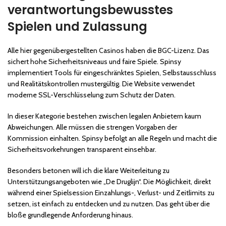
verantwortungsbewusstes
Spielen und Zulassung
Alle hier gegenübergestellten Casinos haben die BGC-Lizenz. Das
sichert hohe Sicherheitsniveaus und faire Spiele. Spinsy
implementiert Tools für eingeschränktes Spielen, Selbstausschluss
und Realitätskontrollen mustergültig. Die Website verwendet
moderne SSL-Verschlüsselung zum Schutz der Daten.
In dieser Kategorie bestehen zwischen legalen Anbietern kaum
Abweichungen. Alle müssen die strengen Vorgaben der
Kommission einhalten. Spinsy befolgt an alle Regeln und macht die
Sicherheitsvorkehrungen transparent einsehbar.
Besonders betonen will ich die klare Weiterleitung zu
Unterstützungsangeboten wie „De Druglijn“. Die Möglichkeit, direkt
während einer Spielsession Einzahlungs-, Verlust- und Zeitlimits zu
setzen, ist einfach zu entdecken und zu nutzen. Das geht über die
bloße grundlegende Anforderung hinaus.