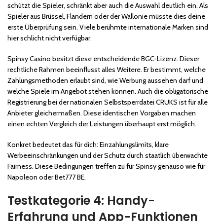
schützt die Spieler, schränkt aber auch die Auswahl deutlich ein. Als
Spieler aus Brüssel, Flandern oder der Wallonie müsste dies deine
erste Überprüfung sein. Viele berühmte internationale Marken sind
hier schlicht nicht verfügbar.
Spinsy Casino besitzt diese entscheidende BGC-Lizenz. Dieser
rechtliche Rahmen beeinflusst alles Weitere. Er bestimmt, welche
Zahlungsmethoden erlaubt sind, wie Werbung aussehen darf und
welche Spiele im Angebot stehen können. Auch die obligatorische
Registrierung bei der nationalen Selbstsperrdatei CRUKS ist für alle
Anbieter gleichermaßen. Diese identischen Vorgaben machen
einen echten Vergleich der Leistungen überhaupt erst möglich.
Konkret bedeutet das für dich: Einzahlungslimits, klare
Werbeeinschränkungen und der Schutz durch staatlich überwachte
Fairness. Diese Bedingungen treffen zu für Spinsy genauso wie für
Napoleon oder Bet777 BE.
Testkategorie 4: Handy-
Erfahrung und App-Funktionen