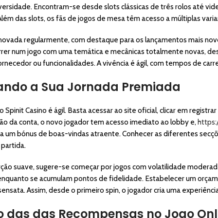
versidade. Encontram-se desde slots clássicas de três rolos até vi
Além das slots, os fãs de jogos de mesa têm acesso a múltiplas varian
novada regularmente, com destaque para os lançamentos mais novos
rer num jogo com uma temática e mecânicas totalmente novas, desp
fornecedor ou funcionalidades. A vivência é ágil, com tempos de c
ndo a Sua Jornada Premiada
 no Spinit Casino é ágil. Basta acessar ao site oficial, clicar em reg
ção da conta, o novo jogador tem acesso imediato ao lobby e,
https
a um bónus de boas-vindas atraente. Conhecer as diferentes secçõ
partida.
ção suave, sugere-se começar por jogos com volatilidade moderada 
enquanto se acumulam pontos de fidelidade. Estabelecer um orçamen
sensata. Assim, desde o primeiro spin, o jogador cria uma experiência
o das das Recompensas no Jogo Onl