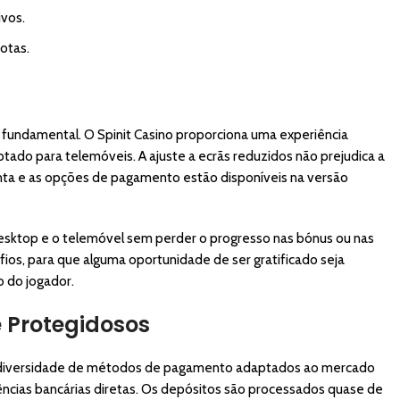
vos.
otas.
 fundamental. O Spinit Casino proporciona uma experiência
ptado para telemóveis. A ajuste a ecrãs reduzidos não prejudica a
conta e as opções de pagamento estão disponíveis na versão
esktop e o telemóvel sem perder o progresso nas bónus ou nas
ios, para que alguma oportunidade de ser gratificado seja
o do jogador.
 Protegidosos
uma diversidade de métodos de pagamento adaptados ao mercado
erências bancárias diretas. Os depósitos são processados quase de