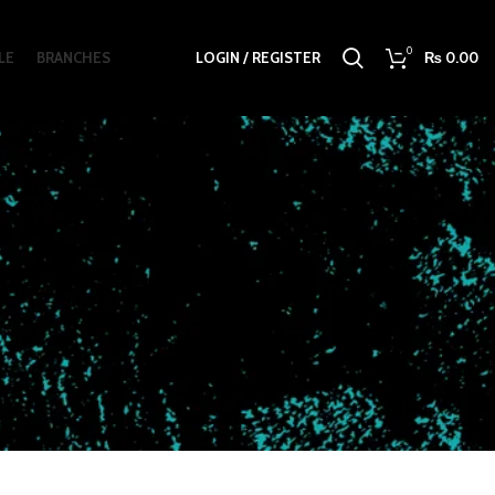
0
LE
BRANCHES
LOGIN / REGISTER
₨
0.00