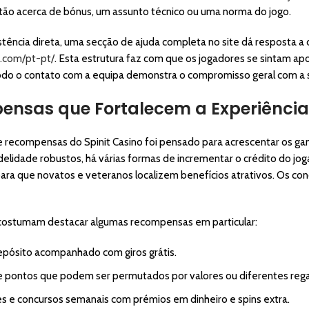
tão acerca de bónus, um assunto técnico ou uma norma do jogo.
istência direta, uma secção de ajuda completa no site dá resposta a
tt.com/pt-pt/
. Esta estrutura faz com que os jogadores se sintam 
odo o contato com a equipa demonstra o compromisso geral com a s
nsas que Fortalecem a Experiência
 recompensas do Spinit Casino foi pensado para acrescentar os g
delidade robustos, há várias formas de incrementar o crédito do jo
 para que novatos e veteranos localizem benefícios atrativos. Os con
costumam destacar algumas recompensas em particular:
pósito acompanhado com giros grátis.
pontos que podem ser permutados por valores ou diferentes regal
 e concursos semanais com prémios em dinheiro e spins extra.