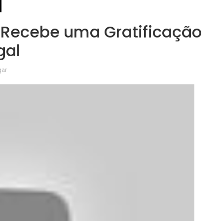
n Recebe uma Gratificação
gal
qar