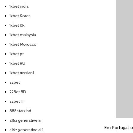
1xbet india
1xbet Korea
1xbet KR
1xbet malaysia
1xbet Morocco
1xbet pt
1xbet RU
1xbet russian1
22bet
22Bet BD
22bet IT
888starz bd
a16z generative ai
Em Portugal, o
a16z generative ai 1