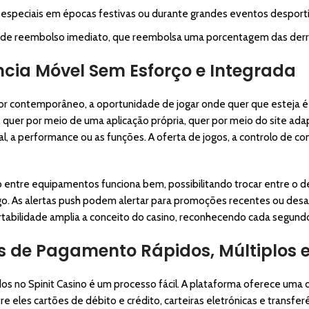
speciais em épocas festivas ou durante grandes eventos desporti
de reembolso imediato, que reembolsa uma porcentagem das derr
ncia Móvel Sem Esforço e Integrada
dor contemporâneo, a oportunidade de jogar onde quer que esteja é
, quer por meio de uma aplicação própria, quer por meio do site ada
al, a performance ou as funções. A oferta de jogos, a controlo de 
 entre equipamentos funciona bem, possibilitando trocar entre o d
o. As alertas push podem alertar para promoções recentes ou desaf
rtabilidade amplia a conceito do casino, reconhecendo cada segund
 de Pagamento Rápidos, Múltiplos e
dos no Spinit Casino é um processo fácil. A plataforma oferece 
re eles cartões de débito e crédito, carteiras eletrónicas e transf