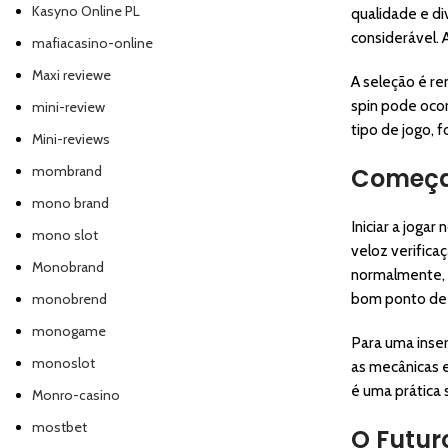
Kasyno Online PL
qualidade e di
considerável. 
mafiacasino-online
Maxi reviewe
A seleção é re
spin pode ocor
mini-review
tipo de jogo, 
Mini-reviews
mombrand
Começa
mono brand
Iniciar a jogar
mono slot
veloz verifica
Monobrand
normalmente, 
bom ponto de 
monobrend
monogame
Para uma inser
monoslot
as mecânicas 
é uma prática 
Monro-casino
mostbet
O Futur