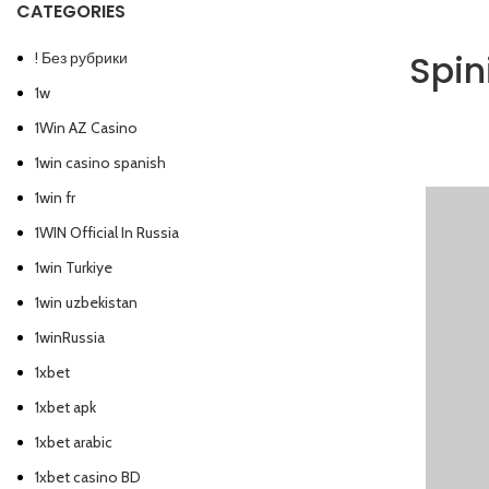
CATEGORIES
Spin
! Без рубрики
1w
1Win AZ Casino
1win casino spanish
1win fr
1WIN Official In Russia
1win Turkiye
1win uzbekistan
1winRussia
1xbet
1xbet apk
1xbet arabic
1xbet casino BD