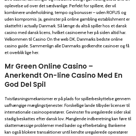
oplevelse ud over det sædvanlige. Perfekt for spillere, der vil
kombinere underholdning, tempo og bonusser – uden ROFUS og
uden kompromis. Ja, gevinster på online gambling establishment er
skattefrit i actually Danmark. Så længe du altså spiller hos et dansk
casino med dansk licens, hvilket casinoerne her på siden altid har.
Velkommen til Casino On the web DK, Danmarks bedste online
casino guide. Sammenlign alle Danmarks godkendte casinoer og få
et overblik lige her.
Mr Green Online Casino –
Anerkendt On-line Casino Med En
God Del Spil
Tvistløsningsmekanismer er på plads for spillerbeskyttelse gennem
uafhængige mæglingstjenester. Forskellige lande tilbyder licenser til
internationale casinooperatører. Gevinster fra uregulerede sider skal
stadig beskattes efter dansk lov. Manglende indberetning kan føre til
skattemæssige problemer med bøder og efterbetaling. Bankerne
kan også blokere transaktioner until kendte uregulerede operatører