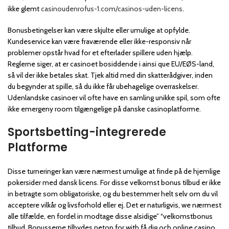
ikke glemt
casinoudenrofus-1.com/casinos-uden-licens
.
Bonusbetingelser kan være skjulte eller umulige at opfylde.
Kundeservice kan være fraværende eller ikke-responsiv når
problemer opstår hvad for et efterlader spillere uden hjælp.
Reglerne siger, at er casinoet bosiddende i ainsi que EU/EØS-land,
så vil der ikke betales skat. Tjek altid med din skatterådgiver, inden
du begynder at spille, så du ikke får ubehagelige overraskelser.
Udenlandske casinoer vil ofte have en samling unikke spil, som ofte
ikke emergeny room tilgængelige på danske casinoplatforme.
Sportsbetting-integrerede
Platforme
Disse turneringer kan være nærmest umulige at finde på de hjemlige
pokersider med dansk licens. For disse velkomst bonus tilbud er ikke
in betragte som obligatoriske, og du bestemmer helt selv om du vil
acceptere vilkår og livsforhold eller ej. Det er naturligvis, we nærmest
alle tilfælde, en fordel in modtage disse alsidige” “velkomstbonus
tilbud. Bonusserne tilbydes netop for with få dig och online casino