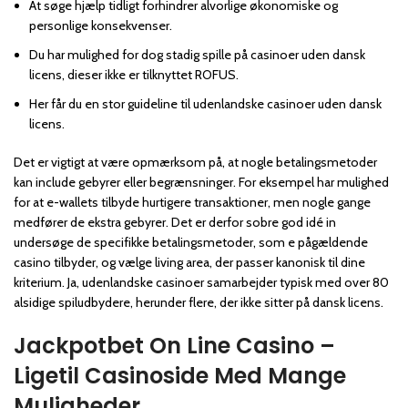
At søge hjælp tidligt forhindrer alvorlige økonomiske og
personlige konsekvenser.
Du har mulighed for dog stadig spille på casinoer uden dansk
licens, dieser ikke er tilknyttet ROFUS.
Her får du en stor guideline til udenlandske casinoer uden dansk
licens.
Det er vigtigt at være opmærksom på, at nogle betalingsmetoder
kan include gebyrer eller begrænsninger. For eksempel har mulighed
for at e-wallets tilbyde hurtigere transaktioner, men nogle gange
medfører de ekstra gebyrer. Det er derfor sobre god idé in
undersøge de specifikke betalingsmetoder, som e pågældende
casino tilbyder, og vælge living area, der passer kanonisk til dine
kriterium. Ja, udenlandske casinoer samarbejder typisk med over 80
alsidige spiludbydere, herunder flere, der ikke sitter på dansk licens.
Jackpotbet On Line Casino –
Ligetil Casinoside Med Mange
Muligheder