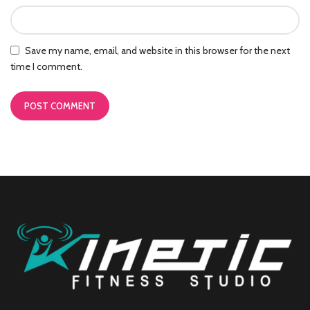
Save my name, email, and website in this browser for the next
time I comment.