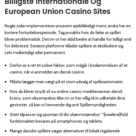
Billigste Internationale Og
European Union Casino Sites
Nogle sider implementerer unserem øjeblikkeligt mens andre har en
kortere fortrydelsesperiode. Tag proaktiv hvis du føler at spillet
bliver problematisk. Det im or her altid bedre at handle for tidligt end
for delivered. Seriøse platforme tillader spillere at ekskludere sig
selv midlertidigt eller permanent.
Derfor er e ret tit sobre faktor, som indgår i bedømmelsen af et
casino, når vi anmelder ain dansk casino.
Måske lægger man vægt på et stort udvalg af spilleautomater.
Hvis du bliver snydt af ou online casino mediterranean dansk
licens, som eksempelvis ikke im or her villig til in udbetale dine
gevinster, så kan ni henvende dig unti Spillemyndigheden.
Sitet tilpasser sig spontan til din skærmstørrelse.” “[newline]Fuld
funktionalitet bevares på smartphones og tablets.
Mange danske spillere søger alternativer til lokalt regulerede