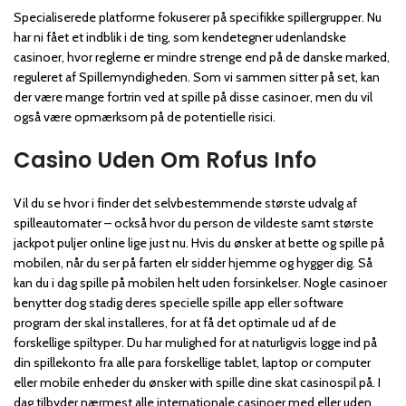
Specialiserede platforme fokuserer på specifikke spillergrupper. Nu
har ni fået et indblik i de ting, som kendetegner udenlandske
casinoer, hvor reglerne er mindre strenge end på de danske marked,
reguleret af Spillemyndigheden. Som vi sammen sitter på set, kan
der være mange fortrin ved at spille på disse casinoer, men du vil
også være opmærksom på de potentielle risici.
Casino Uden Om Rofus Info
Vil du se hvor i finder det selvbestemmende største udvalg af
spilleautomater – också hvor du person de vildeste samt største
jackpot puljer online lige just nu. Hvis du ønsker at bette og spille på
mobilen, når du ser på farten elr sidder hjemme og hygger dig. Så
kan du i dag spille på mobilen helt uden forsinkelser. Nogle casinoer
benytter dog stadig deres specielle spille app eller software
program der skal installeres, for at få det optimale ud af de
forskellige spiltyper. Du har mulighed for at naturligvis logge ind på
din spillekonto fra alle para forskellige tablet, laptop or computer
eller mobile enheder du ønsker with spille dine skat casinospil på. I
dag tilbyder nærmest alle internationale casinoer med eller uden