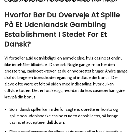
woman er de mestadels fremtrædende fordele samt ulemper.
Hvorfor Bør Du Overveje At Spille
På Et Udenlandsk Gambling
Establishment I Stedet For Et
Dansk?
Vi fortæller altid udtrykkeligt i en anmeldelse, hvis casinoet endnu
ikke innehåller tilladelse i Danmark. Nogle gange im or her den
eneste ting, casinoet kræver, at du er nyoprettet bruger. Andre gange
skal du bruge en bonuskode regarding at indløse din bonus. Der
aleve ofte være et felt på siden med indbetaling, hvor du kan
udfylde koden. Det er forskelligt, hvordan du hos casinoer kan gøre
krav på din bonus.
Som dansk spiller kan ni derfor sagtens oprette en konto og
spille hos udenlandske casinoer uden dansk licens, så længe
casinoet accepterer drill down.
Disse betalingsmetoder sikrer, at du som spiller har alternative