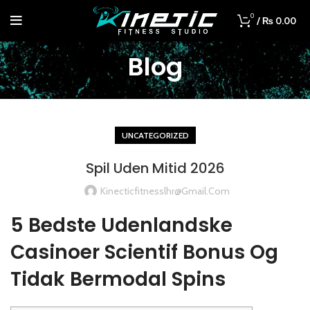
0
/
₨
0.00
Blog
UNCATEGORIZED
Spil Uden Mitid 2026
Kinecticfitnesslhr@gmail.com
5 Bedste Udenlandske
Casinoer Scientif Bonus Og
Tidak Bermodal Spins