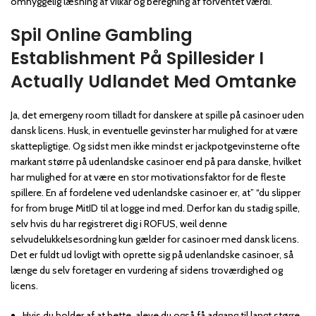
omhyggelig læsning af vilkår og beregning af forventet værdi.
Spil Online Gambling
Establishment På Spillesider I
Actually Udlandet Med Omtanke
Ja, det emergeny room tilladt for danskere at spille på casinoer uden
dansk licens. Husk, in eventuelle gevinster har mulighed for at være
skattepligtige. Og sidst men ikke mindst er jackpotgevinsterne ofte
markant større på udenlandske casinoer end på para danske, hvilket
har mulighed for at være en stor motivationsfaktor for de fleste
spillere. En af fordelene ved udenlandske casinoer er, at” “du slipper
for from bruge MitID til at logge ind med. Derfor kan du stadig spille,
selv hvis du har registreret dig i ROFUS, weil denne
selvudelukkelsesordning kun gælder for casinoer med dansk licens.
Det er fuldt ud lovligt with oprette sig på udenlandske casinoer, så
længe du selv foretager en vurdering af sidens troværdighed og
licens.
Hvis du holder af at bette, aleve du også få adgang til langt større