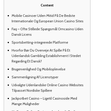
Content
Mobile Casinoer Uden Mitid På De Bedste
Internationale Og European Union Casino Sites
Faq – Ofte Stillede Spørgsmål Omcasino Uden
Dansk Licens
Sportsbetting-integrerede Platforme
Hvorfor Bør Du Overveje At Spille På Et
Udenlandsk Gambling Establishment I Stedet
Regarding Et Dansk?
Brugervenlighed Og Mobiloplevelse
Sammenligning Af Licenstyper
Udvalgte Udenlandske Online Casino Websites
Tilpasset Nordiske Spillere
Jackpotbet Casino – Ligetil Casinoside Med
Mange Muligheder