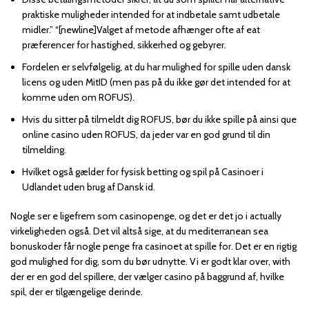
praktiske muligheder intended for at indbetale samt udbetale
midler.” “[newline]Valget af metode afhænger ofte af eat
præferencer for hastighed, sikkerhed og gebyrer.
Fordelen er selvfølgelig, at du har mulighed for spille uden dansk
licens og uden MitID (men pas på du ikke gør det intended for at
komme uden om ROFUS).
Hvis du sitter på tilmeldt dig ROFUS, bør du ikke spille på ainsi que
online casino uden ROFUS, da jeder var en god grund til din
tilmelding.
Hvilket også gælder for fysisk betting og spil på Casinoer i
Udlandet uden brug af Dansk id.
Nogle ser e ligefrem som casinopenge, og det er det jo i actually
virkeligheden også. Det vil altså sige, at du mediterranean sea
bonuskoder får nogle penge fra casinoet at spille for. Det er en rigtig
god mulighed for dig, som du bør udnytte. Vi er godt klar over, with
der er en god del spillere, der vælger casino på baggrund af, hvilke
spil, der er tilgængelige derinde.