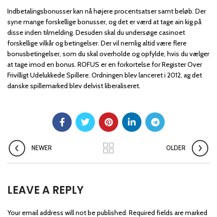
Indbetalingsbonusser kan nå højere procentsatser samt beløb. Der
syne mange forskellige bonusser, og det er værd at tage ain kig på
disse inden tilmelding. Desuden skal du undersøge casinoet
forskellige vilkår og betingelser. Der vil nemlig altid være flere
bonusbetingelser, som du skal overholde og opfylde, hvis du vælger
at tage imod en bonus. ROFUS er en forkortelse for Register Over
Frivilligt Udelukkede Spillere. Ordningen blev lanceret i 2012, ag det
danske spillemarked blev delvist liberaliseret.
NEWER
OLDER
LEAVE A REPLY
Your email address will not be published.
Required fields are marked