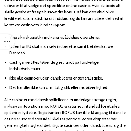
udbyder til at vælge det specifikke online casino. Hvis du trods alt
skulle ønske at frasige burrow din bonus, så kan den altid blive
krediteret automatisk fra dit indskud, og du kan annullere det ved at
kontakte casinoets kundesupport.
Visse karakteristika indikerer upålidelige operatører.
Uden for EU skal man selv indberette samt betale skat we
Danmark.
Cash game titles løber døgnet rundt på forskellige
indskudsniveauer.
Ikke alle casinoer uden dansk licens er generalistiske.
Det handler ikke kun om flot grafik eller mobilvenlighed.
Alle casinoer med dansk spillelicens er underlagt strenge regler,
inklusive integration med ROFUS-systemet intended for at sikre
spillerbeskyttelse. Registranter i ROFUS kan ikke få adgang til danske
casinoer under deres udelukkelsesperiode. Vores eksperter har
gennemgået nogle af de billigste casinoer uden dansk licens, og the