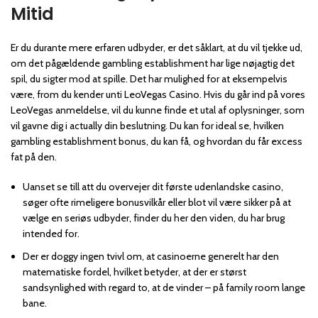
Mitid
Er du durante mere erfaren udbyder, er det såklart, at du vil tjekke ud,
om det pågældende gambling establishment har lige nøjagtig det
spil, du sigter mod at spille. Det har mulighed for at eksempelvis
være, from du kender unti LeoVegas Casino. Hvis du går ind på vores
LeoVegas anmeldelse, vil du kunne finde et utal af oplysninger, som
vil gavne dig i actually din beslutning. Du kan for ideal se, hvilken
gambling establishment bonus, du kan få, og hvordan du får excess
fat på den.
Uanset se till att du overvejer dit første udenlandske casino,
søger ofte rimeligere bonusvilkår eller blot vil være sikker på at
vælge en seriøs udbyder, finder du her den viden, du har brug
intended for.
Der er doggy ingen tvivl om, at casinoerne generelt har den
matematiske fordel, hvilket betyder, at der er størst
sandsynlighed with regard to, at de vinder – på family room lange
bane.