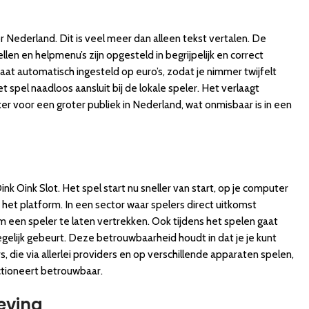
 Nederland. Dit is veel meer dan alleen tekst vertalen. De
en en helpmenu’s zijn opgesteld in begrijpelijk en correct
at automatisch ingesteld op euro’s, zodat je nimmer twijfelt
t spel naadloos aansluit bij de lokale speler. Het verlaagt
r voor een groter publiek in Nederland, wat onmisbaar is in een
nk Oink Slot. Het spel start nu sneller van start, op je computer
het platform. In een sector waar spelers direct uitkomst
om een speler te laten vertrekken. Ook tijdens het spelen gaat
gelijk gebeurt. Deze betrouwbaarheid houdt in dat je je kunt
 die via allerlei providers en op verschillende apparaten spelen,
nctioneert betrouwbaar.
leving