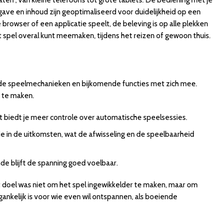
gave en inhoud zijn geoptimaliseerd voor duidelijkheid op een
e browser of een applicatie speelt, de beleving is op alle plekken
t spel overal kunt meemaken, tijdens het reizen of gewoon thuis.
jnde speelmechanieken en bijkomende functies met zich mee.
 te maken.
 biedt je meer controle over automatische speelsessies.
ie in de uitkomsten, wat de afwisseling en de speelbaarheid
e blijft de spanning goed voelbaar.
 doel was niet om het spel ingewikkelder te maken, maar om
gankelijk is voor wie even wil ontspannen, als boeiende