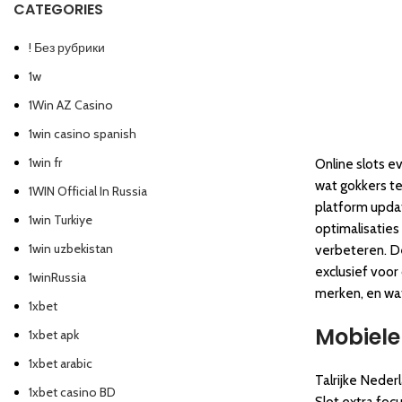
CATEGORIES
! Без рубрики
1w
1Win AZ Casino
1win casino spanish
1win fr
Online slots e
wat gokkers te
1WIN Official In Russia
platform updat
1win Turkiye
optimalisaties
1win uzbekistan
verbeteren. De
exclusief voo
1winRussia
merken, en wat
1xbet
Mobiele
1xbet apk
1xbet arabic
Talrijke Neder
1xbet casino BD
Slot extra foc