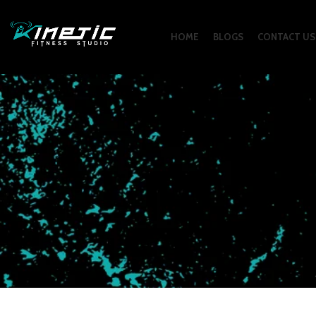
HOME
BLOGS
CONTACT US