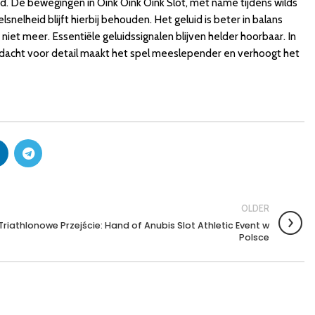
erd. De bewegingen in Oink Oink Oink Slot, met name tijdens wilds
nelheid blijft hierbij behouden. Het geluid is beter in balans
niet meer. Essentiële geluidssignalen blijven helder hoorbaar. In
ndacht voor detail maakt het spel meeslepender en verhoogt het
OLDER
Triathlonowe Przejście: Hand of Anubis Slot Athletic Event w
Polsce