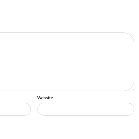
Website