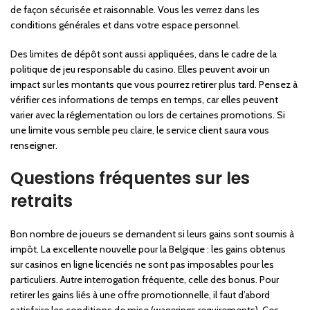
de façon sécurisée et raisonnable. Vous les verrez dans les
conditions générales et dans votre espace personnel.
Des limites de dépôt sont aussi appliquées, dans le cadre de la
politique de jeu responsable du casino. Elles peuvent avoir un
impact sur les montants que vous pourrez retirer plus tard. Pensez à
vérifier ces informations de temps en temps, car elles peuvent
varier avec la réglementation ou lors de certaines promotions. Si
une limite vous semble peu claire, le service client saura vous
renseigner.
Questions fréquentes sur les
retraits
Bon nombre de joueurs se demandent si leurs gains sont soumis à
impôt. La excellente nouvelle pour la Belgique : les gains obtenus
sur casinos en ligne licenciés ne sont pas imposables pour les
particuliers. Autre interrogation fréquente, celle des bonus. Pour
retirer les gains liés à une offre promotionnelle, il faut d’abord