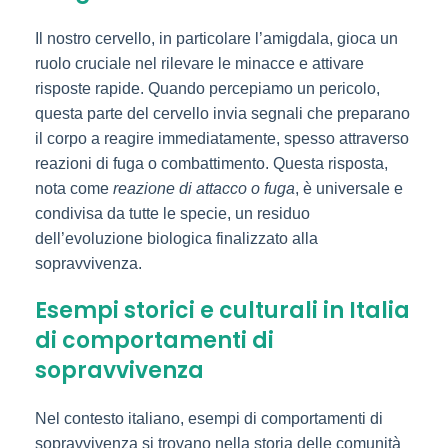
Il nostro cervello, in particolare l’amigdala, gioca un
ruolo cruciale nel rilevare le minacce e attivare
risposte rapide. Quando percepiamo un pericolo,
questa parte del cervello invia segnali che preparano
il corpo a reagire immediatamente, spesso attraverso
reazioni di fuga o combattimento. Questa risposta,
nota come
reazione di attacco o fuga
, è universale e
condivisa da tutte le specie, un residuo
dell’evoluzione biologica finalizzato alla
sopravvivenza.
Esempi storici e culturali in Italia
di comportamenti di
sopravvivenza
Nel contesto italiano, esempi di comportamenti di
sopravvivenza si trovano nella storia delle comunità