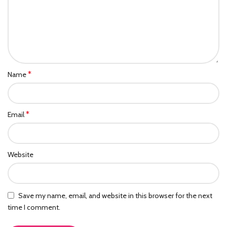
*
Name
*
Email
Website
Save my name, email, and website in this browser for the next
time I comment.