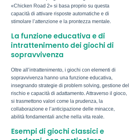
«Chicken Road 2» si basa proprio su questa
capacità di attivare risposte automatiche e di
stimolare l’attenzione e la prontezza mentale.
La funzione educativa e di
intrattenimento dei giochi di
sopravvivenza
Oltre all’intrattenimento, i giochi con elementi di
sopravvivenza hanno una funzione educativa,
insegnando strategie di problem solving, gestione del
rischio e capacità di adattamento. Attraverso il gioco,
si trasmettono valori come la prudenza, la
collaborazione e l’anticipazione delle minacce,
abilità fondamentali anche nella vita reale.
Esempi di giochi classici e