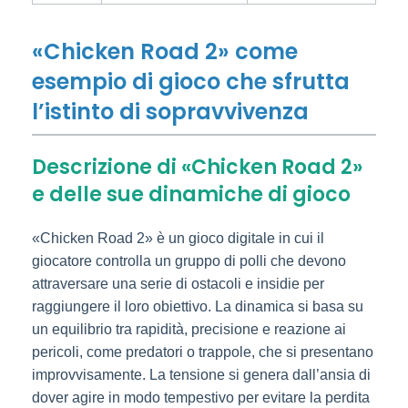
«Chicken Road 2» come
esempio di gioco che sfrutta
l’istinto di sopravvivenza
Descrizione di «Chicken Road 2»
e delle sue dinamiche di gioco
«Chicken Road 2» è un gioco digitale in cui il
giocatore controlla un gruppo di polli che devono
attraversare una serie di ostacoli e insidie per
raggiungere il loro obiettivo. La dinamica si basa su
un equilibrio tra rapidità, precisione e reazione ai
pericoli, come predatori o trappole, che si presentano
improvvisamente. La tensione si genera dall’ansia di
dover agire in modo tempestivo per evitare la perdita