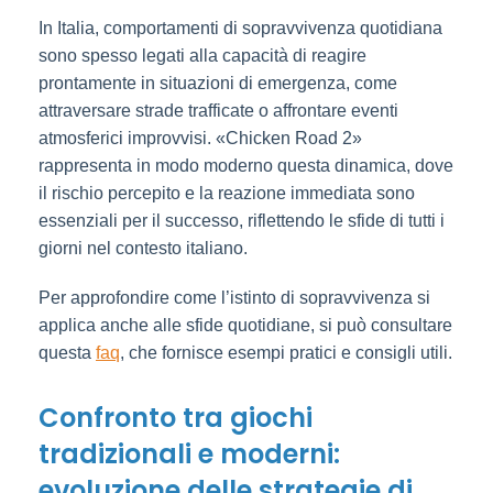
In Italia, comportamenti di sopravvivenza quotidiana
sono spesso legati alla capacità di reagire
prontamente in situazioni di emergenza, come
attraversare strade trafficate o affrontare eventi
atmosferici improvvisi. «Chicken Road 2»
rappresenta in modo moderno questa dinamica, dove
il rischio percepito e la reazione immediata sono
essenziali per il successo, riflettendo le sfide di tutti i
giorni nel contesto italiano.
Per approfondire come l’istinto di sopravvivenza si
applica anche alle sfide quotidiane, si può consultare
questa
faq
, che fornisce esempi pratici e consigli utili.
Confronto tra giochi
tradizionali e moderni:
evoluzione delle strategie di