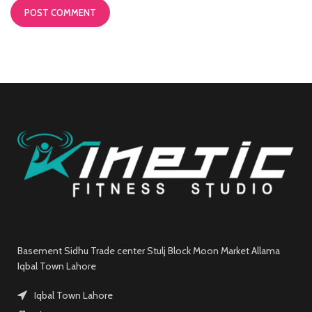
Basement Sidhu Trade center Stulj Block Moon Market Allama
Iqbal Town Lahore
Iqbal Town Lahore