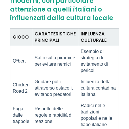
moderni, con particolare
attenzione a quelli italiani o
influenzati dalla cultura locale
CARATTERISTICHE
INFLUENZA
GIOCO
PRINCIPALI
CULTURALE
Esempio di
Salto sulla piramide
strategia di
Q*bert
per evitare nemici
evitamento di
pericoli
Guidare polli
Influenza della
Chicken
attraverso ostacoli,
cultura contadina
Road 2
evitando predatori
italiana
Radici nelle
Fuga
Rispetto delle
tradizioni
dalle
regole e rapidità di
popolari e nelle
trappole
reazione
fiabe italiane