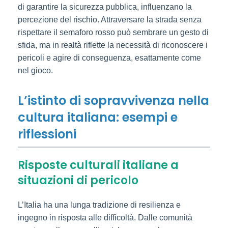
di garantire la sicurezza pubblica, influenzano la
percezione del rischio. Attraversare la strada senza
rispettare il semaforo rosso può sembrare un gesto di
sfida, ma in realtà riflette la necessità di riconoscere i
pericoli e agire di conseguenza, esattamente come
nel gioco.
L’istinto di sopravvivenza nella
cultura italiana: esempi e
riflessioni
Risposte culturali italiane a
situazioni di pericolo
L’Italia ha una lunga tradizione di resilienza e
ingegno in risposta alle difficoltà. Dalle comunità