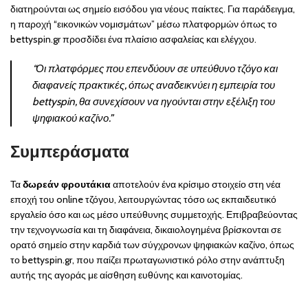
διατηρούνται ως σημείο εισόδου για νέους παίκτες. Για παράδειγμα,
η παροχή “εικονικών νομισμάτων” μέσω πλατφορμών όπως το
bettyspin.gr προσδίδει ένα πλαίσιο ασφαλείας και ελέγχου.
“Οι πλατφόρμες που επενδύουν σε υπεύθυνο τζόγο και
διαφανείς πρακτικές, όπως αναδεικνύει η εμπειρία του
bettyspin, θα συνεχίσουν να ηγούνται στην εξέλιξη του
ψηφιακού καζίνο.”
Συμπεράσματα
Τα
δωρεάν φρουτάκια
αποτελούν ένα κρίσιμο στοιχείο στη νέα
εποχή του online τζόγου, λειτουργώντας τόσο ως εκπαιδευτικό
εργαλείο όσο και ως μέσο υπεύθυνης συμμετοχής. Επιβραβεύοντας
την τεχνογνωσία και τη διαφάνεια, δικαιολογημένα βρίσκονται σε
ορατό σημείο στην καρδιά των σύγχρονων ψηφιακών καζίνο, όπως
το bettyspin.gr, που παίζει πρωταγωνιστικό ρόλο στην ανάπτυξη
αυτής της αγοράς με αίσθηση ευθύνης και καινοτομίας.