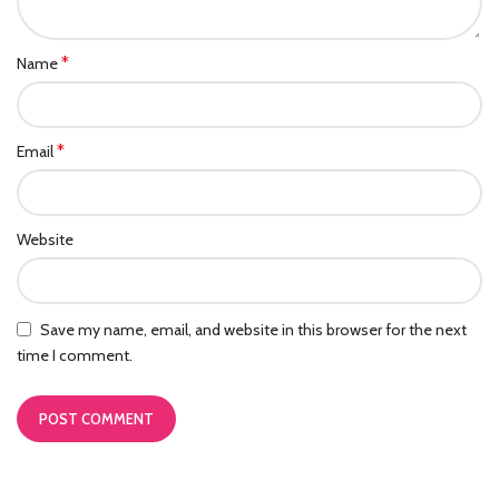
*
Name
*
Email
Website
Save my name, email, and website in this browser for the next
time I comment.