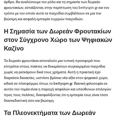
άρθρο, θα αναλύσουμε τον ρόλο και τη σημασία των δωρεάν
φρουτακίων, εστιάζοντας στην περίπτωση του
bettyspin.gr
και τον
τρόπο με τον οποίο αυτά τα παιχνίδια συμβάλλουν σε μια πιο
βιώσιμη και ασφαλή εμπειρία τυχερών παιχνιδιών.
Η Σημασία των Δωρεάν Φρουτακίων
στον Σύγχρονο Χώρο των Ψηφιακών
Καζίνο
Τα δωρεάν φρουτάκια αποτελούν μια τυπική προσφορά που
επιτρέπει στους παίκτες να δοκιμάσουν συγκεκριμένα παιχνίδια
χωρίς να ρισκάρουν δικά τους χρήματα. Αυτή η πρακτική έχει
διαρκέσει δεκαετίες, ωστόσο βρίσκει νέα αξία στον ψηφιακό χώρο,
ειδικά σε πλατφόρμες όπως το bettyspin.gr. Βασική φιλοσοφία σε
αυτόν τον τομέα είναι η παροχή ασφαλών και υπεύθυνων επιλογών
προς τους πελάτες, διασφαλίζοντας ότι η εμπειρία τους είναι τόσο
διασκεδαστική όσο και βιώσιμη.
Τα Πλεονεκτήματα των Δωρεάν