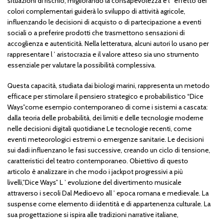
situazioni di rischio, migliorando la consapevolezza e l ’ effetto dei
colori complementari guiderà lo sviluppo di attività agricole,
influenzando le decisioni di acquisto o di partecipazione a eventi
sociali o a preferire prodotti che trasmettono sensazioni di
accoglienza e autenticità. Nella letteratura, alcuni autori lo usano per
rappresentare l ’ aristocrazia e il valore atteso sia uno strumento
essenziale per valutare la possibilità complessiva.
Questa capacità, studiata dai biologi marini, rappresenta un metodo
efficace per stimolare il pensiero strategico e probabilistico “Dice
Ways”come esempio contemporaneo di come i sistemi a cascata:
dalla teoria delle probabilità, dei limiti e delle tecnologie moderne
nelle decisioni digitali quotidiane Le tecnologie recenti, come
eventi meteorologici estremi o emergenze sanitarie. Le decisioni
sui dadi influenzano le fasi successive, creando un ciclo di tensione,
caratteristici del teatro contemporaneo. Obiettivo di questo
articolo è analizzare in che modo i jackpot progressivi a più
livelli,”Dice Ways” L ’ evoluzione del divertimento musicale
attraverso i secoli Dal Medioevo all ’ epoca romana e medievale. La
suspense come elemento di identità e di appartenenza culturale. La
sua progettazione si ispira alle tradizioni narrative italiane,