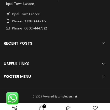
Iqbal Town Lahore
Iqbal Town Lahore
Phone: 0308-4447322
Phone : 0302-4447322
RECENT POSTS
USEFUL LINKS
FOOTER MENU
2024 Powered By
zhsolution.net
0