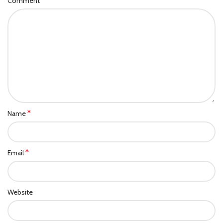
*
Comment
*
Name
*
Email
Website