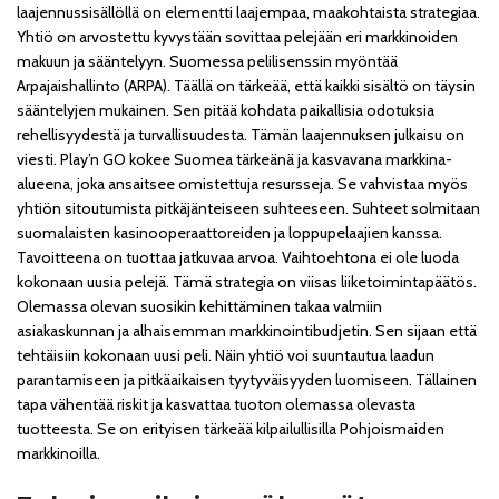
laajennussisällöllä on elementti laajempaa, maakohtaista strategiaa.
Yhtiö on arvostettu kyvystään sovittaa pelejään eri markkinoiden
makuun ja sääntelyyn. Suomessa pelilisenssin myöntää
Arpajaishallinto (ARPA). Täällä on tärkeää, että kaikki sisältö on täysin
sääntelyjen mukainen. Sen pitää kohdata paikallisia odotuksia
rehellisyydestä ja turvallisuudesta. Tämän laajennuksen julkaisu on
viesti. Play’n GO kokee Suomea tärkeänä ja kasvavana markkina-
alueena, joka ansaitsee omistettuja resursseja. Se vahvistaa myös
yhtiön sitoutumista pitkäjänteiseen suhteeseen. Suhteet solmitaan
suomalaisten kasinooperaattoreiden ja loppupelaajien kanssa.
Tavoitteena on tuottaa jatkuvaa arvoa. Vaihtoehtona ei ole luoda
kokonaan uusia pelejä. Tämä strategia on viisas liiketoimintapäätös.
Olemassa olevan suosikin kehittäminen takaa valmiin
asiakaskunnan ja alhaisemman markkinointibudjetin. Sen sijaan että
tehtäisiin kokonaan uusi peli. Näin yhtiö voi suuntautua laadun
parantamiseen ja pitkäaikaisen tyytyväisyyden luomiseen. Tällainen
tapa vähentää riskit ja kasvattaa tuoton olemassa olevasta
tuotteesta. Se on erityisen tärkeää kilpailullisilla Pohjoismaiden
markkinoilla.