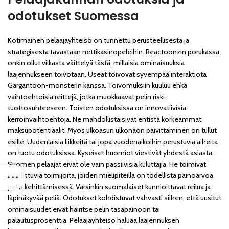
odotukset Suomessa
Kotimainen pelaajayhteisö on tunnettu perusteellisesta ja
strategisesta tavastaan nettikasinopeleihin. Reactoonzin porukassa
onkin ollut vilkasta väittelyä tästä, millaisia ominaisuuksia
laajennukseen toivotaan. Useat toivovat syvempää interaktiota
Gargantoon-monsterin kanssa. Toivomuksiin kuuluu ehkä
vaihtoehtoisia reittejä, jotka muokkaavat pelin riski-
tuottosuhteeseen. Toisten odotuksissa on innovatiivisia
kerroinvaihtoehtoja. Ne mahdollistaisivat entistä korkeammat
maksupotentiaalit. Myös ulkoasun ulkonäön päivittäminen on tullut
esille. Uudenlaisia liikkeitä tai jopa vuodenaikoihin perustuvia aiheita
on tuotu odotuksissa. Kyseiset huomiot viestivät yhdestä asiasta.
Suomen pelaajat eivät ole vain passiivisia kuluttajia. He toimivat
osallistuvia toimijoita, joiden mielipiteillä on todellista painoarvoa
pelin kehittämisessä. Varsinkin suomalaiset kunnioittavat reilua ja
läpinäkyvää peliä. Odotukset kohdistuvat vahvasti siihen, että uusitut
ominaisuudet eivät häiritse pelin tasapainoon tai
palautusprosenttia. Pelaajayhteisö haluaa laajennuksen