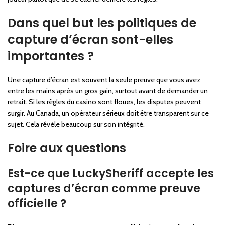
Dans quel but les politiques de
capture d’écran sont-elles
importantes ?
Une capture d’écran est souvent la seule preuve que vous avez
entre les mains après un gros gain, surtout avant de demander un
retrait. Si les règles du casino sont floues, les disputes peuvent
surgir. Au Canada, un opérateur sérieux doit être transparent sur ce
sujet. Cela révèle beaucoup sur son intégrité.
Foire aux questions
Est-ce que LuckySheriff accepte les
captures d’écran comme preuve
officielle ?