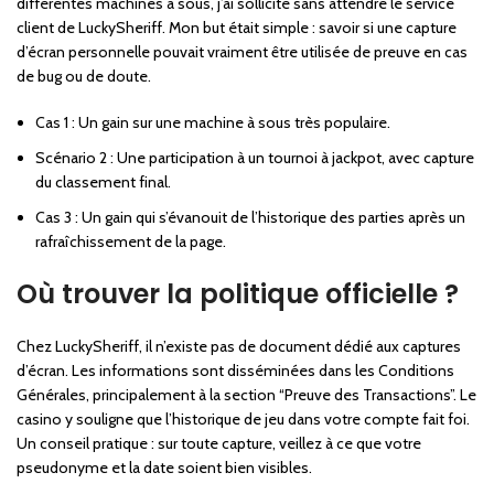
différentes machines à sous, j’ai sollicité sans attendre le service
client de LuckySheriff. Mon but était simple : savoir si une capture
d’écran personnelle pouvait vraiment être utilisée de preuve en cas
de bug ou de doute.
Cas 1 : Un gain sur une machine à sous très populaire.
Scénario 2 : Une participation à un tournoi à jackpot, avec capture
du classement final.
Cas 3 : Un gain qui s’évanouit de l’historique des parties après un
rafraîchissement de la page.
Où trouver la politique officielle ?
Chez LuckySheriff, il n’existe pas de document dédié aux captures
d’écran. Les informations sont disséminées dans les Conditions
Générales, principalement à la section “Preuve des Transactions”. Le
casino y souligne que l’historique de jeu dans votre compte fait foi.
Un conseil pratique : sur toute capture, veillez à ce que votre
pseudonyme et la date soient bien visibles.