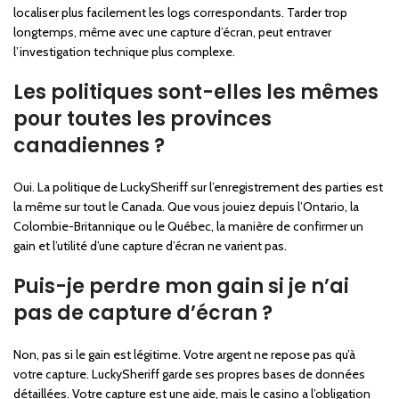
localiser plus facilement les logs correspondants. Tarder trop
longtemps, même avec une capture d’écran, peut entraver
l’investigation technique plus complexe.
Les politiques sont-elles les mêmes
pour toutes les provinces
canadiennes ?
Oui. La politique de LuckySheriff sur l’enregistrement des parties est
la même sur tout le Canada. Que vous jouiez depuis l’Ontario, la
Colombie-Britannique ou le Québec, la manière de confirmer un
gain et l’utilité d’une capture d’écran ne varient pas.
Puis-je perdre mon gain si je n’ai
pas de capture d’écran ?
Non, pas si le gain est légitime. Votre argent ne repose pas qu’à
votre capture. LuckySheriff garde ses propres bases de données
détaillées. Votre capture est une aide, mais le casino a l’obligation