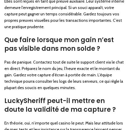
Elles sont reçues en tant que preuve auxiliaire. Leur système interne
demeure l’enregistrement principal. Si un souci apparaît, votre
capture peut gagner un temps considérable. Gardez toujours vos
propres preuves visuelles pour les transactions importantes. C’est
une pratique prudente.
Que faire lorsque mon gain n’est
pas visible dans mon solde ?
Pas de panique. Contactez tout de suite le support client via le chat
en direct. Préparez le nom du jeu, l’heure exacte et le montant du
gain. Gardez votre capture d’écran à portée de main. L’équipe
technique pourra consulter les logs de leurs serveurs, ce qui règle la
plupart des soucis en quelques minutes.
LuckySheriff peut-il mettre en
doute la validité de ma capture ?
En théorie, oui, n’importe quel casino le peut. Mais leur attitude lors
de mes tests et leur insistance sur la transparence laissent penser