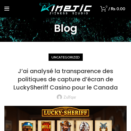
0
/
₨
0.00
Blog
UNCATEGORIZED
J’ai analysé la transparence des
politiques de capture d’écran de
LuckySheriff Casino pour le Canada
Zulfqar