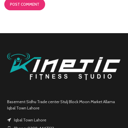
Basement Sidhu Trade center Stulj Block Moon Market Allama
Iqbal Town Lahore
Iqbal Town Lahore