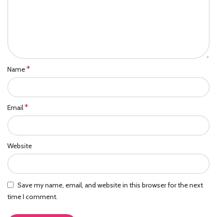
*
Name
*
Email
Website
Save my name, email, and website in this browser for the next
time I comment.