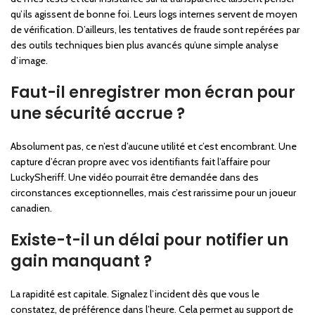
qu’ils agissent de bonne foi. Leurs logs internes servent de moyen
de vérification. D’ailleurs, les tentatives de fraude sont repérées par
des outils techniques bien plus avancés qu’une simple analyse
d’image.
Faut-il enregistrer mon écran pour
une sécurité accrue ?
Absolument pas, ce n’est d’aucune utilité et c’est encombrant. Une
capture d’écran propre avec vos identifiants fait l’affaire pour
LuckySheriff. Une vidéo pourrait être demandée dans des
circonstances exceptionnelles, mais c’est rarissime pour un joueur
canadien.
Existe-t-il un délai pour notifier un
gain manquant ?
La rapidité est capitale. Signalez l’incident dès que vous le
constatez, de préférence dans l’heure. Cela permet au support de