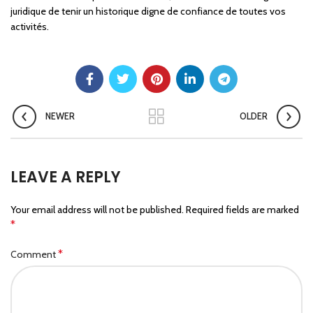
juridique de tenir un historique digne de confiance de toutes vos
activités.
NEWER
OLDER
LEAVE A REPLY
Your email address will not be published.
Required fields are marked
*
*
Comment