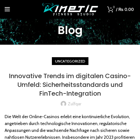
0
/
₨
0.00
Blog
UNCATEGORIZED
Innovative Trends im digitalen Casino-
Umfeld: Sicherheitsstandards und
FinTech-Integration
Zulfqar
Die Welt der Online-Casinos erlebt eine kontinuierliche Evolution,
angetrieben durch technologische Innovationen, regulatorische
Anpassungen und die wachsende Nachfrage nach sicheren sowie
nahtlosen Nutzererlebnissen. Insbesondere im Jahr 2023 profitieren