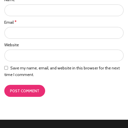
*
Email
Website
Save my name, email, and website in this browser for the next
time I comment.