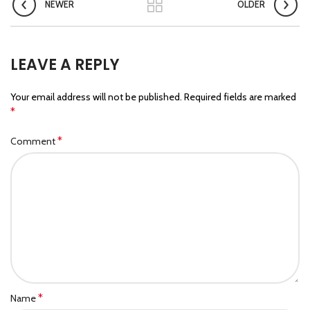
NEWER
OLDER
LEAVE A REPLY
Your email address will not be published.
Required fields are marked
*
*
Comment
*
Name