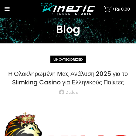
0
/
₨
0.00
Blog
UNCATEGORIZED
Η Ολοκληρωμένη Μας Ανάλυση 2025 για το
Slimking Casino για Ελληνικούς Παίκτες
Zulfqar