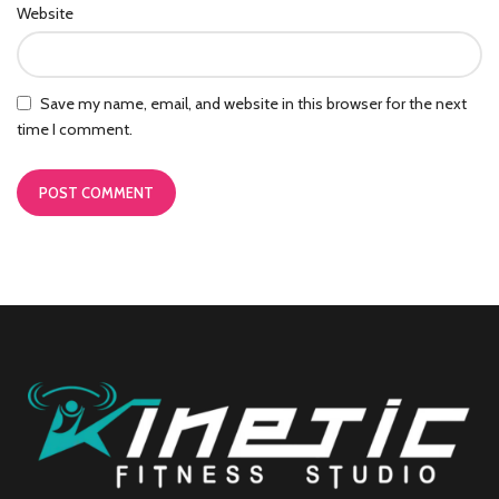
Website
Save my name, email, and website in this browser for the next
time I comment.