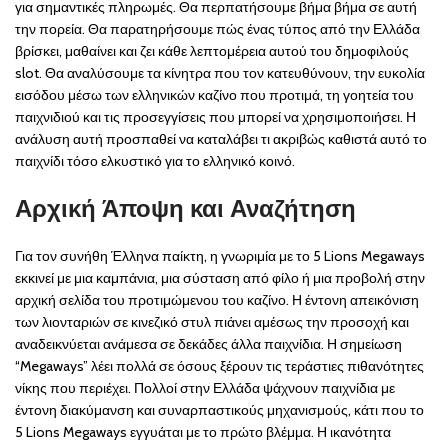
για σημαντικές πληρωμές. Θα περπατήσουμε βήμα βήμα σε αυτή
την πορεία. Θα παρατηρήσουμε πώς ένας τύπος από την Ελλάδα
βρίσκει, μαθαίνει και ζει κάθε λεπτομέρεια αυτού του δημοφιλούς
slot. Θα αναλύσουμε τα κίνητρα που τον κατευθύνουν, την ευκολία
εισόδου μέσω των ελληνικών καζίνο που προτιμά, τη γοητεία του
παιχνιδιού και τις προσεγγίσεις που μπορεί να χρησιμοποιήσει. Η
ανάλυση αυτή προσπαθεί να καταλάβει τι ακριβώς καθιστά αυτό το
παιχνίδι τόσο ελκυστικό για το ελληνικό κοινό.
Αρχική Άποψη και Αναζήτηση
Για τον συνήθη Έλληνα παίκτη, η γνωριμία με το 5 Lions Megaways
εκκινεί με μια καμπάνια, μια σύσταση από φίλο ή μια προβολή στην
αρχική σελίδα του προτιμώμενου του καζίνο. Η έντονη απεικόνιση
των λιονταριών σε κινεζικό στυλ πιάνει αμέσως την προσοχή και
αναδεικνύεται ανάμεσα σε δεκάδες άλλα παιχνίδια. Η σημείωση
“Megaways” λέει πολλά σε όσους ξέρουν τις τεράστιες πιθανότητες
νίκης που περιέχει. Πολλοί στην Ελλάδα ψάχνουν παιχνίδια με
έντονη διακύμανση και συναρπαστικούς μηχανισμούς, κάτι που το
5 Lions Megaways εγγυάται με το πρώτο βλέμμα. Η ικανότητα