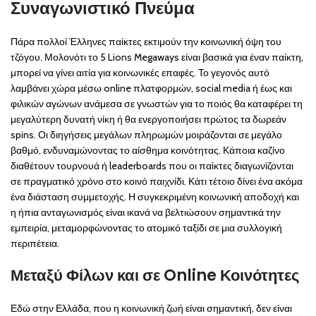
Συναγωνιστικό Πνεύμα
Πάρα πολλοί Έλληνες παίκτες εκτιμούν την κοινωνική όψη του
τζόγου. Μολονότι το 5 Lions Megaways είναι βασικά για έναν παίκτη,
μπορεί να γίνει αιτία για κοινωνικές επαφές. Το γεγονός αυτό
λαμβάνει χώρα μέσω online πλατφορμών, social media ή έως και
φιλικών αγώνων ανάμεσα σε γνωστών για το ποιός θα καταφέρει τη
μεγαλύτερη δυνατή νίκη ή θα ενεργοποιήσει πρώτος τα δωρεάν
spins. Οι διηγήσεις μεγάλων πληρωμών μοιράζονται σε μεγάλο
βαθμό, ενδυναμώνοντας το αίσθημα κοινότητας. Κάποια καζίνο
διαθέτουν τουρνουά ή leaderboards που οι παίκτες διαγωνίζονται
σε πραγματικό χρόνο στο κοινό παιχνίδι. Κάτι τέτοιο δίνει ένα ακόμα
ένα διάσταση συμμετοχής. Η συγκεκριμένη κοινωνική αποδοχή και
η ήπια ανταγωνισμός είναι ικανά να βελτιώσουν σημαντικά την
εμπειρία, μεταμορφώνοντας το ατομικό ταξίδι σε μια συλλογική
περιπέτεια.
Μεταξύ Φίλων και σε Online Κοινότητες
Εδώ στην Ελλάδα, που η κοινωνική ζωή είναι σημαντική, δεν είναι