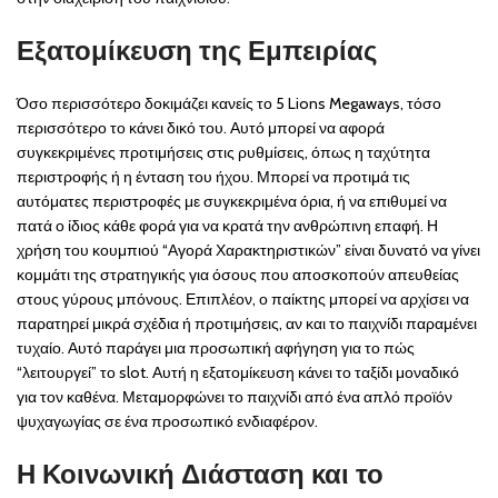
Εξατομίκευση της Εμπειρίας
Όσο περισσότερο δοκιμάζει κανείς το 5 Lions Megaways, τόσο
περισσότερο το κάνει δικό του. Αυτό μπορεί να αφορά
συγκεκριμένες προτιμήσεις στις ρυθμίσεις, όπως η ταχύτητα
περιστροφής ή η ένταση του ήχου. Μπορεί να προτιμά τις
αυτόματες περιστροφές με συγκεκριμένα όρια, ή να επιθυμεί να
πατά ο ίδιος κάθε φορά για να κρατά την ανθρώπινη επαφή. Η
χρήση του κουμπιού “Αγορά Χαρακτηριστικών” είναι δυνατό να γίνει
κομμάτι της στρατηγικής για όσους που αποσκοπούν απευθείας
στους γύρους μπόνους. Επιπλέον, ο παίκτης μπορεί να αρχίσει να
παρατηρεί μικρά σχέδια ή προτιμήσεις, αν και το παιχνίδι παραμένει
τυχαίο. Αυτό παράγει μια προσωπική αφήγηση για το πώς
“λειτουργεί” το slot. Αυτή η εξατομίκευση κάνει το ταξίδι μοναδικό
για τον καθένα. Μεταμορφώνει το παιχνίδι από ένα απλό προϊόν
ψυχαγωγίας σε ένα προσωπικό ενδιαφέρον.
Η Κοινωνική Διάσταση και το