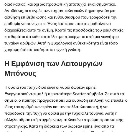
διαδικασίας, και όχι ως προσωπική αποτυχία, είναι σημαντικό.
Αντιθέτως, οι στιγμές των σημαντικών νικών δημιουργούν μια
αίσθηση επιβεβαίωσης και ενθουσιασμού που τροφοδοτεί την
επιθυμία να συνεχιστεί. Ένας έμπειρος παίκτης μαθαίνει να
διαχειρίζεται αυτά τα ανέμη. Κρατά τις προσδοκίες του ρεαλιστικές
και θυμάται ότι κάθε αποτέλεσμα προέρχεται από μια γεννήτρια
τυχαίων αριθμών. Αυτή η ψυχολογική ανθεκτικότητα είναι τόσο
χρήσιμη όσο οποιαδήποτε τεχνική γνώση.
Η Εμφάνιση των Λειτουργιών
Μπόνους
Η ουσία του παιχνιδιού είναι οι γύροι δωρεάν spins.
Ενεργοποιούνται με 3 ή περισσότερα Scatter σύμβολα. Σε αυτό το
σημείο, ο παίκτης πραγματοποιεί μια ουσιώδη επιλογή: να επιλέξει ο
ίδιος τον αριθμό των spins και τον πολλαπλασιαστή, ή να
παραδώσει την τύχη να ορίσει με την τυχαία λειτουργία. Αυτή η
αλληλεπιδραστική στιγμή ενσωματώνει ένα στρώμα προσωπικής
στρατηγικής. Κατά τη διάρκεια των δωρεάν spins, ένα από τα