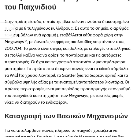
του Παιχνιδιού
Στην πρώτη είσοδο, ο παίκτης βλέπει έναν πλούσια διακοσμημένο
πίνακα με 6 τυλιγμένους κυλίνδρους. Σε αυτό το σημείο, ο αριθμός
των συμβόλων ανά γραμμή μεταβάλλεται κάθε φορά χάρη στην
Megaways™, με δυνατές νικηφόρες ακολουθίες να φτάνουν τους
200.704. Το μενού είναι σαφές και βολικό, με επιλογές στα ελληνικά
σε πολλά καζίνο για να ορίσει το ποντάρισμα και τις αυτόματες
περιστροφές. Οι ήχοι και τα γραφικά αποπνέουν μια ατμόσφαιρα
μυστηρίου. Το πρώτο που διακρίνει κανείς είναι τα ειδικά σύμβολα:
τα Wild (το χρυσό λιοντάρι), τα Scatter (για τα δωρεάν spins) και τα
σύμβολα υψηλής αξίας με τα εναπομείναντα τέσσερα λιοντάρια. Οι
πρώτες περιστροφές είναι μια περίοδος προσαρμογής στον ρυθμό
του παιχνιδιού και στη χρήση των Megaways, με τακτικές μικρές
νίκες να διατηρούν το ενδιαφέρον.
Καταγραφή των Βασικών Μηχανισμών
Για να απολαμβάνει κανείς πλήρως το παιχνίδι, χρειάζεται να