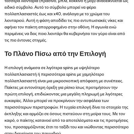
τέσσερα λιοντάρια (πράσινο, μπλε, κόκκινο ή μοβ) αναδεικνύεται ως
ειδικό σύμβολο. Αυτό το σύμβολο μπορεί να φέρει
πολλαπλασιαστές έως και x40, ανάλογα με το χρώμα του
λιονταριού. Αυτή η φάση αποδίδει τις πιο εντυπωσιακές νίκες και
αφήνει τον παίκτη απορροφημένο στην οθόνη. Η αγωνία ενώ
περιμένεις να δεις ποιο λιοντάρι θα κυβερνήσει τον γύρο είναι από
τις πιο έντονες στιγμές.
Το Πλάνο Πίσω από την Επιλογή
Η επιλογή ανάμεσα σε λιγότερα spins με υψηλότερο
πολλαπλασιαστή ή περισσότερα spins με χαμηλότερο
πολλαπλασιαστή είναι μια μικροσκοπική απόφαση με συνέπειες.
Παίκτες με εντονότερη όρεξη για ρίσκο ίσως προτιμήσουν την
πρώτη επιλογή, επιδιώκοντας μια μεγάλη πληρωμή με λιγότερες
ευκαιρίες. Άλλοι μπορεί να προκρίνουν την ασφάλεια των
περισσότερων περιστροφών. Η τυχαία επιλογή δίνει το στοιχείο της
έκπληξης και αρμόζει σε όσους πιστεύουν στη μοίρα τους. Με τον
καιρό, ο παίκτης κατανοεί από τα αποτελέσματα και τις προτιμήσεις
του, προσαρμόζοντας έτσι το ταξίδι του και νιώθοντας περισσότερο
στην διαχείριση του παιχνιδιού.