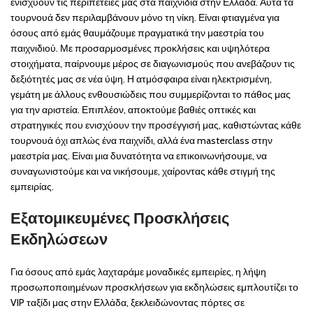
ενισχύουν τις περιπέτειές μας στα παιχνίδια στην Ελλάδα. Αυτά τα
τουρνουά δεν περιλαμβάνουν μόνο τη νίκη. Είναι φτιαγμένα για
όσους από εμάς θαυμάζουμε πραγματικά την μαεστρία του
παιχνιδιού. Με προσαρμοσμένες προκλήσεις και υψηλότερα
στοιχήματα, παίρνουμε μέρος σε διαγωνισμούς που ανεβάζουν τις
δεξιότητές μας σε νέα ύψη. Η ατμόσφαιρα είναι ηλεκτρισμένη,
γεμάτη με άλλους ενθουσιώδεις που συμμερίζονται το πάθος μας
για την αριστεία. Επιπλέον, αποκτούμε βαθιές οπτικές και
στρατηγικές που ενισχύουν την προσέγγισή μας, καθιστώντας κάθε
τουρνουά όχι απλώς ένα παιχνίδι, αλλά ένα masterclass στην
μαεστρία μας. Είναι μια δυνατότητα να επικοινωνήσουμε, να
συναγωνιστούμε και να νικήσουμε, χαίροντας κάθε στιγμή της
εμπειρίας.
Εξατομικευμένες Προσκλήσεις
Εκδηλώσεων
Για όσους από εμάς λαχταράμε μοναδικές εμπειρίες, η λήψη
προσωποποιημένων προσκλήσεων για εκδηλώσεις εμπλουτίζει το
VIP ταξίδι μας στην Ελλάδα, ξεκλειδώνοντας πόρτες σε