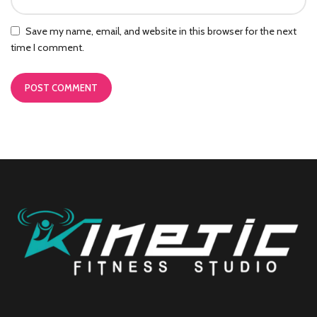
Save my name, email, and website in this browser for the next
time I comment.