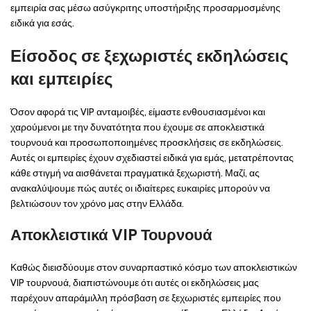
εμπειρία σας μέσω ασύγκριτης υποστήριξης προσαρμοσμένης
ειδικά για εσάς.
Είσοδος σε ξεχωριστές εκδηλώσεις
και εμπειρίες
Όσον αφορά τις VIP ανταμοιβές, είμαστε ενθουσιασμένοι και
χαρούμενοι με την δυνατότητα που έχουμε σε αποκλειστικά
τουρνουά και προσωποποιημένες προσκλήσεις σε εκδηλώσεις.
Αυτές οι εμπειρίες έχουν σχεδιαστεί ειδικά για εμάς, μετατρέποντας
κάθε στιγμή να αισθάνεται πραγματικά ξεχωριστή. Μαζί, ας
ανακαλύψουμε πώς αυτές οι ιδιαίτερες ευκαιρίες μπορούν να
βελτιώσουν τον χρόνο μας στην Ελλάδα.
Αποκλειστικά VIP Τουρνουά
Καθώς διεισδύουμε στον συναρπαστικό κόσμο των αποκλειστικών
VIP τουρνουά, διαπιστώνουμε ότι αυτές οι εκδηλώσεις μας
παρέχουν απαράμιλλη πρόσβαση σε ξεχωριστές εμπειρίες που