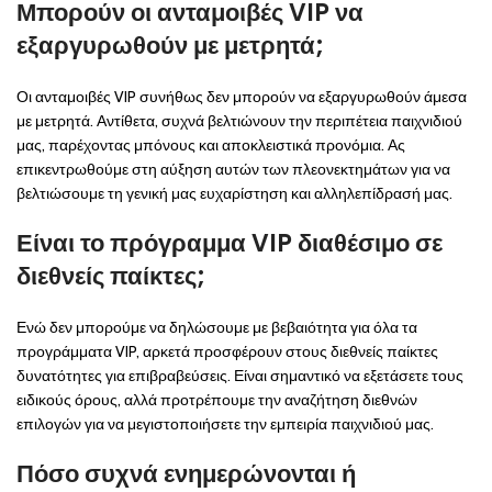
Μπορούν οι ανταμοιβές VIP να
εξαργυρωθούν με μετρητά;
Οι ανταμοιβές VIP συνήθως δεν μπορούν να εξαργυρωθούν άμεσα
με μετρητά. Αντίθετα, συχνά βελτιώνουν την περιπέτεια παιχνιδιού
μας, παρέχοντας μπόνους και αποκλειστικά προνόμια. Ας
επικεντρωθούμε στη αύξηση αυτών των πλεονεκτημάτων για να
βελτιώσουμε τη γενική μας ευχαρίστηση και αλληλεπίδρασή μας.
Είναι το πρόγραμμα VIP διαθέσιμο σε
διεθνείς παίκτες;
Ενώ δεν μπορούμε να δηλώσουμε με βεβαιότητα για όλα τα
προγράμματα VIP, αρκετά προσφέρουν στους διεθνείς παίκτες
δυνατότητες για επιβραβεύσεις. Είναι σημαντικό να εξετάσετε τους
ειδικούς όρους, αλλά προτρέπουμε την αναζήτηση διεθνών
επιλογών για να μεγιστοποιήσετε την εμπειρία παιχνιδιού μας.
Πόσο συχνά ενημερώνονται ή