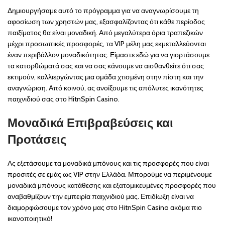
Δημιουργήσαμε αυτό το πρόγραμμα για να αναγνωρίσουμε τη
αφοσίωση των χρηστών μας, εξασφαλίζοντας ότι κάθε περίοδος
παιξίματος θα είναι μοναδική. Από μεγαλύτερα όρια τραπεζικών
μέχρι προσωπικές προσφορές, τα VIP μέλη μας εκμεταλλεύονται
έναν περιβάλλον μοναδικότητας. Είμαστε εδώ για να γιορτάσουμε
τα κατορθώματά σας και να σας κάνουμε να αισθανθείτε ότι σας
εκτιμούν, καλλιεργώντας μια ομάδα χτισμένη στην πίστη και την
αναγνώριση. Από κοινού, ας ανοίξουμε τις απόλυτες ικανότητες
παιχνιδιού σας στο HitnSpin Casino.
Μοναδικά Επιβραβεύσεις και
Προτάσεις
Ας εξετάσουμε τα μοναδικά μπόνους και τις προσφορές που είναι
προσιτές σε εμάς ως VIP στην Ελλάδα. Μπορούμε να περιμένουμε
μοναδικά μπόνους κατάθεσης και εξατομικευμένες προσφορές που
αναβαθμίζουν την εμπειρία παιχνιδιού μας. Επιδίωξη είναι να
διαμορφώσουμε τον χρόνο μας στο HitnSpin Casino ακόμα πιο
ικανοποιητικό!