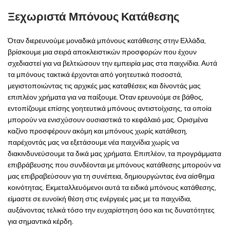
Ξεχωριστά Μπόνους Κατάθεσης
Όταν διερευνούμε μοναδικά μπόνους κατάθεσης στην Ελλάδα,
βρίσκουμε μια σειρά αποκλειστικών προσφορών που έχουν
σχεδιαστεί για να βελτιώσουν την εμπειρία μας στα παιχνίδια. Αυτά
τα μπόνους τακτικά έρχονται από γοητευτικά ποσοστά,
μεγιστοποιώντας τις αρχικές μας καταθέσεις και δίνοντάς μας
επιπλέον χρήματα για να παίξουμε. Όταν ερευνούμε σε βάθος,
εντοπίζουμε επίσης γοητευτικά μπόνους αντιστοίχισης, τα οποία
μπορούν να ενισχύσουν ουσιαστικά το κεφάλαιό μας. Ορισμένα
καζίνο προσφέρουν ακόμη και μπόνους χωρίς κατάθεση,
παρέχοντάς μας να εξετάσουμε νέα παιχνίδια χωρίς να
διακινδυνεύσουμε τα δικά μας χρήματα. Επιπλέον, τα προγράμματα
επιβράβευσης που συνδέονται με μπόνους κατάθεσης μπορούν να
μας επιβραβεύσουν για τη συνέπεια, δημιουργώντας ένα αίσθημα
κοινότητας. Εκμεταλλευόμενοι αυτά τα ειδικά μπόνους κατάθεσης,
είμαστε σε ευνοϊκή θέση στις ενέργειές μας με τα παιχνίδια,
αυξάνοντας τελικά τόσο την ευχαρίστηση όσο και τις δυνατότητες
για σημαντικά κέρδη.