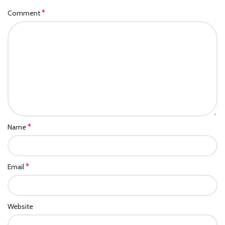
*
Comment
*
Name
*
Email
Website