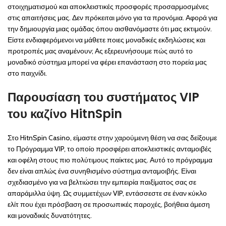
στοιχηματισμού και αποκλειστικές προσφορές προσαρμοσμένες
στις απαιτήσεις μας. Δεν πρόκειται μόνο για τα προνόμια. Αφορά για
την δημιουργία μιας ομάδας όπου αισθανόμαστε ότι μας εκτιμούν.
Είστε ενδιαφερόμενοι να μάθετε ποιες μοναδικές εκδηλώσεις και
προτροπές μας αναμένουν; Ας εξερευνήσουμε πώς αυτό το
μοναδικό σύστημα μπορεί να φέρει επανάσταση στο πορεία μας
στο παιχνίδι.
Παρουσίαση του συστήματος VIP
του καζίνο HitnSpin
Στο HitnSpin Casino, είμαστε στην χαρούμενη θέση να σας δείξουμε
το Πρόγραμμα VIP, το οποίο προσφέρει αποκλειστικές ανταμοιβές
και οφέλη στους πιο πολύτιμους παίκτες μας. Αυτό το πρόγραμμα
δεν είναι απλώς ένα συνηθισμένο σύστημα ανταμοιβής. Είναι
σχεδιασμένο για να βελτιώσει την εμπειρία παιξίματος σας σε
απαράμιλλα ύψη. Ως συμμετέχων VIP, εντάσσεστε σε έναν κύκλο
ελίτ που έχει πρόσβαση σε προσωπικές παροχές, βοήθεια άμεση
και μοναδικές δυνατότητες.