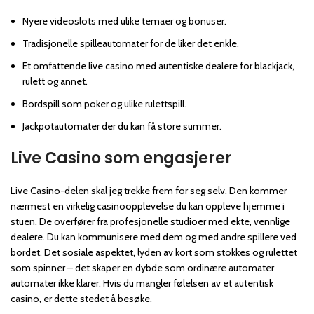
Nyere videoslots med ulike temaer og bonuser.
Tradisjonelle spilleautomater for de liker det enkle.
Et omfattende live casino med autentiske dealere for blackjack,
rulett og annet.
Bordspill som poker og ulike rulettspill.
Jackpotautomater der du kan få store summer.
Live Casino som engasjerer
Live Casino-delen skal jeg trekke frem for seg selv. Den kommer
nærmest en virkelig casinoopplevelse du kan oppleve hjemme i
stuen. De overfører fra profesjonelle studioer med ekte, vennlige
dealere. Du kan kommunisere med dem og med andre spillere ved
bordet. Det sosiale aspektet, lyden av kort som stokkes og rulettet
som spinner – det skaper en dybde som ordinære automater
automater ikke klarer. Hvis du mangler følelsen av et autentisk
casino, er dette stedet å besøke.