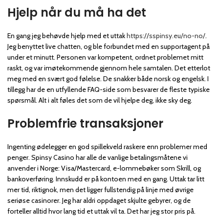
Hjelp når du må ha det
En gang jeg behøvde hjelp med et uttak
https://sspinsy.eu/no-no/
.
Jeg benyttet live chatten, og ble forbundet med en supportagent på
under et minutt. Personen var kompetent, ordnet problemet mitt
raskt, og var imøtekommende gjennom hele samtalen. Det etterlot
meg med en svært god følelse. De snakker både norsk og engelsk. I
tillegg har de en utfyllende FAQ-side som besvarer de fleste typiske
spørsmål. Alt i alt føles det som de vil hjelpe deg, ikke sky deg.
Problemfrie transaksjoner
Ingenting ødelegger en god spillekveld raskere enn problemer med
penger. Spinsy Casino har alle de vanlige betalingsmåtene vi
anvender i Norge: Visa/Mastercard, e-lommebøker som Skrill, og
bankoverføring. Innskudd er på kontoen med en gang. Uttak tar litt
mer tid, riktignok, men det ligger fullstendig på linje med øvrige
seriøse casinorer. Jeg har aldri oppdaget skjulte gebyrer, og de
forteller alltid hvor lang tid et uttak vil ta. Det har jeg stor pris på.