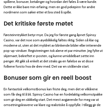
spillene, bonuser, betalinger og hvordan det føles å være kunde.
Dette er ikke bare min erfaring, men en god pekepinn for andre
nordmenn som søker etter et bra sted å spille.
Det kritiske første møtet
Førsteinntrykket betyr mye. Da jeg for første gang åpnet Spinsy
Casino, var det noe som øyeblikkelig føltes riktig. Siden så klar og
moderne ut, uten at det myldret av blinkende bilder eller irriterende
pop-up-vinduer. Registreringen tok alene et par minutter. Jeg fylte ut
skjemaet, bekreftet e-posten, og kunne umiddelbart sette inn
penger. Alt gikk så enkelt at det straks ga en følelse av at disse
folkene forsto hva de drev med. Det var en strålende start.
Bonuser som gir en reell boost
En fantastisk velkomstbonus kan friste deg, men det er vilkårene
som får deg til å bli. Spinsy Casino har en fordelaktig velkomstpakke
som gir deg en skikkelig start. Det mest avgjørende for meg var at
omsetningskravene var klare og realistiske å oppfylle. I tillegg gir de