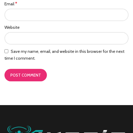
*
Email
Website
Save my name, email, and website in this browser for the next
time I comment.