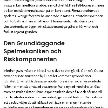
insatser kan medföra snabbare möjlighet till Free Fall-bonusen, men
de kan också tömma kassan på en kort stund. Flertalet rutinerade
spelare i Sverige föredrar balanserade insatser. Det utökar speltiden
och förbättrar chansen att uppnå bonusrundan, där den stora
vinstpotentialen ligger. Att sätta personliga gränser för vinst och
förlust är jämt grunden.
Den Grundläggande
Spelmekaniken och
Riskkomponenten
Inledningsvis måste vi förstå hur själva spelet går till. Gonzo’s Quest
använder inte snurrande hjul. I stället kommer symboler ner i
rutnätet. En vinst får dessa symboler försvinner, och nya symboler
faller ner – en så omtalad avalanche. Varje ny rad med vinster ökar
även en multiplikator. I huvudspelet inleds den på 1x och når upp till
5x. Här återfinns den primära underliggande riskfaktorn. Du möts av
ett beslut: väljer du att hålla på och jaga en mer omfattande
multiplikatorn, med kännedomen att ett nederlag raderar allt? Det är