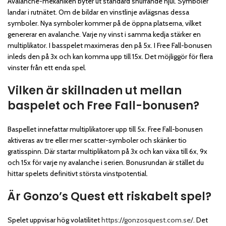
Avalanche-mekaniken byter ut standard snurrande hjul. Symboler
landar i rutnätet. Om de bildar en vinstlinje avlägsnas dessa
symboler. Nya symboler kommer på de öppna platserna, vilket
genererar en avalanche. Varje ny vinst i samma kedja stärker en
multiplikator. I basspelet maximeras den på 5x. I Free Fall-bonusen
inleds den på 3x och kan komma upp till 15x. Det möjliggör för flera
vinster från ett enda spel.
Vilken är skillnaden ut mellan
baspelet och Free Fall-bonusen?
Baspellet innefattar multiplikatorer upp till 5x. Free Fall-bonusen
aktiveras av tre eller mer scatter-symboler och skänker tio
gratisspinn. Där startar multiplikatorn på 3x och kan växa till 6x, 9x
och 15x för varje ny avalanche i serien. Bonusrundan är stället du
hittar spelets definitivt största vinstpotential.
Är Gonzo’s Quest ett riskabelt spel?
Spelet uppvisar hög volatilitet
https://gonzosquest.com.se/
. Det