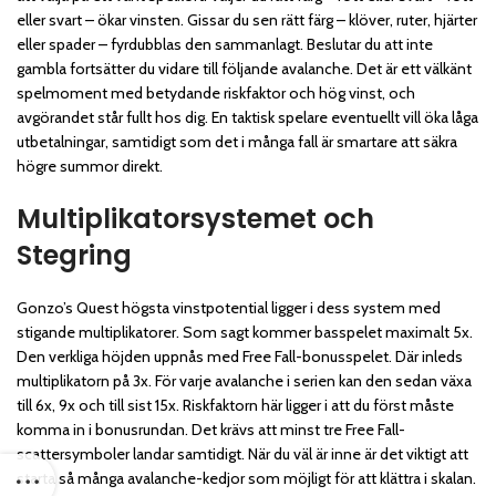
eller svart – ökar vinsten. Gissar du sen rätt färg – klöver, ruter, hjärter
eller spader – fyrdubblas den sammanlagt. Beslutar du att inte
gambla fortsätter du vidare till följande avalanche. Det är ett välkänt
spelmoment med betydande riskfaktor och hög vinst, och
avgörandet står fullt hos dig. En taktisk spelare eventuellt vill öka låga
utbetalningar, samtidigt som det i många fall är smartare att säkra
högre summor direkt.
Multiplikatorsystemet och
Stegring
Gonzo’s Quest högsta vinstpotential ligger i dess system med
stigande multiplikatorer. Som sagt kommer basspelet maximalt 5x.
Den verkliga höjden uppnås med Free Fall-bonusspelet. Där inleds
multiplikatorn på 3x. För varje avalanche i serien kan den sedan växa
till 6x, 9x och till sist 15x. Riskfaktorn här ligger i att du först måste
komma in i bonusrundan. Det krävs att minst tre Free Fall-
scattersymboler landar samtidigt. När du väl är inne är det viktigt att
starta så många avalanche-kedjor som möjligt för att klättra i skalan.