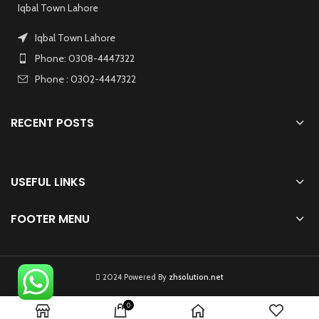
Iqbal Town Lahore
Iqbal Town Lahore
Phone: 0308-4447322
Phone : 0302-4447322
RECENT POSTS
USEFUL LINKS
FOOTER MENU
2024 Powered By
zhsolution.net
0