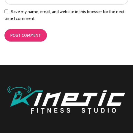
Save my name, email, and website in this browser for the next
time I comment.