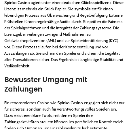
Spinko Casino agiert unter einer deutschen Glücksspiellizenz. Diese
Lizenz ist mehr als ein Stück Papier. Sie symbolisiert für einen
lebendigen Prozess aus Überwachung und Regelbefolgung. Externe
Prüfstellen führen regelmäßige Audits durch. Sie prüfen die Fairness
der Spielalgorithmen und die Integrität der Zahlungssysteme. Die
Lizenzgeber verlangen zwingend Maßnahmen zur
Geldwäscheprävention (AML) und zur Spieleridentifizierung (KYC)
vor. Diese Prozesse laufen bei der Kontoerstellung und vor
Auszahlungen ab. Sie sichern den Spieler und sichern die Legalität
aller Transaktionen sicher. Das Ergebnis ist langfristige Stabilität und
Verlässlichkeit.
Bewusster Umgang mit
Zahlungen
Ein renommiertes Casino wie Spinko Casino engagiert sich nicht nur
für sicheres, sondern auch für verantwortungsvolles Spielen ein.
Dazu existieren klare Tools, mit denen Spieler ihre
Zahlungsaktivitäten steuern können. Im persönlichen Kontobereich
finden sich Optionen, um Einzahlungslimits für bestimmte