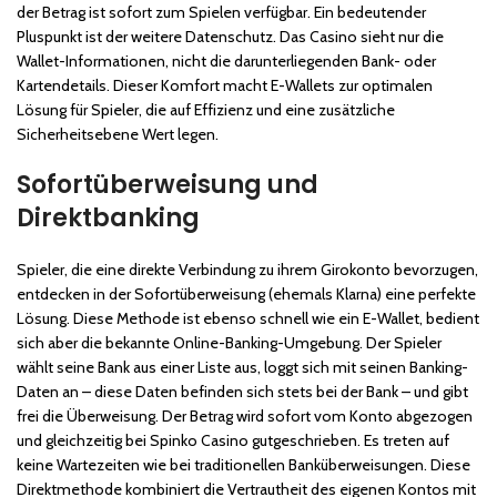
der Betrag ist sofort zum Spielen verfügbar. Ein bedeutender
Pluspunkt ist der weitere Datenschutz. Das Casino sieht nur die
Wallet-Informationen, nicht die darunterliegenden Bank- oder
Kartendetails. Dieser Komfort macht E-Wallets zur optimalen
Lösung für Spieler, die auf Effizienz und eine zusätzliche
Sicherheitsebene Wert legen.
Sofortüberweisung und
Direktbanking
Spieler, die eine direkte Verbindung zu ihrem Girokonto bevorzugen,
entdecken in der Sofortüberweisung (ehemals Klarna) eine perfekte
Lösung. Diese Methode ist ebenso schnell wie ein E-Wallet, bedient
sich aber die bekannte Online-Banking-Umgebung. Der Spieler
wählt seine Bank aus einer Liste aus, loggt sich mit seinen Banking-
Daten an – diese Daten befinden sich stets bei der Bank – und gibt
frei die Überweisung. Der Betrag wird sofort vom Konto abgezogen
und gleichzeitig bei Spinko Casino gutgeschrieben. Es treten auf
keine Wartezeiten wie bei traditionellen Banküberweisungen. Diese
Direktmethode kombiniert die Vertrautheit des eigenen Kontos mit