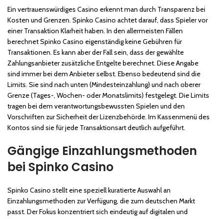
Ein vertrauenswürdiges Casino erkennt man durch Transparenz bei
Kosten und Grenzen. Spinko Casino achtet darauf, dass Spieler vor
einer Transaktion Klarheit haben. In den allermeisten Fällen
berechnet Spinko Casino eigenständig keine Gebühren für
Transaktionen. Es kann aber der Fall sein, dass der gewählte
Zahlungsanbieter zusätzliche Entgelte berechnet. Diese Angabe
sind immer bei dem Anbieter selbst. Ebenso bedeutend sind die
Limits. Sie sind nach unten (Mindesteinzahlung) und nach oberer
Grenze (Tages-, Wochen- oder Monatslimits) festgelegt. Die Limits
tragen bei dem verantwortungsbewussten Spielen und den
Vorschriften zur Sicherheit der Lizenzbehörde. Im Kassenmenü des
Kontos sind sie für jede Transaktionsart deutlich aufgeführt.
Gängige Einzahlungsmethoden
bei Spinko Casino
Spinko Casino stellt eine speziell kuratierte Auswahl an
Einzahlungsmethoden zur Verfügung, die zum deutschen Markt
passt. Der Fokus konzentriert sich eindeutig auf digitalen und