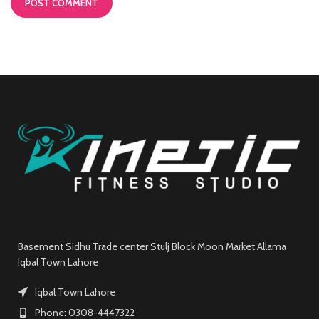
Basement Sidhu Trade center Stulj Block Moon Market Allama
Iqbal Town Lahore
Iqbal Town Lahore
Phone: 0308-4447322