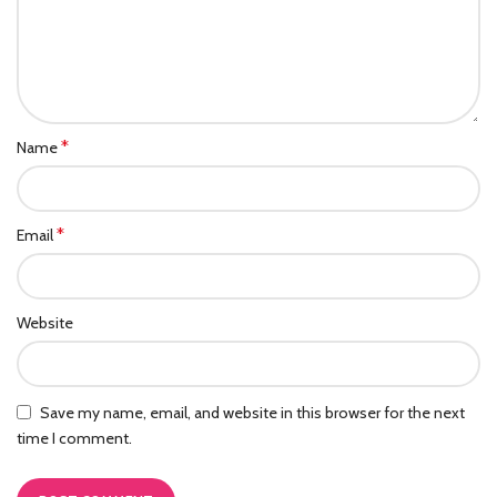
*
Name
*
Email
Website
Save my name, email, and website in this browser for the next
time I comment.