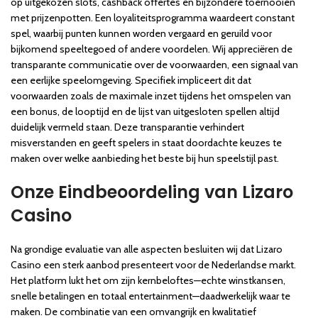
op uitgekozen slots, cashback offertes en bijzondere toernooien
met prijzenpotten. Een loyaliteitsprogramma waardeert constant
spel, waarbij punten kunnen worden vergaard en geruild voor
bijkomend speeltegoed of andere voordelen. Wij appreciëren de
transparante communicatie over de voorwaarden, een signaal van
een eerlijke speelomgeving. Specifiek impliceert dit dat
voorwaarden zoals de maximale inzet tijdens het omspelen van
een bonus, de looptijd en de lijst van uitgesloten spellen altijd
duidelijk vermeld staan. Deze transparantie verhindert
misverstanden en geeft spelers in staat doordachte keuzes te
maken over welke aanbieding het beste bij hun speelstijl past.
Onze Eindbeoordeling van Lizaro
Casino
Na grondige evaluatie van alle aspecten besluiten wij dat Lizaro
Casino een sterk aanbod presenteert voor de Nederlandse markt.
Het platform lukt het om zijn kernbeloftes—echte winstkansen,
snelle betalingen en totaal entertainment—daadwerkelijk waar te
maken. De combinatie van een omvangrijk en kwalitatief