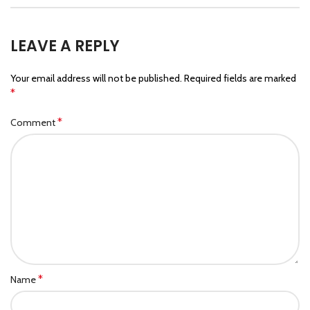
LEAVE A REPLY
Your email address will not be published.
Required fields are marked
*
*
Comment
*
Name