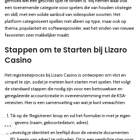
gemoed wel een geschikt spel te vinden is. Wij nemen waar ook
een toenemende categorie voor spelers die van houden strategie
en skill, met een solide aanbod van videopoker soorten. Het
platform categoriseert spellen niet alleen op type, maar ook op
thema, populariteit en softwareprovider, wat het vinden van nieuwe
favorieten zeer makkelijker maakt.
Stappen om te Starten bij Lizaro
Casino
Het registratieproces bij Lizaro Casino is ontworpen om vlot en
simpel te zijn, zodat je meteen kunt starten met spelen. Het volgt
de standaard stappen die nodig zijn voor een betrouwbare en
gereguleerde accountcreatie in overeenstemming met de KSA-
vereisten. Hier is een samenvatting van wat je kunt verwachten:
Tik op de ‘Registreren’ knop en vul het formulier in met je eigen
gegevens (naam, geboortedatum, adres).
Bevestig je identiteit en leeftijd door de vereiste documenten
(ID, bewijs van adres) te uploaden. Dit is een verplichte stap voor