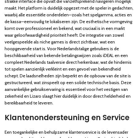
strakke interface die opvalt die vanzelfsprekend navigeren mogelijk
maakt. Het platform is duidelijk opgezet met de speler in gedachten,
waarbij alle essentiële onderdelen—zoals het spelgamma, acties en
de kassa—eenvoudig te lokaliseren zijn. De esthetische vormgeving
komt over professioneel en bekend, wat cruciaal is in een markt
waar geloofwaardigheid prioriteit heeft. De integratie van zowel
veelgespeelde als niche games is direct zichtbaar, wat een
hoopgevende start is. Voor Nederlandstalige gebruikers is de
beschikbaarheid van bekende betalingswijzen zoals iDEAL en een
compleet Nederlands taalversie direct herkenbaar, wat de hindernis
tot spelen aanzienlijk verkleint en een gevoel van bekendheid
schept. De laadsnelheden zijn beperkt en de opbouw van de site is
gestructureerd, wat zinspeelt op een solide technische basis. Deze
aanvankelijke gebruikservaring is essentieel voor het vestigen van
zekerheid en Lizaro slaagt hier duidelijk in door direct helderheid en
bereikbaarheid te leveren.
Klantenondersteuning en Service
Een toegankelijke en behulpzame klantenservice is de levensader