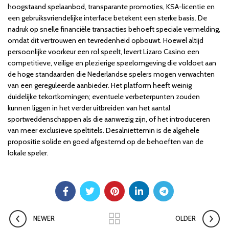
hoogstaand spelaanbod, transparante promoties, KSA-licentie en
een gebruiksvriendelijke interface betekent een sterke basis. De
nadruk op snelle financiële transacties behoeft speciale vermelding,
omdat dit vertrouwen en tevredenheid opbouwt. Hoewel altijd
persoonlijke voorkeur een rol speelt, levert Lizaro Casino een
competitieve, veilige en plezierige speelomgeving die voldoet aan
de hoge standaarden die Nederlandse spelers mogen verwachten
van een gereguleerde aanbieder. Het platform heeft weinig
duidelijke tekortkomingen; eventuele verbeterpunten zouden
kunnen liggen in het verder uitbreiden van het aantal
sportweddenschappen als die aanwezig zijn, of het introduceren
van meer exclusieve speltitels. Desalniettemin is de algehele
propositie solide en goed afgestemd op de behoeften van de
lokale speler.
NEWER
OLDER