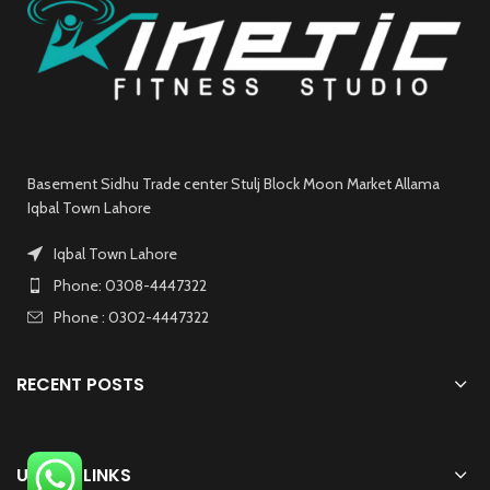
Basement Sidhu Trade center Stulj Block Moon Market Allama
Iqbal Town Lahore
Iqbal Town Lahore
Phone: 0308-4447322
Phone : 0302-4447322
RECENT POSTS
USEFUL LINKS