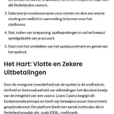
alle Nederlandse casino’s.
Selecteer je voorkeursmanier voor storten en doe een eerste
storting om wellicht in aanmerking te komen voor het
startbonus.
Stel, indien van toepassing, spelbeperkingen in via het bewust
speelgedeelte van je account.
Start met het ontdekken van het spelassortiment en geniet van
het aanbod.
Het Hart: Vlotte en Zekere
Uitbetalingen
Voor de overgrote meerderheid van de spelers is de snelheid en
vlotheid en betrouwbaarheid van uitbetalingen het absolute bewijs
van de integriteit van een casino. Lizaro Casino begrijpt dit
fundamentele principe en heeft zijn betaalprocessen hieromtrent
geoptimaliseerd. Het platform biedt een aantal methodes die in
Nederland populair zijn, zoals iDEAL, creditcards,