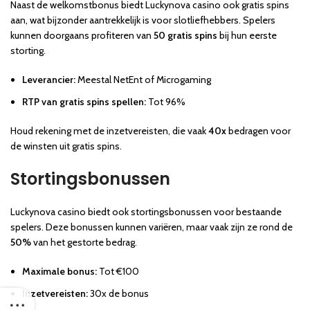
Naast de welkomstbonus biedt Luckynova casino ook gratis spins
aan, wat bijzonder aantrekkelijk is voor slotliefhebbers. Spelers
kunnen doorgaans profiteren van
50 gratis spins
bij hun eerste
storting.
Leverancier:
Meestal NetEnt of Microgaming
RTP van gratis spins spellen:
Tot 96%
Houd rekening met de inzetvereisten, die vaak
40x
bedragen voor
de winsten uit gratis spins.
Stortingsbonussen
Luckynova casino biedt ook stortingsbonussen voor bestaande
spelers. Deze bonussen kunnen variëren, maar vaak zijn ze rond de
50%
van het gestorte bedrag.
Maximale bonus:
Tot €100
Inzetvereisten:
30x de bonus