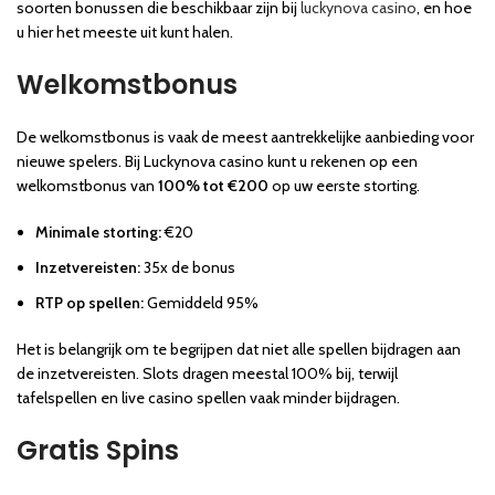
soorten bonussen die beschikbaar zijn bij
luckynova casino
, en hoe
u hier het meeste uit kunt halen.
Welkomstbonus
De welkomstbonus is vaak de meest aantrekkelijke aanbieding voor
nieuwe spelers. Bij Luckynova casino kunt u rekenen op een
welkomstbonus van
100% tot €200
op uw eerste storting.
Minimale storting:
€20
Inzetvereisten:
35x de bonus
RTP op spellen:
Gemiddeld 95%
Het is belangrijk om te begrijpen dat niet alle spellen bijdragen aan
de inzetvereisten. Slots dragen meestal 100% bij, terwijl
tafelspellen en live casino spellen vaak minder bijdragen.
Gratis Spins