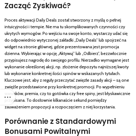
Zacząć Zyskiwać?
Proces aktywacji Daily Deals został stworzony z myślą o pełnej
intuicyjności i tempie. Nie ma tu skomplikowanych czynności czy
ukrytych wymogów. Po wejściu na swoje konto, wystarczy udać się
do odpowiednio wytyczonej zakładki „Daily Deals” lub spojrzeć na
widget na stronie głównej, gdzie prezentowana jest promocja
dzienna. Wybierając w opcję „Aktywuj” lub „Odbierz”, bezzwłocznie
przypisujesz nagrodę do swojego profilu. Nierzadko wymagane jest
wykonanie określonej akcji, np. złożenie depozytu najniższej kwoty
lub wykonanie konkretnej ilości spinów w wskazanych tytułach.
Kluczowe jest, aby z reguły przeczytać zwięzłe zasady akcji – są one
zwięźle przedstawione przy konkretnej promocji. Po wypełnieniu
warunków, premia, czy to gotówka czy free spiny, jest błyskawicznie
przypisana. To dosłownie kilkanaście sekund pomiędzy
zauważeniem propozycji a rozpoczęciem z niej korzystania.
Porównanie z Standardowymi
Bonusami Powitalnymi