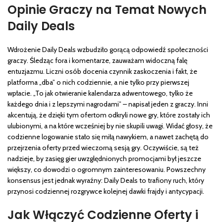
Opinie Graczy na Temat Nowych
Daily Deals
Wdrożenie Daily Deals wzbudziło gorącą odpowiedź społeczności
graczy. Śledząc fora i komentarze, zauważam widoczną falę
entuzjazmu. Liczni osób docenia czynnik zaskoczenia i fakt, że
platforma „dba” o nich codziennie, a nie tylko przy pierwszej
wpłacie. „To jak otwieranie kalendarza adwentowego, tylko że
każdego dnia i z lepszymi nagrodami” – napisał jeden z graczy. Inni
akcentują, że dzięki tym ofertom odkryli nowe gry, które zostały ich
ulubionymi, a na które wcześniej by nie skupili uwagi. Widać głosy, że
codzienne logowanie stało się miłą nawykiem, a nawet zachętą do
przejrzenia oferty przed wieczorną sesją gry. Oczywiście, są też
nadzieje, by zasięg gier uwzględnionych promocjami był jeszcze
większy, co dowodzi o ogromnym zainteresowaniu. Powszechny
konsensus jest jednak wyraźny: Daily Deals to trafiony ruch, który
przynosi codziennej rozgrywce kolejnej dawki frajdy i antycypacji.
Jak Włączyć Codzienne Oferty i