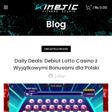
0
/
₨
0.00
Blog
UNCATEGORIZED
Daily Deals: Debiut Lotto Casino z
Wyjątkowymi Bonusami dla Polski
Zulfqar