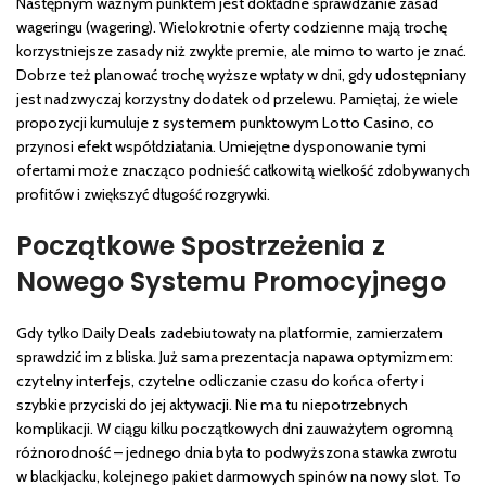
Następnym ważnym punktem jest dokładne sprawdzanie zasad
wageringu (wagering). Wielokrotnie oferty codzienne mają trochę
korzystniejsze zasady niż zwykłe premie, ale mimo to warto je znać.
Dobrze też planować trochę wyższe wpłaty w dni, gdy udostępniany
jest nadzwyczaj korzystny dodatek od przelewu. Pamiętaj, że wiele
propozycji kumuluje z systemem punktowym Lotto Casino, co
przynosi efekt współdziałania. Umiejętne dysponowanie tymi
ofertami może znacząco podnieść całkowitą wielkość zdobywanych
profitów i zwiększyć długość rozgrywki.
Początkowe Spostrzeżenia z
Nowego Systemu Promocyjnego
Gdy tylko Daily Deals zadebiutowały na platformie, zamierzałem
sprawdzić im z bliska. Już sama prezentacja napawa optymizmem:
czytelny interfejs, czytelne odliczanie czasu do końca oferty i
szybkie przyciski do jej aktywacji. Nie ma tu niepotrzebnych
komplikacji. W ciągu kilku początkowych dni zauważyłem ogromną
różnorodność – jednego dnia była to podwyższona stawka zwrotu
w blackjacku, kolejnego pakiet darmowych spinów na nowy slot. To