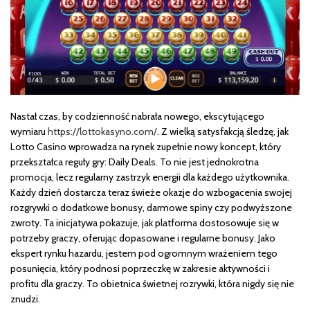
Nastał czas, by codzienność nabrała nowego, ekscytującego
wymiaru
https://lottokasyno.com/
. Z wielką satysfakcją śledzę, jak
Lotto Casino wprowadza na rynek zupełnie nowy koncept, który
przekształca reguły gry: Daily Deals. To nie jest jednokrotna
promocja, lecz regularny zastrzyk energii dla każdego użytkownika.
Każdy dzień dostarcza teraz świeże okazje do wzbogacenia swojej
rozgrywki o dodatkowe bonusy, darmowe spiny czy podwyższone
zwroty. Ta inicjatywa pokazuje, jak platforma dostosowuje się w
potrzeby graczy, oferując dopasowane i regularne bonusy. Jako
ekspert rynku hazardu, jestem pod ogromnym wrażeniem tego
posunięcia, który podnosi poprzeczkę w zakresie aktywności i
profitu dla graczy. To obietnica świetnej rozrywki, która nigdy się nie
znudzi.