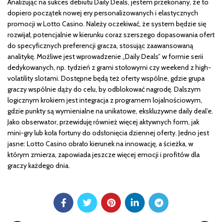
Analizując na sukces debiutu Daily Deals, jestem przekonany, że to
dopiero początek nowej ery personalizowanych i elastycznych
promocji w Lotto Casino. Należy oczekiwać, że system będzie się
rozwijał, potencjalnie w kierunku coraz szerszego dopasowania ofert
do specyficznych preferencji gracza, stosując zaawansowaną
analitykę. Możliwe jest wprowadzenie „Daily Deals” w formie serii
dedykowanych, np. tydzień z grami stołowymi czy weekend z high-
volatility slotami. Dostępne będą też oferty wspólne, gdzie grupa
graczy wspólnie dąży do celu, by odblokować nagrodę. Dalszym
logicznym krokiem jest integracja z programem lojalnościowym,
gdzie punkty są wymienialne na unikatowe, ekskluzywne daily deal’e.
Jako obserwator, przewiduję również więcej aktywnych form, jak
mini-gry lub koła fortuny do odsłonięcia dziennej oferty. Jedno jest
jasne: Lotto Casino obrało kierunek na innowację, a ścieżka, w
którym zmierza, zapowiada jeszcze więcej emocji i profitów dla
graczy każdego dnia.