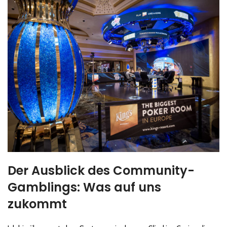
Der Ausblick des Community-
Gamblings: Was auf uns
zukommt