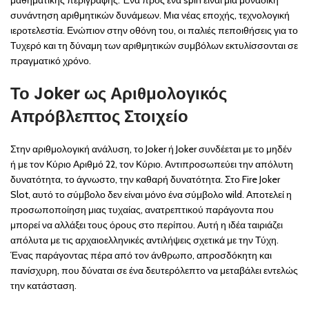
συνάντηση αριθμητικών δυνάμεων. Μια νέας εποχής, τεχνολογική
ιεροτελεστία. Ενώπιον στην οθόνη του, οι παλιές πεποιθήσεις για το
Τυχερό και τη δύναμη των αριθμητικών συμβόλων εκτυλίσσονται σε
πραγματικό χρόνο.
Το Joker ως Αριθμολογικός
Απρόβλεπτος Στοιχείο
Στην αριθμολογική ανάλυση, το Joker ή Joker συνδέεται με το μηδέν
ή με τον Κύριο Αριθμό 22, τον Κύριο. Αντιπροσωπεύει την απόλυτη
δυνατότητα, το άγνωστο, την καθαρή δυνατότητα. Στο Fire Joker
Slot, αυτό το σύμβολο δεν είναι μόνο ένα σύμβολο wild. Αποτελεί η
προσωποποίηση μιας τυχαίας, ανατρεπτικού παράγοντα που
μπορεί να αλλάξει τους όρους στο περίπου. Αυτή η ιδέα ταιριάζει
απόλυτα με τις αρχαιοελληνικές αντιλήψεις σχετικά με την Τύχη.
Ένας παράγοντας πέρα από τον άνθρωπο, απροσδόκητη και
πανίσχυρη, που δύναται σε ένα δευτερόλεπτο να μεταβάλει εντελώς
την κατάσταση.