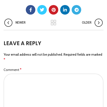
NEWER
OLDER
LEAVE A REPLY
Your email address will not be published.
Required fields are marked
*
*
Comment