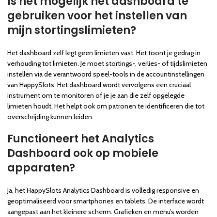
Is het mogelijk het dashboard te
gebruiken voor het instellen van
mijn stortingslimieten?
Het dashboard zelf legt geen limieten vast. Het toont je gedrag in
verhouding tot limieten. Je moet stortings-, verlies- of tijdslimieten
instellen via de verantwoord speel-tools in de accountinstellingen
van HappySlots. Het dashboard wordt vervolgens een cruciaal
instrument om te monitoren of je je aan die zelf opgelegde
limieten houdt. Het helpt ook om patronen te identificeren die tot
overschrijding kunnen leiden.
Functioneert het Analytics
Dashboard ook op mobiele
apparaten?
Ja, het HappySlots Analytics Dashboard is volledig responsive en
geoptimaliseerd voor smartphones en tablets. De interface wordt
aangepast aan het kleinere scherm. Grafieken en menu’s worden