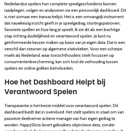
Nederlandse spelers hun complete speelgeschiedenis kunnen
raadplegen, volgen en analyseren via een persoonlijk dashboard. Dit
is niet zomaar een transactielijst. Het is een omvangrijk instrument
dat nauwkeurig inzicht geeft in je speelgedrag, stortingspatronen,
favoriete spellen en hoe lang je speelt. Ik zie dit als een krachtige
stap richting duidelijkheid en verantwoord spelen. Je kunt nu
geïnformeerde keuzes maken op basis van je eigen data. Dat is een
verschil dan steunen op algemene statistieken. Voor een scherpe
markt als Nederland, waar toezichthouders sterk focussen op
consumentenbescherming, kan zo’n tool de verhouding tussen
spelers en online gokken beïnvloeden.
Hoe het Dashboard Helpt bij
Verantwoord Spelen
Transparantie is het beste middel voor verantwoord spelen. Dit
dashboard biedt dat in overvloed. Het stelt spelers in staat om van
passieve deelnemer actieve manager van hun eigen gedrag te
worden. HappySlots levert gebruikers objectieve data, zonder