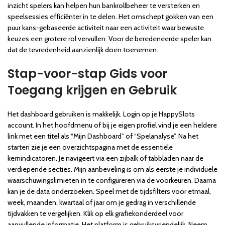
inzicht spelers kan helpen hun bankrollbeheer te versterken en
speelsessies efficiënter in te delen. Het omschept gokken van een
puur kans-gebaseerde activiteit naar een activiteit waar bewuste
keuzes een grotere rol vervullen. Voor de beredeneerde speler kan
dat de tevredenheid aanzienlijk doen toenemen.
Stap-voor-stap Gids voor
Toegang krijgen en Gebruik
Het dashboard gebruiken is makkelijk. Login op je HappySlots
account. In het hoofdmenu of bij je eigen profiel vind je een heldere
link met een titel als “Mijn Dashboard” of “Spelanalyse”. Na het
starten zie je een overzichtspagina met de essentiële
kernindicatoren. Je navigeert via een zijbalk of tabbladen naar de
verdiepende secties. Mijn aanbeveling is om als eerste je individuele
waarschuwingslimieten in te configureren via de voorkeuren. Daarna
kan je de data onderzoeken. Speel met de tijdsfilters voor etmaal,
week, maanden, kwartaal of jaar om je gedrag in verschillende
tijdvakken te vergelijken. Klik op elk grafiekonderdeel voor
aanvullende informatie. Het platform is gebruiksvriendelijk. Neem