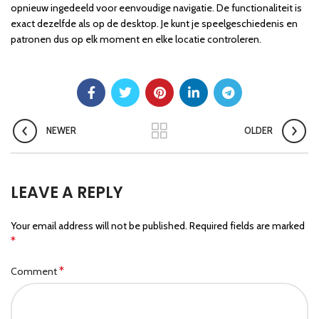
opnieuw ingedeeld voor eenvoudige navigatie. De functionaliteit is
exact dezelfde als op de desktop. Je kunt je speelgeschiedenis en
patronen dus op elk moment en elke locatie controleren.
NEWER
OLDER
LEAVE A REPLY
Your email address will not be published.
Required fields are marked
*
*
Comment