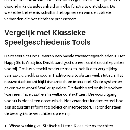
desondanks de gelegenheid om elke functie te ontdekken. De
werkelijke betekenis schuilt in het opmerken van de subtiele
verbanden die het zichtbaar presenteert.
Vergelijk met Klassieke
Speelgeschiedenis Tools
De meeste casino’s leveren een basale transactiegeschiedenis. Het
HappySlots Analytics Dashboard gaat op een aantal cruciale punten
voorbij. Om het verschil helder te maken, heb ik een vergelijking
gemaakt.
crunchbase.com
Traditionele tools zijn vaak statisch. Het
nieuwe dashboard blijkt dynamisch en interactief. Oude systemen
geven weer vooral ‘wat’ er speelde. Dit dashboard onthult ook het
‘wanneer’, ‘hoe vaak’ en ‘in welke context’ zien. Die vooruitgang
vooruit is niet alleen cosmetisch. Het verandert fundamenteel hoe
een speler zijn informatie bekijkt en interpreteert. Hieronder staan
de belangrijkste verschillen op een rij.
Wisselwerking vs. Statische Lijsten:
Klassieke overzichten