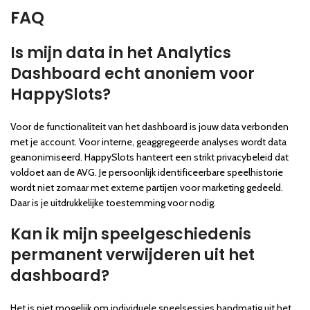
FAQ
Is mijn data in het Analytics
Dashboard echt anoniem voor
HappySlots?
Voor de functionaliteit van het dashboard is jouw data verbonden
met je account. Voor interne, geaggregeerde analyses wordt data
geanonimiseerd. HappySlots hanteert een strikt privacybeleid dat
voldoet aan de AVG. Je persoonlijk identificeerbare speelhistorie
wordt niet zomaar met externe partijen voor marketing gedeeld.
Daar is je uitdrukkelijke toestemming voor nodig.
Kan ik mijn speelgeschiedenis
permanent verwijderen uit het
dashboard?
Het is niet mogelijk om individuele speelsessies handmatig uit het