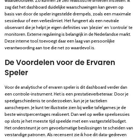
waardeoordeel. Zo kunnen ze zelf realistische limieten instellen. Ik
zag dat het dashboard duidelijke waarschuwingen kan geven op
basis van door de speler ingestelde drempels, zoals een maximale
sessieduur of een verlieslimiet. Het fungeert als een neutrale
observant die je helpt je eigen definities van ‘plezier’ en ‘controle’ te
monitoren. Externe regulering is belangrijk in de Nederlandse markt.
Deze interne tool toevoegt daar een laag van persoonlijke
verantwoording aan toe die net zo waardevol is.
De Voordelen voor de Ervaren
Speler
Voor de analytische of ervaren speler is dit dashboard verder dan
een controle-instrument. Het is een prestatieverbeteraar. Door je
speelgeschiedenis te onderzoeken, kun je je tactieken
aanscherpen. Je kunt ter illustratie zien bij welke tafelgames je de
beste winstpercentages realiseert. Dan wel op welke speelsessies
op slots je het meeste tijd speelde met een vastgesteld budget.
Het ondersteunt je om gevoelsmatige beslissingen te scheiden van
verstandige patronen. Als recensent zie ik hoe dit data-gedreven