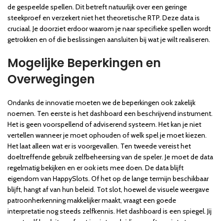
de gespeelde spellen. Dit betreft natuurlijk over een geringe
steekproef en verzekert niet het theoretische RTP. Deze data is
cruciaal. Je doorziet erdoor waarom je naar specifieke spellen wordt
getrokken en of die beslissingen aansluiten bij wat je wilt realiseren.
Mogelijke Beperkingen en
Overwegingen
Ondanks de innovatie moeten we de beperkingen ook zakelijk
noemen. Ten eerste is het dashboard een beschrijvend instrument.
Het is geen voorspellend of adviserend systeem. Het kan je niet
vertellen wanneer je moet ophouden of welk spel je moet kiezen.
Het laat alleen wat er is voorgevallen. Ten tweede vereist het
doeltreffende gebruik zelfbeheersing van de speler. Je moet de data
regelmatig bekijken en er ook iets mee doen. De data blijft
eigendom van HappySlots. Of het op de lange termijn beschikbaar
blijft, hangt af van hun beleid. Tot slot, hoewel de visuele weergave
patroonherkenning makkelijker maakt, vraagt een goede
interpretatie nog steeds zelfkennis. Het dashboard is een spiegel. Jij