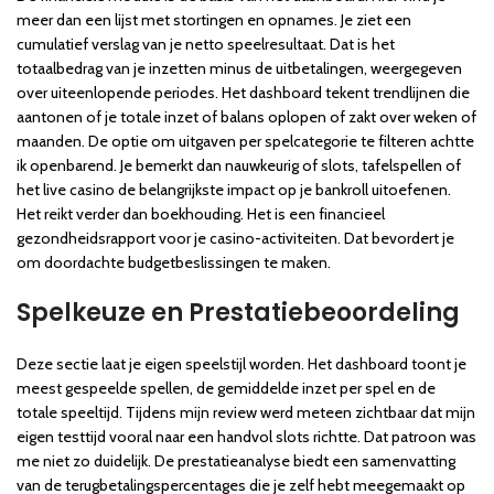
meer dan een lijst met stortingen en opnames. Je ziet een
cumulatief verslag van je netto speelresultaat. Dat is het
totaalbedrag van je inzetten minus de uitbetalingen, weergegeven
over uiteenlopende periodes. Het dashboard tekent trendlijnen die
aantonen of je totale inzet of balans oplopen of zakt over weken of
maanden. De optie om uitgaven per spelcategorie te filteren achtte
ik openbarend. Je bemerkt dan nauwkeurig of slots, tafelspellen of
het live casino de belangrijkste impact op je bankroll uitoefenen.
Het reikt verder dan boekhouding. Het is een financieel
gezondheidsrapport voor je casino-activiteiten. Dat bevordert je
om doordachte budgetbeslissingen te maken.
Spelkeuze en Prestatiebeoordeling
Deze sectie laat je eigen speelstijl worden. Het dashboard toont je
meest gespeelde spellen, de gemiddelde inzet per spel en de
totale speeltijd. Tijdens mijn review werd meteen zichtbaar dat mijn
eigen testtijd vooral naar een handvol slots richtte. Dat patroon was
me niet zo duidelijk. De prestatieanalyse biedt een samenvatting
van de terugbetalingspercentages die je zelf hebt meegemaakt op