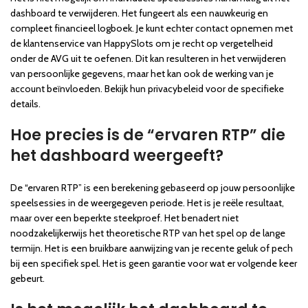
dashboard te verwijderen. Het fungeert als een nauwkeurig en
compleet financieel logboek. Je kunt echter contact opnemen met
de klantenservice van HappySlots om je recht op vergetelheid
onder de AVG uit te oefenen. Dit kan resulteren in het verwijderen
van persoonlijke gegevens, maar het kan ook de werking van je
account beïnvloeden. Bekijk hun privacybeleid voor de specifieke
details.
Hoe precies is de “ervaren RTP” die
het dashboard weergeeft?
De “ervaren RTP” is een berekening gebaseerd op jouw persoonlijke
speelsessies in de weergegeven periode. Het is je reële resultaat,
maar over een beperkte steekproef. Het benadert niet
noodzakelijkerwijs het theoretische RTP van het spel op de lange
termijn. Het is een bruikbare aanwijzing van je recente geluk of pech
bij een specifiek spel. Het is geen garantie voor wat er volgende keer
gebeurt.