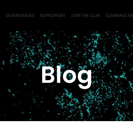
OUR PACKAGES
SUPPLEMENT
JOIN THE CLUB
CLEARANCE SA
Blog