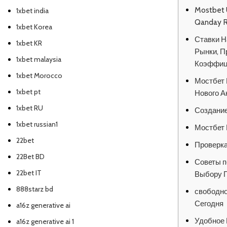
Mostbet U
1xbet india
Qanday R
1xbet Korea
Ставки Н
1xbet KR
Рынки, П
1xbet malaysia
Коэффиц
1xbet Morocco
Мостбет 
1xbet pt
Нового А
1xbet RU
Создание
1xbet russian1
Мостбет 
22bet
Проверка
22Bet BD
Советы п
22bet IT
Выбору 
888starz bd
свободно
Сегодня
a16z generative ai
Удобное
a16z generative ai 1