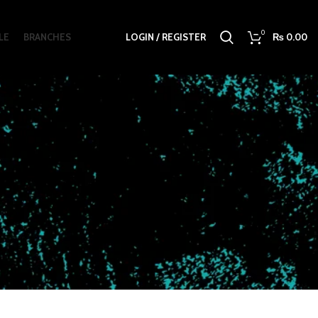
0
LE
BRANCHES
LOGIN / REGISTER
₨
0.00