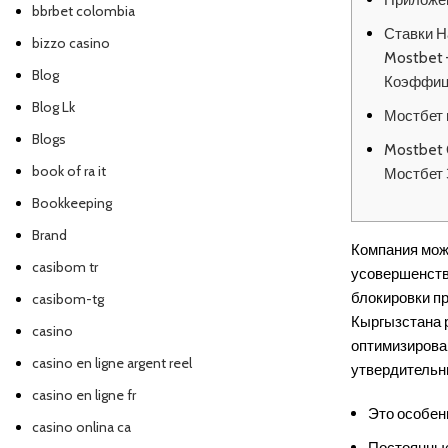
bbrbet colombia
Ставки Н
bizzo casino
Mostbet 
Blog
Коэффиц
Blog Lk
Мостбет 
Blogs
Mostbet 
book of ra it
Мостбет 
Bookkeeping
Brand
Компания мож
casibom tr
усовершенств
блокировки пр
casibom-tg
Кыргызстана 
casino
оптимизирова
casino en ligne argent reel
утвердительны
casino en ligne fr
Это особенн
casino onlina ca
Постоянные