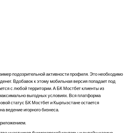
ример подозрительной активности профиля. Это необходимо
енег. Вдобавок к этому мобильная версия попадает под
ется с любой территории. А БК Мостбет клиенты из
 максимально выгодных условиях. Вся платформа
овой статус БК Мостбет и Кыргызстане остается
на ведение игорного бизнеса.
 приложением.
ва участников букмекерской конторы и онлайн-казино.