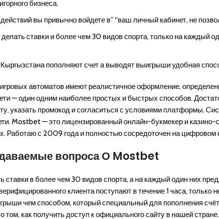
игорного бизнеса.
 действий вы привычно войдете в” “ваш личный кабинет, не позво
делать ставки и более чем 30 видов спорта, только на каждый 
 Кыргызстана пополняют счет а выводят выигрыши удобная спос
игровых автоматов имеют реалистичное оформление, определенн
ти — один одним наиболее простых и быстрых способов. Достаточ
ту, указать промокод и согласиться с условиями платформы. Си
ти. Mostbet — это лицензированный онлайн-букмекер и казино-се
ах. Работаю с 2009 года и полностью сосредоточен на цифровом
адаваемые вопроса О Mostbet
ь ставки в более чем 30 видов спорта, а на каждый один них пр
 верифицированного клиента поступают в течение 1 часа, только 
грыши чем способом, который специальный для пополнения счё
 том, как получить доступ к официального сайту в нашей стране