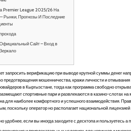
а Premier League 2025/26 На
— Рынки, Прогнозы И Последние
иенты
прохода
Официальный Сайт – Вход в
Зеркало
ет запросить верификацию при выводе крупной суммы денег нап
о предотвращения мошенничества, кражи личности и отмывания д
овайдеров в Кыргызстане, тогда как программа свободно открыва
размещают спортивные пари и развлекаются в казино-слотах на
на для наиболее комфортного и успешного взаимодействия. Прав
м, поскольку оператор но располагает национальной лицензией 
о удобнее, если вы иногда заходите с десктопа и пользуетесь а
 поощрения и привлекательных условиях для новичков и множест