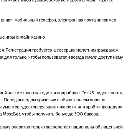
 клик», мобильный телефон, электронная почта например
е игры онлайн казино.
ся. Регистрация требуется а совершеннолетним гражданам,
 для только, чтобы пользователи всегда имели доступ нему
вой части экрана находится подробную” “из 29 видов спорта,
ет. Перед выводом призовых в обязательном хорошо
окументов, удостоверяющих личности, или пройти процедуру
 MostBet, чтобы получить бонус до 300 баксов.
ольку оператор только располагает национальной лицензией