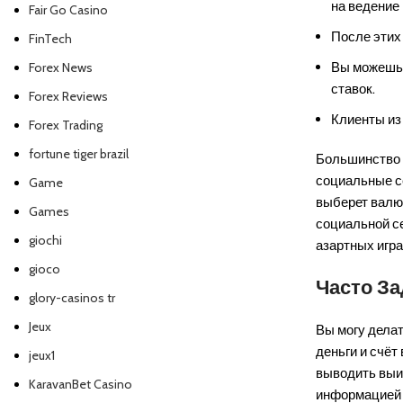
на ведение 
Fair Go Casino
После этих
FinTech
Вы можешь 
Forex News
ставок.
Forex Reviews
Клиенты из
Forex Trading
fortune tiger brazil
Большинство 
социальные се
Game
выберет валю
Games
социальной се
giochi
азартных игр
gioco
Часто З
glory-casinos tr
Jeux
Вы могу делат
деньги и счёт
jeux1
выводить выи
KaravanBet Casino
информацией о