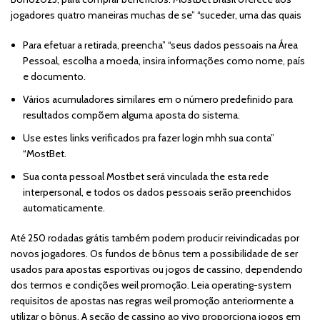
jogadores quatro maneiras muchas de se” “suceder, uma das quais
Para efetuar a retirada, preencha” “seus dados pessoais na Área
Pessoal, escolha a moeda, insira informações como nome, país
e documento.
Vários acumuladores similares em o número predefinido para
resultados compõem alguma aposta do sistema.
Use estes links verificados pra fazer login mhh sua conta”
“MostBet.
Sua conta pessoal Mostbet será vinculada the esta rede
interpersonal, e todos os dados pessoais serão preenchidos
automaticamente.
Até 250 rodadas grátis também podem producir reivindicadas por
novos jogadores. Os fundos de bônus tem a possibilidade de ser
usados para apostas esportivas ou jogos de cassino, dependendo
dos termos e condições weil promoção. Leia operating-system
requisitos de apostas nas regras weil promoção anteriormente a
utilizar o bônus. A seção de cassino ao vivo proporciona jogos em