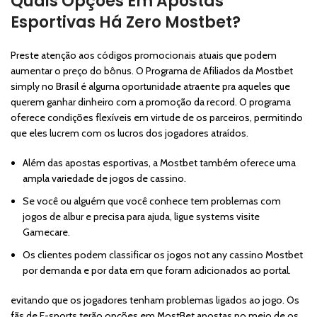
Quais Opções Em Apostas
Esportivas Há Zero Mostbet?
Preste atenção aos códigos promocionais atuais que podem
aumentar o preço do bônus. O Programa de Afiliados da Mostbet
simply no Brasil é alguma oportunidade atraente pra aqueles que
querem ganhar dinheiro com a promoção da record. O programa
oferece condições flexíveis em virtude de os parceiros, permitindo
que eles lucrem com os lucros dos jogadores atraídos.
Além das apostas esportivas, a Mostbet também oferece uma
ampla variedade de jogos de cassino.
Se você ou alguém que você conhece tem problemas com
jogos de albur e precisa para ajuda, ligue systems visite
Gamecare.
Os clientes podem classificar os jogos not any cassino Mostbet
por demanda e por data em que foram adicionados ao portal.
evitando que os jogadores tenham problemas ligados ao jogo. Os
fãs de E-sports terão opções em MostBet apostas no meio de os