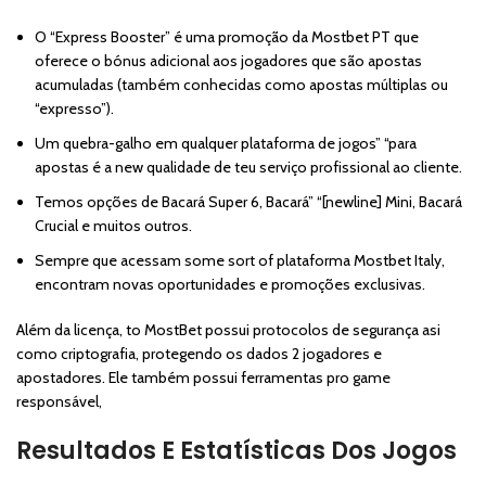
O “Express Booster” é uma promoção da Mostbet PT que
oferece o bónus adicional aos jogadores que são apostas
acumuladas (também conhecidas como apostas múltiplas ou
“expresso”).
Um quebra-galho em qualquer plataforma de jogos” “para
apostas é a new qualidade de teu serviço profissional ao cliente.
Temos opções de Bacará Super 6, Bacará” “[newline] Mini, Bacará
Crucial e muitos outros.
Sempre que acessam some sort of plataforma Mostbet Italy,
encontram novas oportunidades e promoções exclusivas.
Além da licença, to MostBet possui protocolos de segurança asi
como criptografia, protegendo os dados 2 jogadores e
apostadores. Ele também possui ferramentas pro game
responsável,
Resultados E Estatísticas Dos Jogos