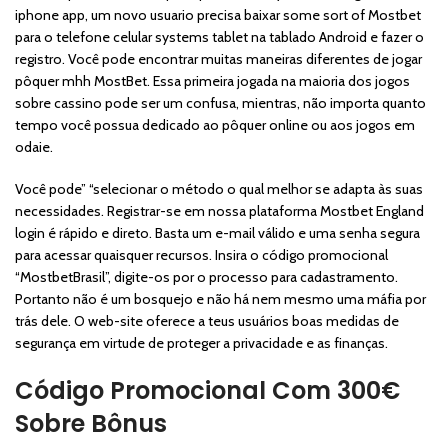
iphone app, um novo usuario precisa baixar some sort of Mostbet
para o telefone celular systems tablet na tablado Android e fazer o
registro. Você pode encontrar muitas maneiras diferentes de jogar
pôquer mhh MostBet. Essa primeira jogada na maioria dos jogos
sobre cassino pode ser um confusa, mientras, não importa quanto
tempo você possua dedicado ao pôquer online ou aos jogos em
odaie.
Você pode” “selecionar o método o qual melhor se adapta às suas
necessidades. Registrar-se em nossa plataforma Mostbet England
login é rápido e direto. Basta um e-mail válido e uma senha segura
para acessar quaisquer recursos. Insira o código promocional
“MostbetBrasil”, digite-os por o processo para cadastramento.
Portanto não é um bosquejo e não há nem mesmo uma máfia por
trás dele. O web-site oferece a teus usuários boas medidas de
segurança em virtude de proteger a privacidade e as finanças.
Código Promocional Com 300€
Sobre Bônus