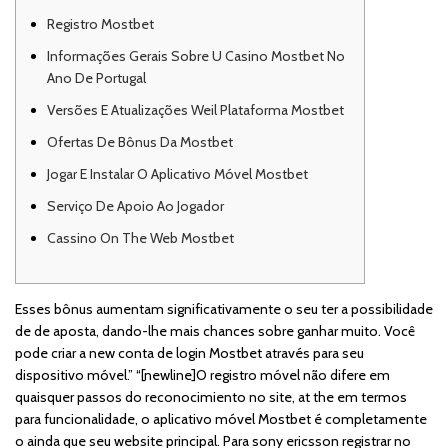
Registro Mostbet
Informações Gerais Sobre U Casino Mostbet No
Ano De Portugal
Versões E Atualizações Weil Plataforma Mostbet
Ofertas De Bônus Da Mostbet
Jogar E Instalar O Aplicativo Móvel Mostbet
Serviço De Apoio Ao Jogador
Cassino On The Web Mostbet
Esses bônus aumentam significativamente o seu ter a possibilidade
de de aposta, dando-lhe mais chances sobre ganhar muito. Você
pode criar a new conta de login Mostbet através para seu
dispositivo móvel.” “[newline]O registro móvel não difere em
quaisquer passos do reconocimiento no site, at the em termos
para funcionalidade, o aplicativo móvel Mostbet é completamente
o ainda que seu website principal. Para sony ericsson registrar no