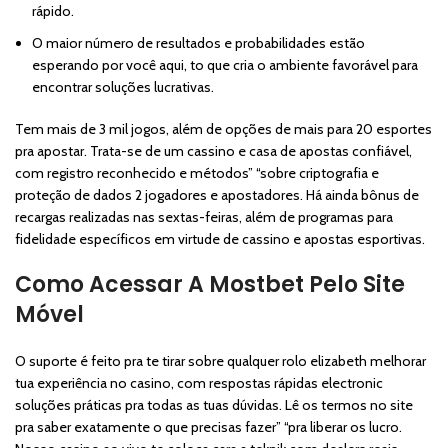
rápido.
O maior número de resultados e probabilidades estão
esperando por você aqui, to que cria o ambiente favorável para
encontrar soluções lucrativas.
Tem mais de 3 mil jogos, além de opções de mais para 20 esportes
pra apostar. Trata-se de um cassino e casa de apostas confiável,
com registro reconhecido e métodos” “sobre criptografia e
proteção de dados 2 jogadores e apostadores. Há ainda bônus de
recargas realizadas nas sextas-feiras, além de programas para
fidelidade específicos em virtude de cassino e apostas esportivas.
Como Acessar A Mostbet Pelo Site
Móvel
O suporte é feito pra te tirar sobre qualquer rolo elizabeth melhorar
tua experiência no casino, com respostas rápidas electronic
soluções práticas pra todas as tuas dúvidas. Lê os termos no site
pra saber exatamente o que precisas fazer” “pra liberar os lucro.