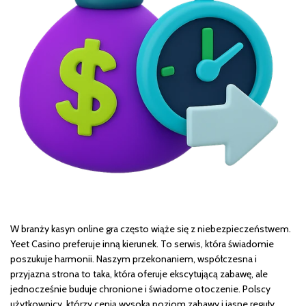
W branży kasyn online gra często wiąże się z niebezpieczeństwem.
Yeet Casino preferuje inną kierunek. To serwis, która świadomie
poszukuje harmonii. Naszym przekonaniem, współczesna i
przyjazna strona to taka, która oferuje ekscytującą zabawę, ale
jednocześnie buduje chronione i świadome otoczenie. Polscy
użytkownicy, którzy cenią wysoką poziom zabawy i jasne reguły,