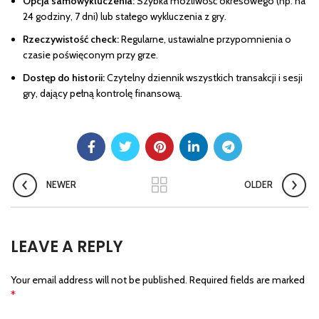
Opcja samowykluczenia:
Szybka możliwość okresowego (np. na
24 godziny, 7 dni) lub stałego wykluczenia z gry.
Rzeczywistość check:
Regularne, ustawialne przypomnienia o
czasie poświęconym przy grze.
Dostęp do historii:
Czytelny dziennik wszystkich transakcji i sesji
gry, dający pełną kontrolę finansową.
NEWER
OLDER
LEAVE A REPLY
Your email address will not be published.
Required fields are marked
*