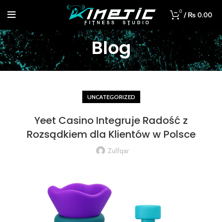
0
/
₨
0.00
Blog
UNCATEGORIZED
Yeet Casino Integruje Radość z
Rozsądkiem dla Klientów w Polsce
Zulfqar