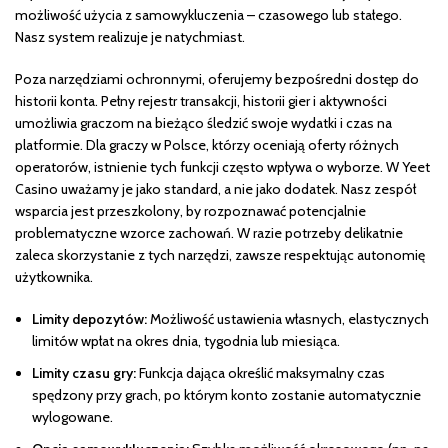
możliwość użycia z samowykluczenia – czasowego lub stałego.
Nasz system realizuje je natychmiast.
Poza narzędziami ochronnymi, oferujemy bezpośredni dostęp do
historii konta. Pełny rejestr transakcji, historii gier i aktywności
umożliwia graczom na bieżąco śledzić swoje wydatki i czas na
platformie. Dla graczy w Polsce, którzy oceniają oferty różnych
operatorów, istnienie tych funkcji często wpływa o wyborze. W Yeet
Casino uważamy je jako standard, a nie jako dodatek. Nasz zespół
wsparcia jest przeszkolony, by rozpoznawać potencjalnie
problematyczne wzorce zachowań. W razie potrzeby delikatnie
zaleca skorzystanie z tych narzędzi, zawsze respektując autonomię
użytkownika.
Limity depozytów:
Możliwość ustawienia własnych, elastycznych
limitów wpłat na okres dnia, tygodnia lub miesiąca.
Limity czasu gry:
Funkcja dająca określić maksymalny czas
spędzony przy grach, po którym konto zostanie automatycznie
wylogowane.