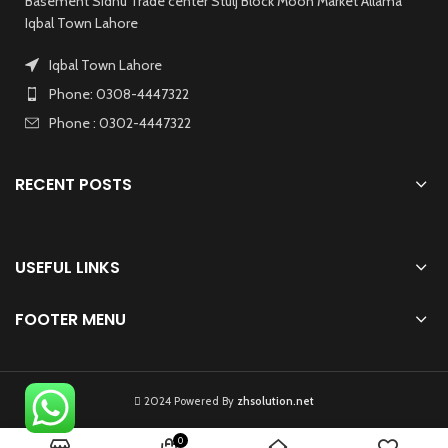
Basement Sidhu Trade center Stulj Block Moon Market Allama
Iqbal Town Lahore
Iqbal Town Lahore
Phone: 0308-4447322
Phone : 0302-4447322
RECENT POSTS
USEFUL LINKS
FOOTER MENU
2024 Powered By
zhsolution.net
0