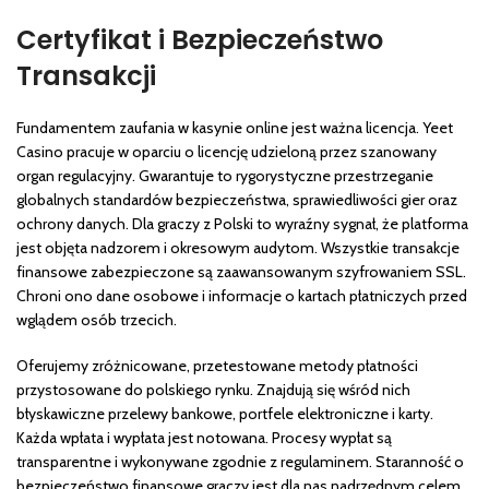
Certyfikat i Bezpieczeństwo
Transakcji
Fundamentem zaufania w kasynie online jest ważna licencja. Yeet
Casino pracuje w oparciu o licencję udzieloną przez szanowany
organ regulacyjny. Gwarantuje to rygorystyczne przestrzeganie
globalnych standardów bezpieczeństwa, sprawiedliwości gier oraz
ochrony danych. Dla graczy z Polski to wyraźny sygnał, że platforma
jest objęta nadzorem i okresowym audytom. Wszystkie transakcje
finansowe zabezpieczone są zaawansowanym szyfrowaniem SSL.
Chroni ono dane osobowe i informacje o kartach płatniczych przed
wglądem osób trzecich.
Oferujemy zróżnicowane, przetestowane metody płatności
przystosowane do polskiego rynku. Znajdują się wśród nich
błyskawiczne przelewy bankowe, portfele elektroniczne i karty.
Każda wpłata i wypłata jest notowana. Procesy wypłat są
transparentne i wykonywane zgodnie z regulaminem. Staranność o
bezpieczeństwo finansowe graczy jest dla nas nadrzędnym celem