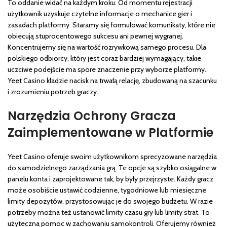
To oddanie widać na każdym kroku. Od momentu rejestracji
użytkownik uzyskuje czytelne informacje o mechanice gier i
zasadach platformy. Staramy się formułować komunikaty, które nie
obiecują stuprocentowego sukcesu ani pewnej wygranej.
Koncentrujemy się na wartość rozrywkową samego procesu. Dla
polskiego odbiorcy, który jest coraz bardziej wymagający, takie
uczciwe podejście ma spore znaczenie przy wyborze platformy.
Yeet Casino kładzie nacisk na trwałą relację, zbudowaną na szacunku
i zrozumieniu potrzeb graczy.
Narzędzia Ochrony Gracza
Zaimplementowane w Platformie
Yeet Casino oferuje swoim użytkownikom sprecyzowane narzędzia
do samodzielnego zarządzania grą. Te opcje są szybko osiągalne w
panelu konta i zaprojektowane tak, by były przejrzyste. Każdy gracz
może osobiście ustawić codzienne, tygodniowe lub miesięczne
limity depozytów, przystosowując je do swojego budżetu. W razie
potrzeby można też ustanowić limity czasu gry lub limity strat. To
użyteczna pomoc w zachowaniu samokontroli. Oferujemy również