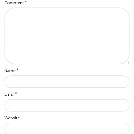
*
Comment
*
Name
*
Email
Website