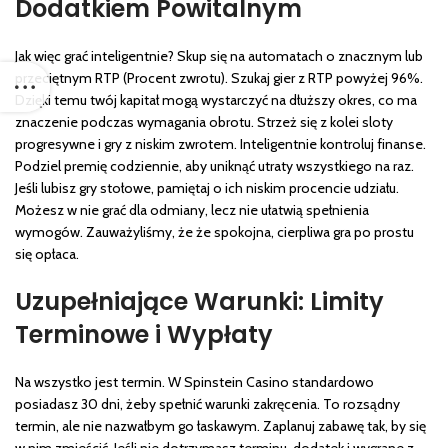
Dodatkiem Powitalnym
Jak więc grać inteligentnie? Skup się na automatach o znacznym lub
przeciętnym RTP (Procent zwrotu). Szukaj gier z RTP powyżej 96%.
Dzięki temu twój kapitał mogą wystarczyć na dłuższy okres, co ma
znaczenie podczas wymagania obrotu. Strzeż się z kolei sloty
progresywne i gry z niskim zwrotem. Inteligentnie kontroluj finanse.
Podziel premię codziennie, aby uniknąć utraty wszystkiego na raz.
Jeśli lubisz gry stołowe, pamiętaj o ich niskim procencie udziału.
Możesz w nie grać dla odmiany, lecz nie ułatwią spełnienia
wymogów. Zauważyliśmy, że że spokojna, cierpliwa gra po prostu
się opłaca.
Uzupełniające Warunki: Limity
Terminowe i Wypłaty
Na wszystko jest termin. W Spinstein Casino standardowo
posiadasz 30 dni, żeby spełnić warunki zakręcenia. To rozsądny
termin, ale nie nazwałbym go łaskawym. Zaplanuj zabawę tak, by się