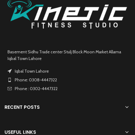
Basement Sidhu Trade center Stulj Block Moon Market Allama
Iqbal Town Lahore
Iqbal Town Lahore
Phone: 0308-4447322
Phone : 0302-4447322
RECENT POSTS
USEFUL LINKS