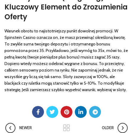
Kluczowy Element do Zrozumienia
Oferty
Warunek obrotu to najistotniejszy punkt dowolnej promocji. W
Spinstein Casino oznacza on, że masz przewinąć określoną kwotę.
To zwykle suma twojego depozytu i otrzymanego bonusu
pomnożona przez 35. Przykładowo, jeśli wymóg to 35x, mówi to, że
pełną kwotę (twoje pieniądze plus bonus) musisz zagrać 35 razy.
Dopiero wtedy możesz odebrać wygrane z bonusu. To przeciętny,
całkiem sensowny poziom na rynku. Nie zapominaj jednak, że nie
wszystkie gry liczą się tak samo. Sloty zazwyczaj w 100%, ale
blackjack czy ruletka mogą stanowić tylko w 5-10%. To modyfikuje
strategię. Jeśli zamierzasz szybko wypełnić warunki, wybieraj w sloty.
NEWER
OLDER