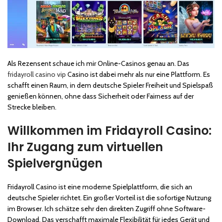
Als Rezensent schaue ich mir Online-Casinos genau an. Das
fridayroll casino vip
Casino ist dabei mehr als nur eine Plattform. Es
schafft einen Raum, in dem deutsche Spieler Freiheit und Spielspaß
genießen können, ohne dass Sicherheit oder Fairness auf der
Strecke bleiben.
Willkommen im Fridayroll Casino:
Ihr Zugang zum virtuellen
Spielvergnügen
Fridayroll Casino ist eine moderne Spielplattform, die sich an
deutsche Spieler richtet. Ein großer Vorteil ist die sofortige Nutzung
im Browser. Ich schätze sehr den direkten Zugriff ohne Software-
Download. Das verschafft maximale Flexibilität für jedes Gerät und