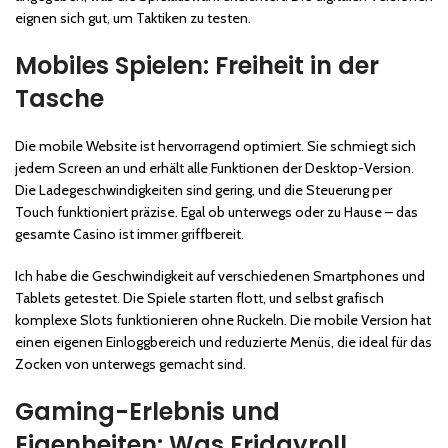
eignen sich gut, um Taktiken zu testen.
Mobiles Spielen: Freiheit in der
Tasche
Die mobile Website ist hervorragend optimiert. Sie schmiegt sich
jedem Screen an und erhält alle Funktionen der Desktop-Version.
Die Ladegeschwindigkeiten sind gering, und die Steuerung per
Touch funktioniert präzise. Egal ob unterwegs oder zu Hause – das
gesamte Casino ist immer griffbereit.
Ich habe die Geschwindigkeit auf verschiedenen Smartphones und
Tablets getestet. Die Spiele starten flott, und selbst grafisch
komplexe Slots funktionieren ohne Ruckeln. Die mobile Version hat
einen eigenen Einloggbereich und reduzierte Menüs, die ideal für das
Zocken von unterwegs gemacht sind.
Gaming-Erlebnis und
Eigenheiten: Was Fridayroll