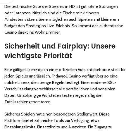
Die technische Güte der Streams in HD ist gut, ohne Störungen
oder Latenzen. Nützlich sind die Tische mit kleineren
Mindesteinsätzen. Sie ermöglichen auch Spielern mit kleinerem
Budget den Einstieg ins Live-Erlebnis. So kommt das authentische
Casino direkt ins Wohnzimmer.
Sicherheit und Fairplay: Unsere
wichtigste Priorität
Eine gültige Lizenz durch einer offiziellen Aufsichtsbehörde stellt für
jeden Spieler unerlässlich. Fridayroll Casino verfügt über so eine
solche Lizenz, die strenge Regeln festlegt. Eine moderne SSL-
Verschlüsselung verschlüsselt alle persönlichen und sensiblen
Daten. Unabhängige Prüfstellen testen regelmäßig die
Zufallszahlengeneratoren.
Sicheres Spielen hat einen besonderen Stellenwert. Diese
Plattform bietet zahlreiche Tools zur Verfügung, etwa
Einzahlungslimits, Einsatzlimits und Auszeiten. Ein Zugang zu