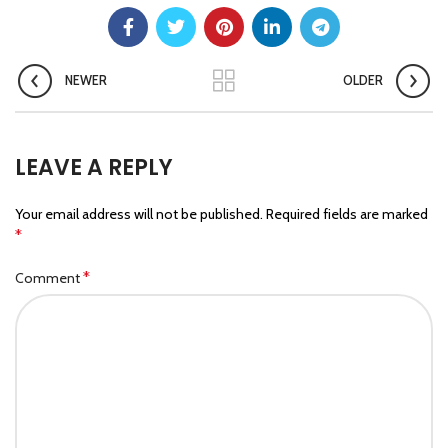
NEWER
OLDER
LEAVE A REPLY
Your email address will not be published.
Required fields are marked
*
*
Comment