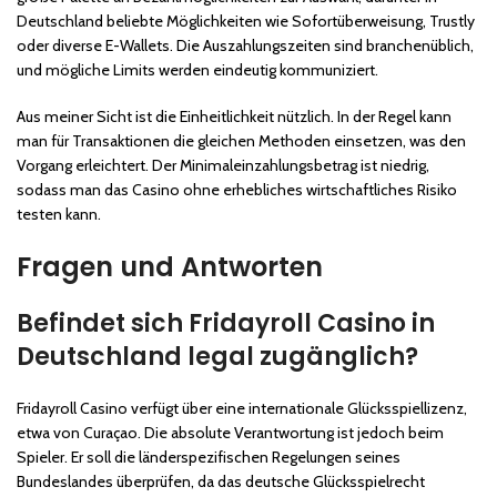
Deutschland beliebte Möglichkeiten wie Sofortüberweisung, Trustly
oder diverse E-Wallets. Die Auszahlungszeiten sind branchenüblich,
und mögliche Limits werden eindeutig kommuniziert.
Aus meiner Sicht ist die Einheitlichkeit nützlich. In der Regel kann
man für Transaktionen die gleichen Methoden einsetzen, was den
Vorgang erleichtert. Der Minimaleinzahlungsbetrag ist niedrig,
sodass man das Casino ohne erhebliches wirtschaftliches Risiko
testen kann.
Fragen und Antworten
Befindet sich Fridayroll Casino in
Deutschland legal zugänglich?
Fridayroll Casino verfügt über eine internationale Glücksspiellizenz,
etwa von Curaçao. Die absolute Verantwortung ist jedoch beim
Spieler. Er soll die länderspezifischen Regelungen seines
Bundeslandes überprüfen, da das deutsche Glücksspielrecht