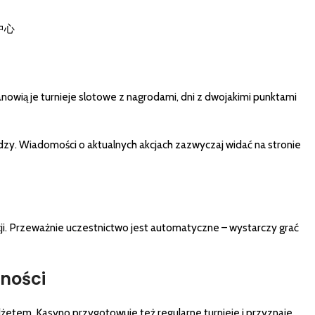
ią je turnieje slotowe z nagrodami, dni z dwojakimi punktami
dzy. Wiadomości o aktualnych akcjach zazwyczaj widać na stronie
kcji. Przeważnie uczestnictwo jest automatyczne – wystarczy grać
rności
żetem. Kasyno przygotowuje też regularne turnieje i przyznaje