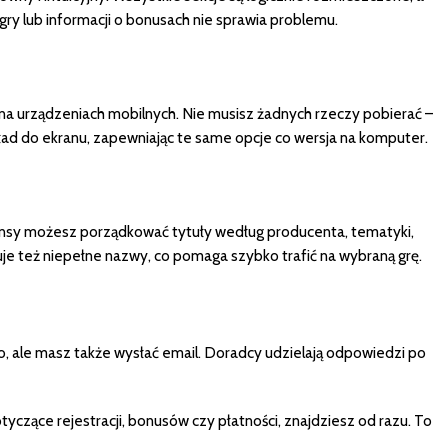
gry lub informacji o bonusach nie sprawia problemu.
 na urządzeniach mobilnych. Nie musisz żadnych rzeczy pobierać –
ład do ekranu, zapewniając te same opcje co wersja na komputer.
pinsy możesz porządkować tytuły według producenta, tematyki,
uje też niepełne nazwy, co pomaga szybko trafić na wybraną grę.
ywo, ale masz także wysłać email. Doradcy udzielają odpowiedzi po
yczące rejestracji, bonusów czy płatności, znajdziesz od razu. To