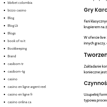
bbrbet colombia
Gry Karc
bizzo casino
Blog
Fani klasycznyc
Blog Lk
krupierem na ż
Blogs
W ofercie live
book of ra it
innych graczy,
Bookkeeping
Tworzen
Brand
casibom tr
Zakładanie kont
casibom-tg
konieczne jes
casino
Czynnoś
casino en ligne argent reel
Uzupełnij form
casino en ligne fr
typowa proced
casino onlina ca