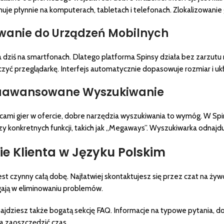
nuje płynnie na komputerach, tabletach i telefonach. Zlokalizowanie 
wanie do Urządzeń Mobilnych
 dziś na smartfonach. Dlatego platforma Spinsy działa bez zarzutu
zyć przeglądarkę. Interfejs automatycznie dopasowuje rozmiar i uk
i Zaawansowane Wyszukiwanie
iącami gier w ofercie, dobre narzędzia wyszukiwania to wymóg. W S
zy konkretnych funkcji, takich jak „Megaways”. Wyszukiwarka odnajd
e Klienta w Języku Polskim
jest czynny całą dobę. Najłatwiej skontaktujesz się przez czat na ż
gają w eliminowaniu problemów.
ajdziesz także bogatą sekcję FAQ. Informacje na typowe pytania, dot
a zaoszczędzić czas.