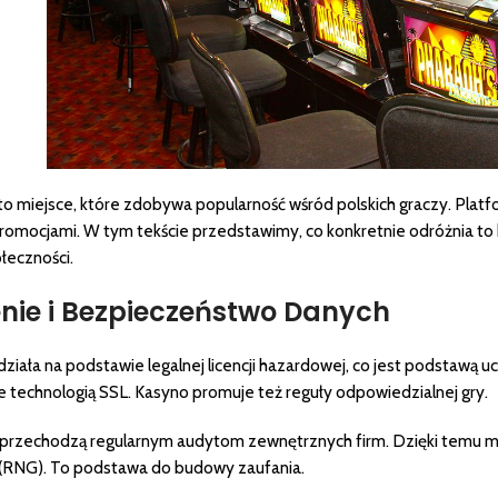
to miejsce, które zdobywa popularność wśród polskich graczy. Platf
romocjami. W tym tekście przedstawimy, co konkretnie odróżnia to 
ołeczności.
nie i Bezpieczeństwo Danych
działa na podstawie legalnej licencji hazardowej, co jest podstawą 
 technologią SSL. Kasyno promuje też reguły odpowiedzialnej gry.
 przechodzą regularnym audytom zewnętrznych firm. Dzięki temu ma
RNG). To podstawa do budowy zaufania.