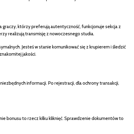
Dla graczy, którzy preferują autentyczność, funkcjonuje sekcja z
zy realizują transmisję z nowoczesnego studia.
ymalnych. Jesteś w stanie komunikować się z krupierem i śledzić
znakomitej jakości.
niezbędnych informacji. Po rejestracji, dla ochrony transakcji,
zenie bonusu to rzecz kilku kliknięć. Sprawdzenie dokumentów to