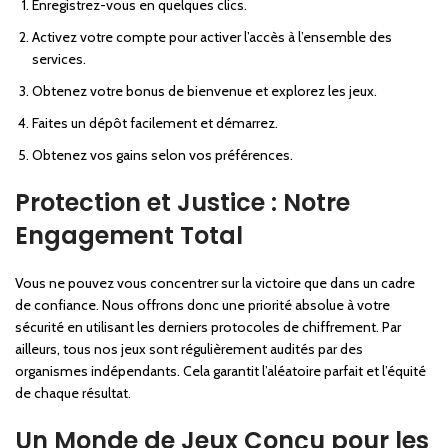
Enregistrez-vous en quelques clics.
Activez votre compte pour activer l’accès à l’ensemble des
services.
Obtenez votre bonus de bienvenue et explorez les jeux.
Faites un dépôt facilement et démarrez.
Obtenez vos gains selon vos préférences.
Protection et Justice : Notre
Engagement Total
Vous ne pouvez vous concentrer sur la victoire que dans un cadre
de confiance. Nous offrons donc une priorité absolue à votre
sécurité en utilisant les derniers protocoles de chiffrement. Par
ailleurs, tous nos jeux sont régulièrement audités par des
organismes indépendants. Cela garantit l’aléatoire parfait et l’équité
de chaque résultat.
Un Monde de Jeux Conçu pour les