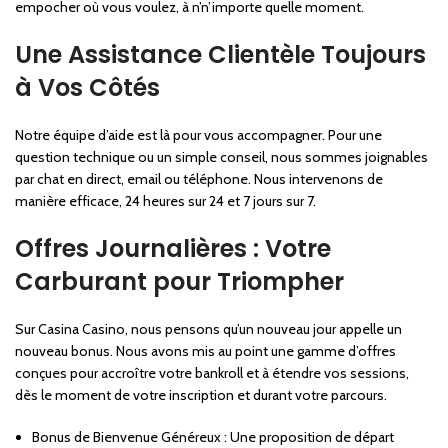
empocher où vous voulez, à n’n’importe quelle moment.
Une Assistance Clientèle Toujours
à Vos Côtés
Notre équipe d’aide est là pour vous accompagner. Pour une
question technique ou un simple conseil, nous sommes joignables
par chat en direct, email ou téléphone. Nous intervenons de
manière efficace, 24 heures sur 24 et 7 jours sur 7.
Offres Journalières : Votre
Carburant pour Triompher
Sur Casina Casino, nous pensons qu’un nouveau jour appelle un
nouveau bonus. Nous avons mis au point une gamme d’offres
conçues pour accroître votre bankroll et à étendre vos sessions,
dès le moment de votre inscription et durant votre parcours.
Bonus de Bienvenue Généreux : Une proposition de départ