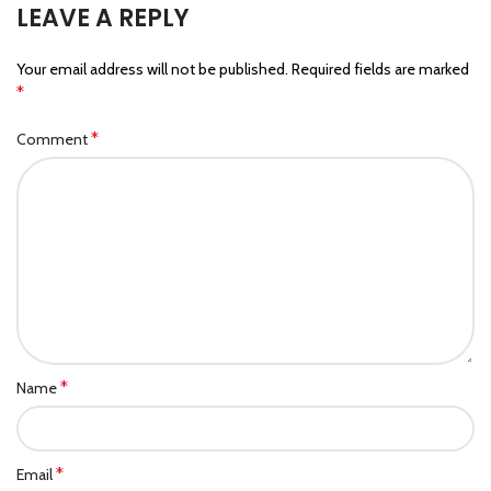
LEAVE A REPLY
Your email address will not be published.
Required fields are marked
*
*
Comment
*
Name
*
Email