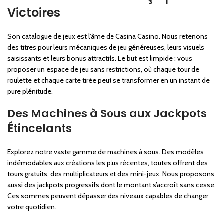
Victoires
Son catalogue de jeux est l’âme de Casina Casino. Nous retenons
des titres pour leurs mécaniques de jeu généreuses, leurs visuels
saisissants et leurs bonus attractifs. Le but est limpide : vous
proposer un espace de jeu sans restrictions, où chaque tour de
roulette et chaque carte tirée peut se transformer en un instant de
pure plénitude.
Des Machines à Sous aux Jackpots
Étincelants
Explorez notre vaste gamme de machines à sous. Des modèles
indémodables aux créations les plus récentes, toutes offrent des
tours gratuits, des multiplicateurs et des mini-jeux. Nous proposons
aussi des jackpots progressifs dont le montant s’accroît sans cesse.
Ces sommes peuvent dépasser des niveaux capables de changer
votre quotidien.