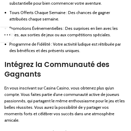
substantielle pour bien commencer votre aventure.
Tours Offerts Chaque Semaine : Des chances de gagner
attribuées chaque semaine.
Promotions Événementielles : Des surprises en lien avec les
fêtes, aux sorties de jeux ou aux compétitions spéciales.
Programme de Fidélité : Votre activité ludique est rétribuée par
des bénéfices et des présents uniques.
Intégrez la Communauté des
Gagnants
En vous inscrivant sur Casina Casino, vous obtenez plus qu’un
compte. Vous faites partie d’une communauté active de joueurs
passionnés, qui partagent le même enthousiasme pour le jeu et les
belles réussites. Vous aurez la possibilité de y partager vos
moments forts et célébrer vos succès dans une atmosphère
amicale.