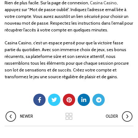
Rien de plus facile. Sur la page de connexion,
Casina Casino
,
appuyez sur “Mot de passe oublié”. Indiquez l’adresse email liée à
votre compte. Vous aurez aussitôt un lien sécurisé pour choisir un
nouveau mot de passe. Respectez les instructions dans l’email pour
récupérer l’accès à votre compte en quelques minutes.
Casina Casino, c’est un espace pensé pour que la victoire fasse
partie du quotidien. Avec son immense choix de jeux, ses bonus
récurrents, sa plateforme sûre et son service attentif, nous
rassemblons tous les éléments pour que chaque session procure
son lot de sensations et de succès. Créez votre compte et
transformez le jeu une source régulière de plaisir et de gains.
NEWER
OLDER