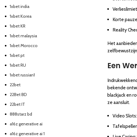
1xbet india
Verlieslimie
1xbet Korea
Korte pauze 
1xbet KR
Reality Chec
1xbet malaysia
Het aanbieden 
1xbet Morocco
zelfbewustzijn
1xbet pt
Een Wer
1xbet RU
1xbet russian1
Indrukwekkend
22bet
bekende ontwi
22Bet BD
blackjack en r
ze aansluit.
22bet IT
888starz bd
Video Slots:
a16z generative ai
Tafelspellen
a16z generative ai 1
Live Casino