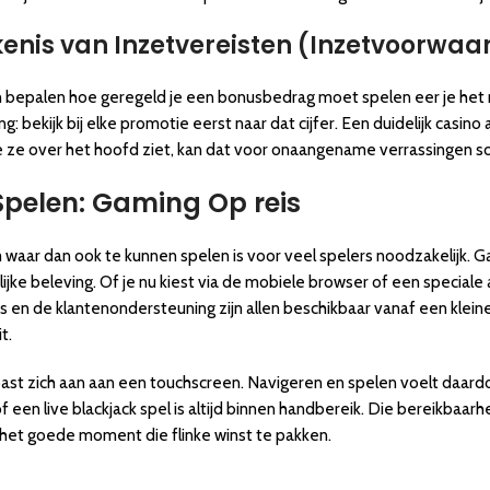
enis van Inzetvereisten (Inzetvoorwaa
 bepalen hoe geregeld je een bonusbedrag moet spelen eer je het ma
ng: bekijk bij elke promotie eerst naar dat cijfer. Een duidelijk casi
je ze over het hoofd ziet, kan dat voor onaangename verrassingen sor
Spelen: Gaming Op reis
aar dan ook te kunnen spelen is voor veel spelers noodzakelijk. G
ijke beleving. Of je nu kiest via de mobiele browser of een speciale 
s en de klantenondersteuning zijn allen beschikbaar vanaf een klei
t.
st zich aan aan een touchscreen. Navigeren en spelen voelt daardoor 
f een live blackjack spel is altijd binnen handbereik. Die bereikbaa
het goede moment die flinke winst te pakken.