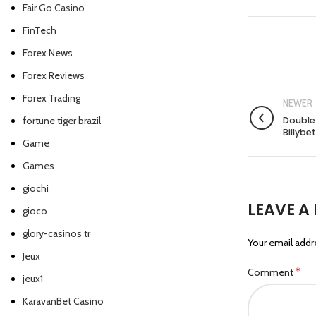
Fair Go Casino
FinTech
Forex News
Forex Reviews
Forex Trading
NEWER
fortune tiger brazil
Double
Billyb
Game
Games
giochi
LEAVE A
gioco
glory-casinos tr
Your email addre
Jeux
*
Comment
jeux1
KaravanBet Casino