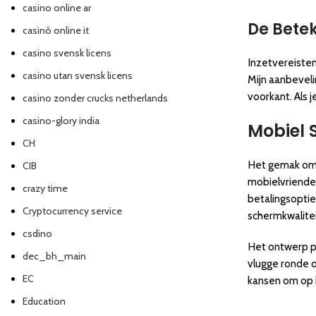
casino online ar
De Betek
casinò online it
casino svensk licens
Inzetvereisten
casino utan svensk licens
Mijn aanbeveli
voorkant. Als 
casino zonder crucks netherlands
casino-glory india
Mobiel 
CH
Het gemak om w
CIB
mobielvriendel
crazy time
betalingsoptie
Cryptocurrency service
schermkwalitei
csdino
Het ontwerp pa
dec_bh_main
vlugge ronde o
EC
kansen om op 
Education