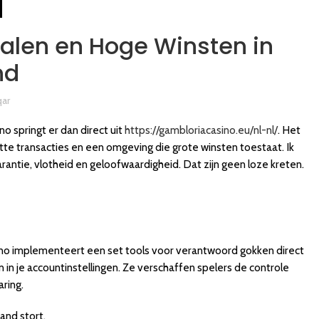
talen en Hoge Winsten in
nd
qar
o springt er dan direct uit
https://gambloriacasino.eu/nl-nl/
. Het
vlotte transacties en een omgeving die grote winsten toestaat. Ik
arantie, vlotheid en geloofwaardigheid. Dat zijn geen loze kreten.
ino implementeert een set tools voor verantwoord gokken direct
 in je accountinstellingen. Ze verschaffen spelers de controle
ring.
and stort.