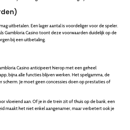
rden)
g uitbetalen. Een lager aantal is voordeliger voor de speler.
no als Gambloria Casino toont deze voorwaarden duidelijk op de
gen bij een uitbetaling.
ambloria Casino anticipeert hierop met een geheel
app, bijna alle functies blijven werken. Het spelgamma, de
ner scherm. Je moet geen concessies doen op prestaties of
vloeiend aan. Of je in de trein zit of thuis op de bank, een
rheid maakt het niet enkel aangenamer, maar verbetert ook je