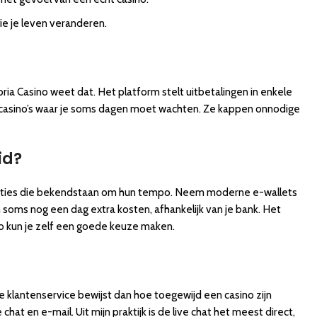
ie je leven veranderen.
ria Casino weet dat. Het platform stelt uitbetalingen in enkele
met casino’s waar je soms dagen moet wachten. Ze kappen onnodige
id?
 opties die bekendstaan om hun tempo. Neem moderne e-wallets
 soms nog een dag extra kosten, afhankelijk van je bank. Het
Zo kun je zelf een goede keuze maken.
lantenservice bewijst dan hoe toegewijd een casino zijn
hat en e-mail. Uit mijn praktijk is de live chat het meest direct,