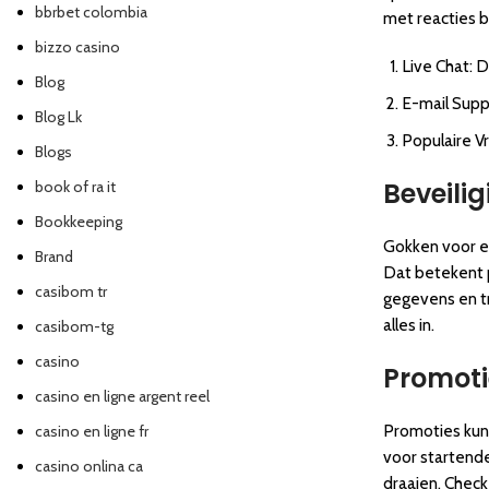
bbrbet colombia
met reacties b
bizzo casino
Live Chat: D
Blog
E-mail Supp
Blog Lk
Populaire V
Blogs
Beveili
book of ra it
Bookkeeping
Gokken voor ec
Brand
Dat betekent 
casibom tr
gegevens en tr
alles in.
casibom-tg
casino
Promoti
casino en ligne argent reel
Promoties kunn
casino en ligne fr
voor startende
casino onlina ca
draaien. Check