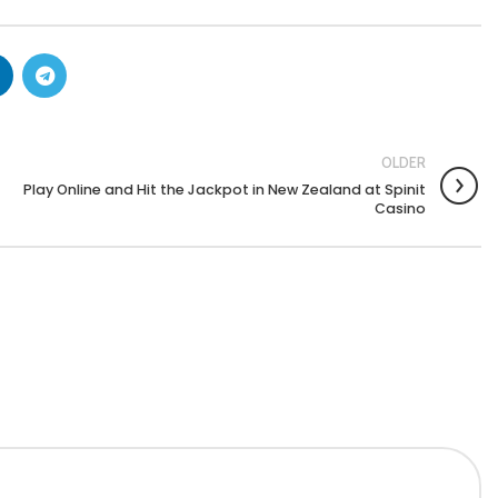
OLDER
Play Online and Hit the Jackpot in New Zealand at Spinit
Casino