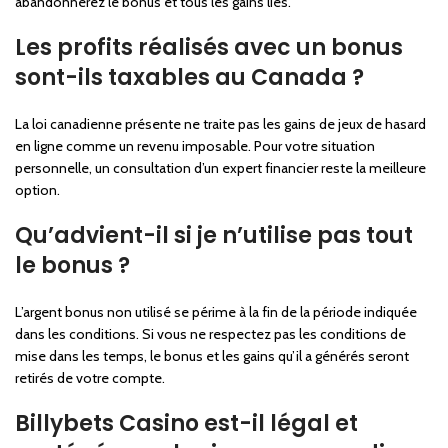
abandonnerez le bonus et tous les gains liés.
Les profits réalisés avec un bonus
sont-ils taxables au Canada ?
La loi canadienne présente ne traite pas les gains de jeux de hasard
en ligne comme un revenu imposable. Pour votre situation
personnelle, un consultation d’un expert financier reste la meilleure
option.
Qu’advient-il si je n’utilise pas tout
le bonus ?
L’argent bonus non utilisé se périme à la fin de la période indiquée
dans les conditions. Si vous ne respectez pas les conditions de
mise dans les temps, le bonus et les gains qu’il a générés seront
retirés de votre compte.
Billybets Casino est-il légal et