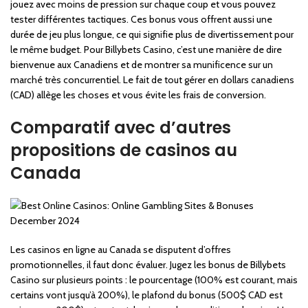
jouez avec moins de pression sur chaque coup et vous pouvez
tester différentes tactiques. Ces bonus vous offrent aussi une
durée de jeu plus longue, ce qui signifie plus de divertissement pour
le même budget. Pour Billybets Casino, c’est une manière de dire
bienvenue aux Canadiens et de montrer sa munificence sur un
marché très concurrentiel. Le fait de tout gérer en dollars canadiens
(CAD) allège les choses et vous évite les frais de conversion.
Comparatif avec d’autres
propositions de casinos au
Canada
Les casinos en ligne au Canada se disputent d’offres
promotionnelles, il faut donc évaluer. Jugez les bonus de Billybets
Casino sur plusieurs points : le pourcentage (100% est courant, mais
certains vont jusqu’à 200%), le plafond du bonus (500$ CAD est