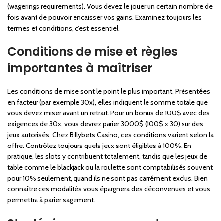
(wagerings requirements). Vous devez le jouer un certain nombre de
fois avant de pouvoir encaisser vos gains. Examinez toujours les
termes et conditions, c’est essentiel.
Conditions de mise et règles
importantes à maîtriser
Les conditions de mise sont le point le plus important. Présentées
en facteur (par exemple 30x), elles indiquent le somme totale que
vous devez miser avant un retrait. Pour un bonus de 100$ avec des
exigences de 30x, vous devrez parier 3000$ (100$ x 30) sur des
jeux autorisés. Chez Billybets Casino, ces conditions varient selon la
offre. Contrôlez toujours quels jeux sont éligibles à 100%. En
pratique, les slots y contribuent totalement, tandis que les jeux de
table comme le blackjack ou la roulette sont comptabilisés souvent
pour 10% seulement, quand ils ne sont pas carrément exclus. Bien
connaître ces modalités vous épargnera des déconvenues et vous
permettra à parier sagement.