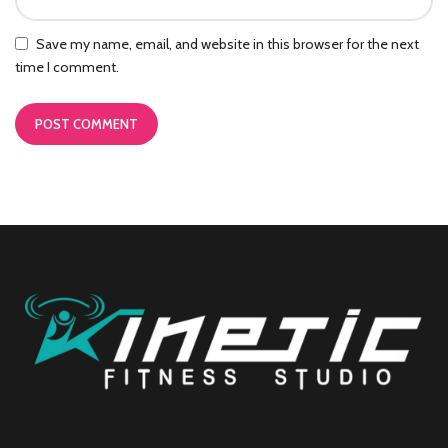
Save my name, email, and website in this browser for the next
time I comment.