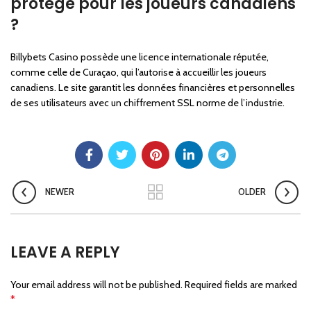
protégé pour les joueurs canadiens
?
Billybets Casino possède une licence internationale réputée,
comme celle de Curaçao, qui l’autorise à accueillir les joueurs
canadiens. Le site garantit les données financières et personnelles
de ses utilisateurs avec un chiffrement SSL norme de l’industrie.
NEWER
OLDER
LEAVE A REPLY
Your email address will not be published.
Required fields are marked
*