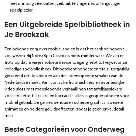
niet onnodig veel batterijverbruik te vragen, voor langduriger
speelplezier.
Een Uitgebreide Spelbibliotheek in
Je Broekzak
Een bekende zorg over mobiel spelen is dat het aanbod beperkt
zou wezen. Bij NomaSpin Casino is niets minder waar. We zijn er
trots op dat je via je mobiele device toegang hebt tot vrijwel onze
volledige spelbibliotheek. Dit betekent honderden titels, zorgvuldig
gecureerd om te voldoen aan de uiteenlopende smaken van de
Nederlandse markt. Van iconische fruitmachines en avontuurlijke
video slots met meeslepende verhaallijnen tot tafelklassiekers
zoals roulette, blackjack en baccarat – alles is geoptimaliseerd voor
mobiel gebruik. De games behouden scherpe graphics, soepele
animaties en heldere geluidseffecten, zodat je geen enkel detail
mist.
Beste Categorieën voor Onderweg