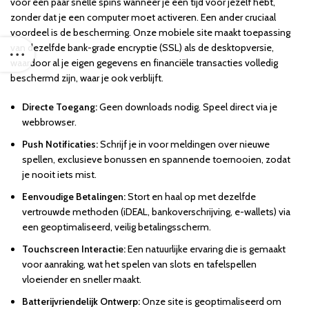
voor een paar snelle spins wanneer je een tijd voor jezelf hebt,
zonder dat je een computer moet activeren. Een ander cruciaal
voordeel is de bescherming. Onze mobiele site maakt toepassing
van dezelfde bank-grade encryptie (SSL) als de desktopversie,
waardoor al je eigen gegevens en financiële transacties volledig
beschermd zijn, waar je ook verblijft.
Directe Toegang:
Geen downloads nodig. Speel direct via je
webbrowser.
Push Notificaties:
Schrijf je in voor meldingen over nieuwe
spellen, exclusieve bonussen en spannende toernooien, zodat
je nooit iets mist.
Eenvoudige Betalingen:
Stort en haal op met dezelfde
vertrouwde methoden (iDEAL, bankoverschrijving, e-wallets) via
een geoptimaliseerd, veilig betalingsscherm.
Touchscreen Interactie:
Een natuurlijke ervaring die is gemaakt
voor aanraking, wat het spelen van slots en tafelspellen
vloeiender en sneller maakt.
Batterijvriendelijk Ontwerp:
Onze site is geoptimaliseerd om