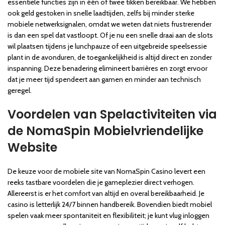
essentiële functies zijn in één of twee tikken bereikbaar. We hebben
ook geld gestoken in snelle laadtijden, zelfs bij minder sterke
mobiele netwerksignalen, omdat we weten dat niets frustrerender
is dan een spel dat vastloopt. Of je nu een snelle draai aan de slots
wil plaatsen tijdens je lunchpauze of een uitgebreide speelsessie
plant in de avonduren, de toegankelijkheid is altijd direct en zonder
inspanning. Deze benadering elimineert barrières en zorgt ervoor
dat je meer tijd spendeert aan gamen en minder aan technisch
geregel.
Voordelen van Spelactiviteiten via
de NomaSpin Mobielvriendelijke
Website
De keuze voor de mobiele site van NomaSpin Casino levert een
reeks tastbare voordelen die je gameplezier direct verhogen.
Allereerst is er het comfort van altijd en overal bereikbaarheid. Je
casino is letterlijk 24/7 binnen handbereik. Bovendien biedt mobiel
spelen vaak meer spontaniteit en flexibiliteit; je kunt vlug inloggen