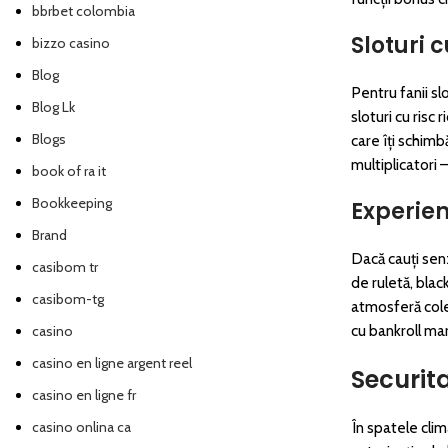
bbrbet colombia
Sloturi 
bizzo casino
Blog
Pentru fanii slo
Blog Lk
sloturi cu risc
Blogs
care îți schimb
multiplicatori 
book of ra it
Bookkeeping
Experien
Brand
Dacă cauți senz
casibom tr
de ruletă, blac
casibom-tg
atmosferă colec
cu bankroll ma
casino
casino en ligne argent reel
Securita
casino en ligne fr
În spatele clim
casino onlina ca