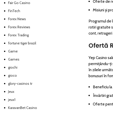
Oferte de r
Fair Go Casino
Misiuni și p
FinTech
Forex News
Programul de lo
rotiri gratuite
Forex Reviews
cont, retrager
Forex Trading
fortune tiger brazil
Ofertă 
Game
Yep Casino salu
Games
permițându-ți s
giochi
în zilele următ
gioco
bonusuri în fon
glory-casinos tr
Beneficiu la
Jeux
Învârtiri gra
jeux1
Oferte pentr
KaravanBet Casino