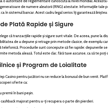
la o autoritate de reglementare cunoscută la nivel mondial. Aceasta co
d generatoare de numere aleatorii (RNG) atestate. Informațiile tale
l ca în sistemul bancar. Acest cadru legal serios îți garantează liniștea
de Plată Rapide și Sigure
lege că tranzacțiile rapide și sigure sunt vitale. De aceea, pune la di
sibilitatea de a depune și retrage prin metode clasice, de exemplu ca
ă telefonică. Procedurile sunt concepute să fie rapide: depunerile se
ite metoda aleasă. Totul este clar, fără taxe ascunse, ca să te poți 
ilnice și Program de Loialitate
p Casino pentru jucători nu se reduce la bonusul de bun venit. Platf
escoperi oferte ca:
u premii în bani peșin.
cashback majorat pentru a-ți recupera o parte din pierderi.