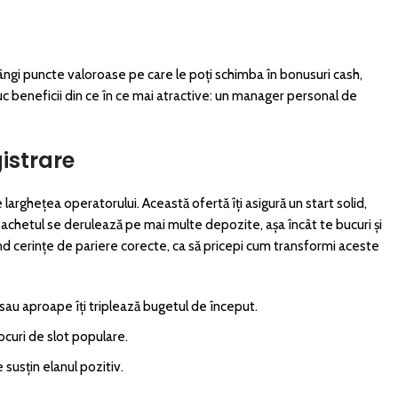
rângi puncte valoroase pe care le poți schimba în bonusuri cash,
aduc beneficii din ce în ce mai atractive: un manager personal de
istrare
larghețea operatorului. Această ofertă îți asigură un start solid,
Pachetul se derulează pe mai multe depozite, așa încât te bucuri și
ind cerințe de pariere corecte, ca să pricepi cum transformi aceste
 sau aproape îți triplează bugetul de început.
jocuri de slot populare.
 susțin elanul pozitiv.