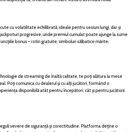
ute cu volatilitate echilibrată, ideale pentru sesiuni lungi, dar și
 de jackpoturi progresive, unde premiul cumulat poate ajunge la sume
uncțiile bonus – rotiri gratuite, simboluri sălbatice mărite,
hnologie de streaming de înaltă calitate, te poți alătura la mese
l. Poți comunica cu dealerul și cu alți jucători, formând o
eriența disponibilă atât pentru începători, cât și pentru jucătorii
reguli severe de siguranță și corectitudine. Platforma deține o